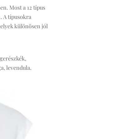
n. Most a 12 típus
. A típusokra
elyek különösen jól
ngerészkék,
a, levendula.