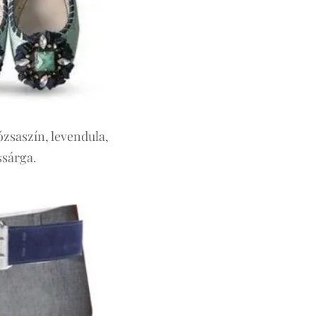
ózsaszín, levendula,
ssárga.