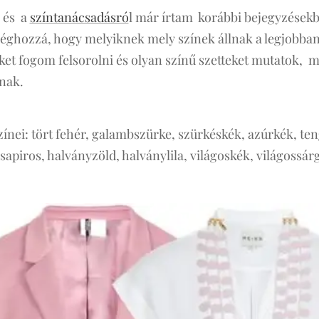
és a
színtanácsadásró
l már írtam korábbi bejegyzésekbe
 méghozzá, hogy melyiknek mely színek állnak a legjobban
ket fogom felsorolni és olyan színű szetteket mutatok, m
snak.
zínei: tört fehér, galambszürke, szürkéskék, azúrkék, te
apiros, halványzöld, halványlila, világoskék, világossárg