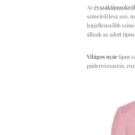
Az
évszaktípusokról
színeiről lesz szó,
legjellemzőbb színe
állnak az adott típu
Világos nyár
típus s
púderrózsaszín, rózs