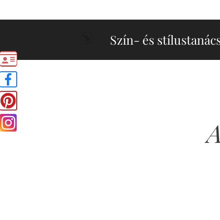
Szín- és stílustanác
A