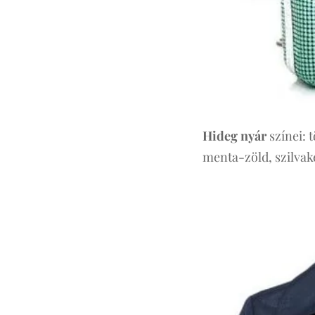
Hideg nyár
színei: 
menta-zöld, szilvaké