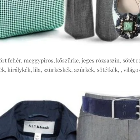
tört fehér, meggypiros, kőszürke, jeges rózsaszín, sötét r
k, királykék, lila, szürkéskék, azúrkék, sötétkék, , világo