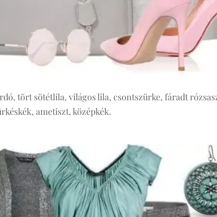
rdó, tört sötétlila, világos lila, csontszürke, fáradt rózs
zürkéskék, ametiszt, középkék.