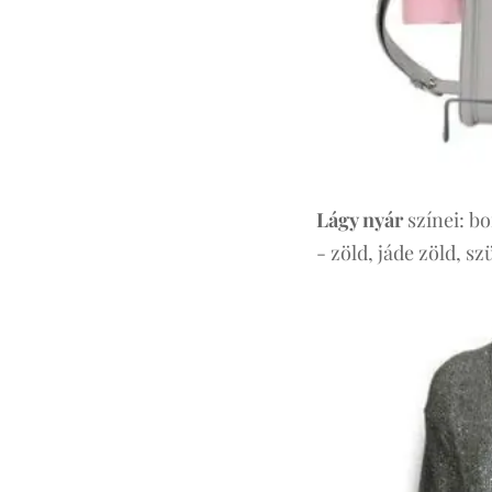
Lágy nyár
színei: bo
- zöld, jáde zöld, s