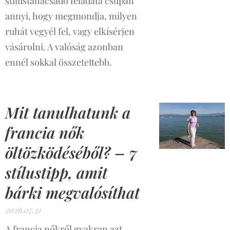
stílustanácsadó feladata csupán
annyi, hogy megmondja, milyen
ruhát vegyél fel, vagy elkísérjen
vásárolni. A valóság azonban
ennél sokkal összetettebb.
Mit tanulhatunk a
francia nők
öltözködéséből? – 7
stílustipp, amit
bárki megvalósíthat
2026.07.31
A francia nőkről gyakran azt