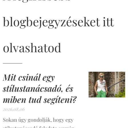
blogbejegyzéseket itt
olvashatod
Mit csinál egy
stílustanácsadó, és
miben tud segíteni?
2026.08.06
Sokan úgy gondolják, hogy egy