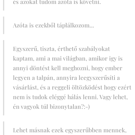
és azokat tudom azóta is követni.
Azóta is ezekből táplálkozom...
Egyszerű, tiszta, érthető szabályokat
kaptam, ami a mai világban, amikor igy is
annyi döntést kell meghozni, hogy ember
legyen a talpán, annyira leegyszerűsíti a
vásárlást, és a reggeli öltözködést hogy ezért
nem is tudok eléggé hálás lenni. Vagy lehet,
én vagyok túl bizonytalan?:-)
Lehet másnak ezek egyszerűbben mennek,