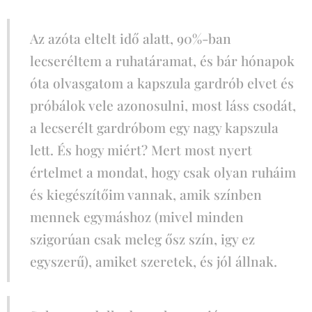
Az azóta eltelt idő alatt, 90%-ban
lecseréltem a ruhatáramat, és bár hónapok
óta olvasgatom a kapszula gardrób elvet és
próbálok vele azonosulni, most láss csodát,
a lecserélt gardróbom egy nagy kapszula
lett. És hogy miért? Mert most nyert
értelmet a mondat, hogy csak olyan ruháim
és kiegészítőim vannak, amik színben
mennek egymáshoz (mivel minden
szigorúan csak meleg ősz szín, igy ez
egyszerű), amiket szeretek, és jól állnak.