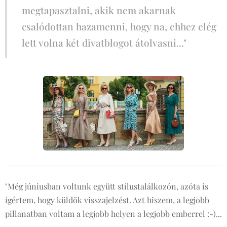
megtapasztalni, akik nem akarnak
csalódottan hazamenni, hogy na, ehhez elég
lett volna két divatblogot átolvasni..."
"Még júniusban voltunk együtt stílustalálkozón, azóta is
ígértem, hogy küldök visszajelzést. Azt hiszem, a legjobb
pillanatban voltam a legjobb helyen a legjobb emberrel :-)...