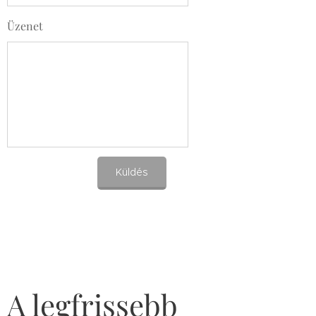
Üzenet
Küldés
A legfrissebb