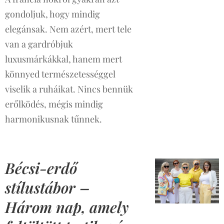
gondoljuk, hogy mindig
elegánsak. Nem azért, mert tele
van a gardróbjuk
luxusmárkákkal, hanem mert
könnyed természetességgel
viselik a ruháikat. Nincs bennük
erőlködés, mégis mindig
harmonikusnak tűnnek.
Bécsi-erdő
stílustábor –
Három nap, amely