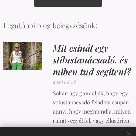
Legutóbbi blog bejegyzésünk:
Mit csinál egy
stílustanácsadó, és
miben tud segíteni?
2026.08.06
Sokan úgy gondolják, hogy egy
stílustanácsadó feladata csupán
annyi, hogy megmondja, milyen
ruhát vegyél fel, vagy elkísérjen
vásárolni. A valóság azonban