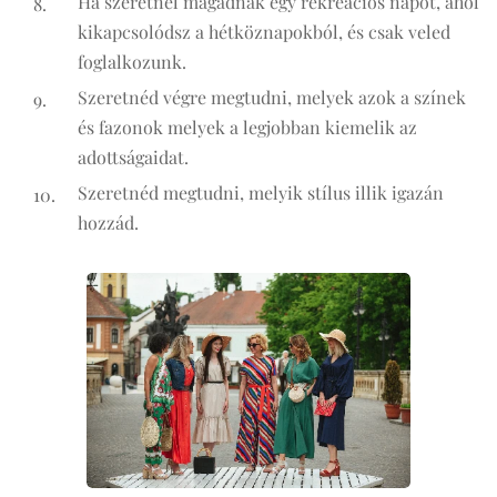
Ha szeretnél magadnak egy rekreációs napot, ahol
kikapcsolódsz a hétköznapokból, és csak veled
foglalkozunk.
Szeretnéd végre megtudni, melyek azok a színek
és fazonok melyek a legjobban kiemelik az
adottságaidat.
Szeretnéd megtudni, melyik stílus illik igazán
hozzád.