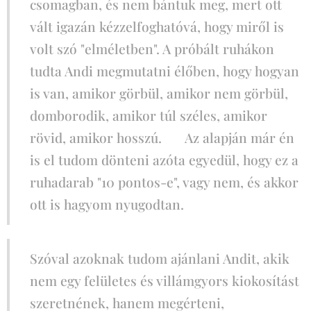
csomagban, és nem bántuk meg, mert ott
vált igazán kézzelfoghatóvá, hogy miről is
volt szó "elméletben". A próbált ruhákon
tudta Andi megmutatni élőben, hogy hogyan
is van, amikor görbül, amikor nem görbül,
domborodik, amikor túl széles, amikor
rövid, amikor hosszú. 🙂 Az alapján már én
is el tudom dönteni azóta egyedül, hogy ez a
ruhadarab "10 pontos-e", vagy nem, és akkor
ott is hagyom nyugodtan.
Szóval azoknak tudom ajánlani Andit, akik
nem egy felületes és villámgyors kiokosítást
szeretnének, hanem megérteni,