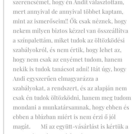
szerencsémet, hogy én Andit választottam,
mert annyival de annyival többet kaptam,
mint az ismerőseim!! Ők csak néznek, hogy
nekem milyen biztos kézzel van összeállítva
a színpalettám, miket tudok az öltözködési
szabályokról, és nem értik, hogy lehet az,
hogy nem csak az enyémet tudom, hanem
nekik is tudok tanácsot adni! Hát úgy, hogy
Andi egyszerűen elmagyarázza a
szabályokat, a rendszert, és az alapján nem
csak én tudok öltözködni, hanem meg tudom
mondani a munkatársamnak, hogy ebben és
ebben a blúzban miért is nem érzi ő jól
magát. 🙂 Mi az együtt-vásárlást is kértük a