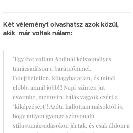
Két véleményt olvashatsz azok közül,
akik már voltak nálam:
"Egy éve voltam Andinál kétszemélyes
tanácsadáson a barátnőmmel.
Felejthetetlen, kihagyhatatlan, és minél
előbb, annál jobb!!! Napi szinten jut
eszembe, mennyire hálás vagyok ezért a
"kiképzésért"! Azóta hallottam másoktól is,
hogy milyen gyenge színvonalú
stílustanácsadásokon jártak, és csak áldom a