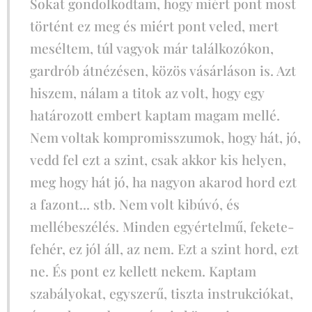
Sokat gondolkodtam, hogy miért pont most
történt ez meg és miért pont veled, mert
meséltem, túl vagyok már találkozókon,
gardrób átnézésen, közös vásárláson is. Azt
hiszem, nálam a titok az volt, hogy egy
határozott embert kaptam magam mellé.
Nem voltak kompromisszumok, hogy hát, jó,
vedd fel ezt a szint, csak akkor kis helyen,
meg hogy hát jó, ha nagyon akarod hord ezt
a fazont... stb. Nem volt kibúvó, és
mellébeszélés. Minden egyértelmű, fekete-
fehér, ez jól áll, az nem. Ezt a szint hord, ezt
ne. És pont ez kellett nekem. Kaptam
szabályokat, egyszerű, tiszta instrukciókat,