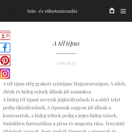
Szín- és stílustanácsadás
A tél típus
2019.10.15
A tél típus elég gyakori színtípus Magyarországon. A sötét,
élénk és hideg színek állnak jól számukra.
A hideg tél típust nevezik jégkirálynőnek is a sötét telet
pedig éjkirálynőnek. A típusnak nagyon jól állnak a
kontrasztok, a hideg télnek pedig a jeges hideg színek.
Sminkben fantasztikus a piros és magenta rúzs. Árnyalati
eltérések vannak, hogy melyik típusnak a pirosnak és