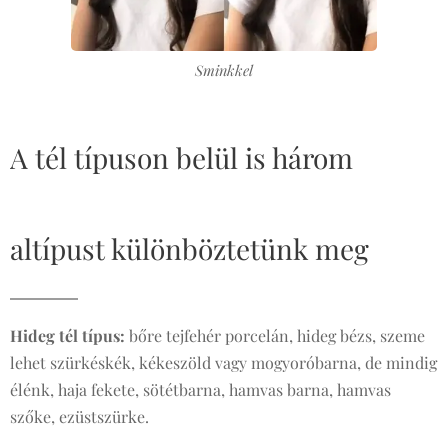
Sminkkel
A tél típuson belül is három
altípust különböztetünk meg
Hideg tél típus:
bőre tejfehér porcelán, hideg bézs, szeme
lehet szürkéskék, kékeszöld vagy mogyoróbarna, de mindig
élénk, haja fekete, sötétbarna, hamvas barna, hamvas
szőke, ezüstszürke.