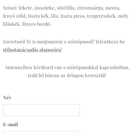
Színei: fekete, ónszürke, sötétlila, citromsárga, menta,
fenyő zöld, tiszta kék, lila, tiszta piros, tengerészkék, mély
liláskék, fényes bordó.
Szeretnéd Te is megismerni a színtípusod? Jelentkezz be
stílustanácsadás alapozóra
!
Amennyiben kérdésed van a színtípusokkal kapcsolatban,
tedd fel bátran az űrlapon keresztül!
Név
E-mail