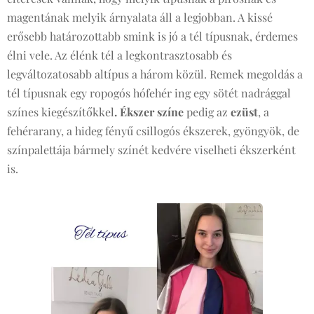
magentának melyik árnyalata áll a legjobban. A kissé
erősebb határozottabb smink is jó a tél típusnak, érdemes
élni vele. Az élénk tél a legkontrasztosabb és
legváltozatosabb altípus a három közül. Remek megoldás a
tél típusnak egy ropogós hófehér ing egy sötét nadrággal
színes kiegészítőkkel
. Ékszer színe
pedig az
ezüst
, a
fehérarany, a hideg fényű csillogós ékszerek, gyöngyök, de
színpalettája bármely színét kedvére viselheti ékszerként
is.