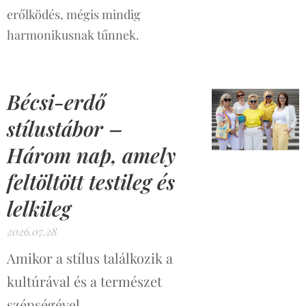
erőlködés, mégis mindig
harmonikusnak tűnnek.
Bécsi-erdő
stílustábor –
Három nap, amely
feltöltött testileg és
lelkileg
2026.07.28
Amikor a stílus találkozik a
kultúrával és a természet
szépségével