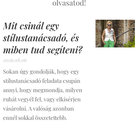
olvasatod!
Mit csinál egy
stílustanácsadó, és
miben tud segíteni?
2026.08.06
Sokan úgy gondolják, hogy egy
stílustanácsadó feladata csupán
annyi, hogy megmondja, milyen
ruhát vegyél fel, vagy elkísérjen
vásárolni. A valóság azonban
ennél sokkal összetettebb.