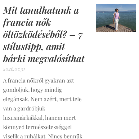
Mit tanulhatunk a
francia nők
öltözködéséből? – 7
stílustipp, amit
bárki megvalósíthat
2026.07.31
A francia nőkről gyakran azt
gondoljuk, hogy mindig
elegánsak. Nem azért, mert tele
van a gardróbjuk
luxusmárkákkal, hanem mert
könnyed természetességgel
viselik a ruháikat. Nincs bennük