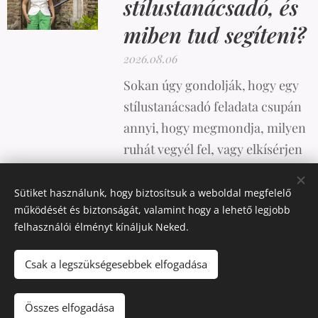
stílustanácsadó, és
miben tud segíteni?
2026.08.06
Sokan úgy gondolják, hogy egy
stílustanácsadó feladata csupán
annyi, hogy megmondja, milyen
ruhát vegyél fel, vagy elkísérjen
vásárolni. A valóság azonban
ennél sokkal összetettebb.
Sütiket használunk, hogy biztosítsuk a weboldal megfelelő
működését és biztonságát, valamint hogy a lehető legjobb
felhasználói élményt kínáljuk Neked.
Csak a legszükségesebbek elfogadása
Az oldalt a
Webnode
működteti
Sütik
Pénznem
Összes elfogadása