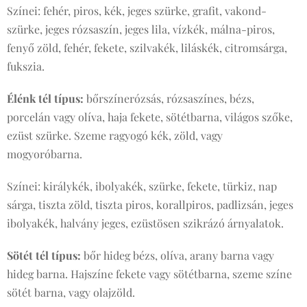
Színei: fehér, piros, kék, jeges szürke, grafit, vakond-
szürke, jeges rózsaszín, jeges lila, vízkék, málna-piros,
fenyő zöld, fehér, fekete, szilvakék, liláskék, citromsárga,
fukszia.
Élénk tél típus:
bőrszínerózsás, rózsaszínes, bézs,
porcelán vagy olíva, haja fekete, sötétbarna, világos szőke,
ezüst szürke. Szeme ragyogó kék, zöld, vagy
mogyoróbarna.
Színei: királykék, ibolyakék, szürke, fekete, türkiz, nap
sárga, tiszta zöld, tiszta piros, korallpiros, padlizsán, jeges
ibolyakék, halvány jeges, ezüstösen szikrázó árnyalatok.
Sötét tél típus:
bőr hideg bézs, olíva, arany barna vagy
hideg barna. Hajszíne fekete vagy sötétbarna, szeme színe
sötét barna, vagy olajzöld.