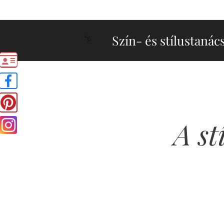
Szín- és stílustanác
A st