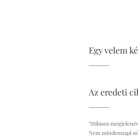
Egy velem kés
Az eredeti ci
"Stílusos megjelené
Nem mindennapi nők