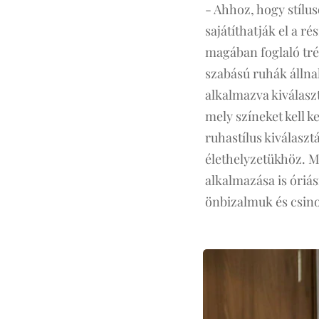
- Ahhoz, hogy stílu
sajátíthatják el a r
magában foglaló tré
szabású ruhák állnak
alkalmazva kiválaszt
mely színeket kell 
ruhastílus kiválaszt
élethelyzetükhöz. M
alkalmazása is óriás
önbizalmuk és csin