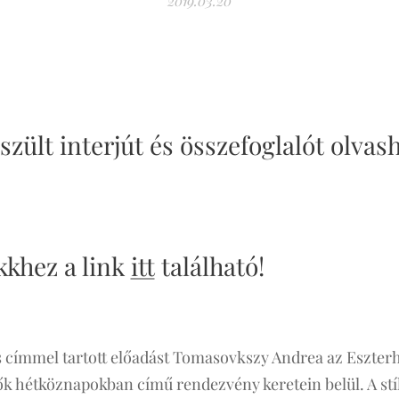
2019.03.20
zült interjút és összefoglalót olvash
kkhez a link
itt
található!
s címmel tartott előadást Tomasovkszy Andrea az Eszte
 hétköznapokban című rendezvény keretein belül. A stí