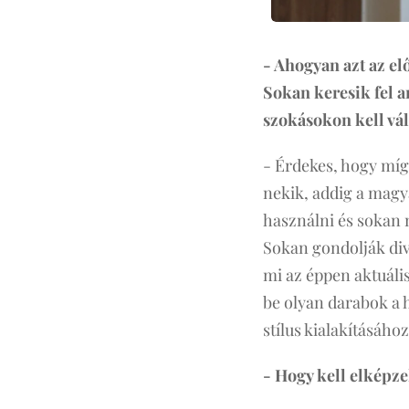
- Ahogyan azt az e
Sokan keresik fel 
szokásokon kell vá
- Érdekes, hogy míg p
nekik, addig a magy
használni és sokan 
Sokan gondolják div
mi az éppen aktuáli
be olyan darabok a 
stílus kialakításáh
- Hogy kell elképze