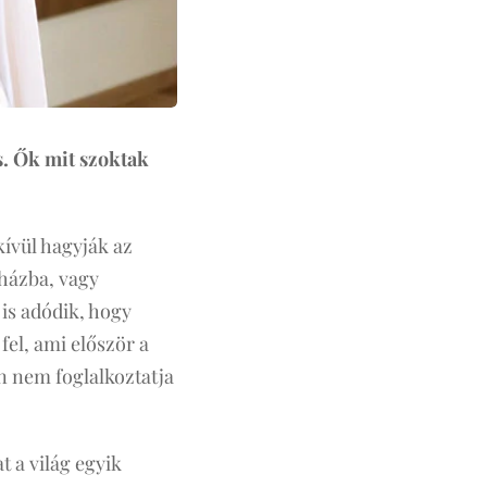
is. Ők mit szoktak
ívül hagyják az
házba, vagy
 is adódik, hogy
fel, ami először a
án nem foglalkoztatja
 a világ egyik