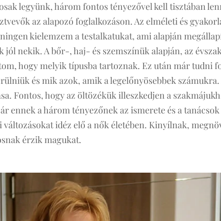
sosak legyünk, három fontos tényezővel kell tisztában le
észtvevők az alapozó foglalkozáson. Az elméleti és gyakorl
ningen kielemzem a testalkatukat, ami alapján megállap
 jól nekik. A bőr-, haj- és szemszínük alapján, az évsza
om, hogy melyik típusba tartoznak. Ez után már tudni fo
kerülniük és mik azok, amik a legelőnyösebbek számukra.
ása. Fontos, hogy az öltözékük illeszkedjen a szakmájukh
ár ennek a három tényezőnek az ismerete és a tanácsok
i változásokat idéz elő a nők életében. Kinyílnak, megnö
osnak érzik magukat.