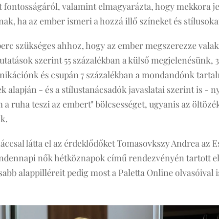
t fontosságáról, valamint elmagyarázta, hogy mekkora j
k, ha az ember ismeri a hozzá illő színeket és stílusoka
erc szükséges ahhoz, hogy az ember megszerezze valaki
utatások szerint 55 százalékban a külső megjelenésünk, 
ikációnk és csupán 7 százalékban a mondandónk tartalm
alapján - és a stílustanácsadók javaslatai szerint is - 
m a ruha teszi az embert" bölcsességet, ugyanis az öltözé
k.
ccsal látta el az érdeklődőket Tomasovkszy Andrea az E
ennapi nők hétköznapok című rendezvényén tartott el
sabb alappilléreit pedig most a Paletta Online olvasóival 