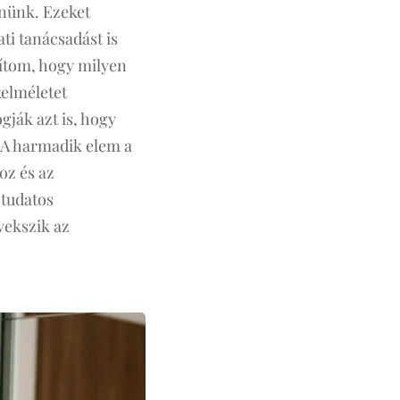
nnünk. Ezeket
ati tanácsadást is
ítom, hogy milyen
kelméletet
gják azt is, hogy
 A harmadik elem a
oz és az
 tudatos
vekszik az