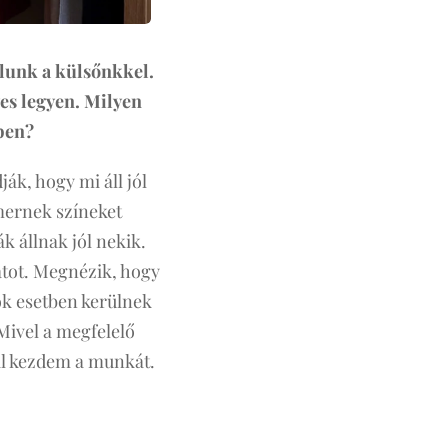
lunk a külsőnkkel.
es legyen. Milyen
ben?
ják, hogy mi áll jól
mernek színeket
 állnak jól nekik.
atot. Megnézik, hogy
ok esetben kerülnek
ivel a megfelelő
nál kezdem a munkát.