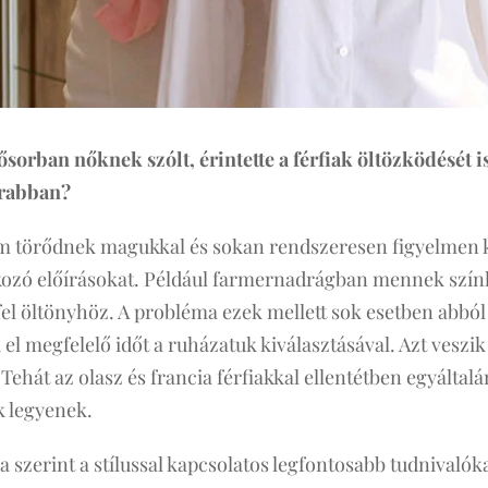
ősorban nőknek szólt, érintette a férfiak öltözködését 
krabban?
m törődnek magukkal és sokan rendszeresen figyelmen k
kozó előírásokat. Például farmernadrágban mennek szín
el öltönyhöz. A probléma ezek mellett sok esetben abból
el megfelelő időt a ruházatuk kiválasztásával. Azt veszik 
Tehát az olasz és francia férfiakkal ellentétben egyáltal
k legyenek.
zerint a stílussal kapcsolatos legfontosabb tudnivalókat