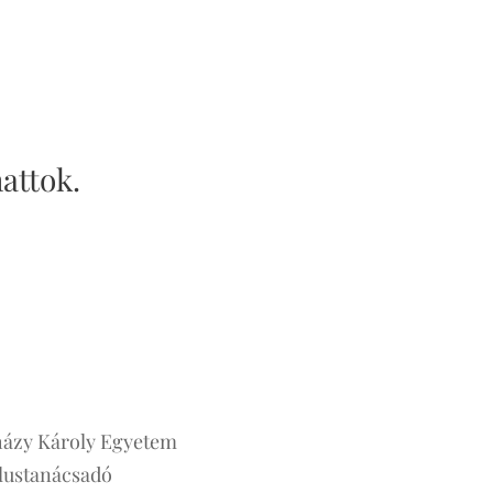
attok.
rházy Károly Egyetem
lustanácsadó