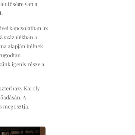
elentősége van a
t.
vel kapcsolatban az
38 százalékban a
a alapján ítélnek
nyugodtan
künk igenis része a
szterházy Károly
őadásán. A
is megosztja.