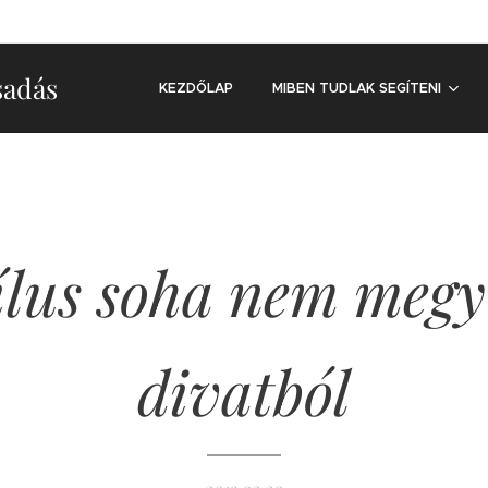
sadás
KEZDŐLAP
MIBEN TUDLAK SEGÍTENI
ílus soha nem megy
divatból