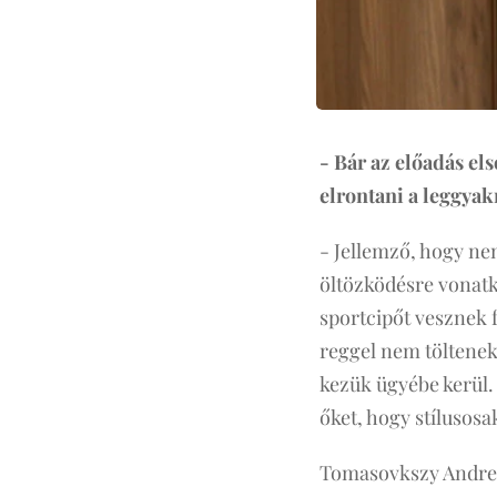
- Bár az előadás els
elrontani a leggya
- Jellemző, hogy ne
öltözködésre vonat
sportcipőt vesznek f
reggel nem töltenek 
kezük ügyébe kerül. 
őket, hogy stílusosa
Tomasovkszy Andrea s