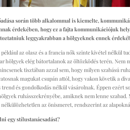
lőadása során több alkalommal is kiemelte, kommuniká
annak érdekében, hogy ez a fajta kommunikációjuk hely
ltoztatniuk leggyakrabban a hölgyeknek ennek érdeké
éldául az olasz és a francia nők szinte kivétel nélkül tud
ar hölgyek elég bátortalanok az öltözködés terén. Nem 
nincsenek tisztában azzal sem, hogy milyen szabású ruhák
atosnak magukat csupán attól, hogy vakon követik a div
s trend és gondolkodás nélkül vásárolnak. Éppen ezért s
hölgyek ruhásszekrényébe, amiknek nem lenne szabad. M
oz nélkülözhetetlen az önismeret, rendszerint az alapok
lni egy stílustanácsadást?