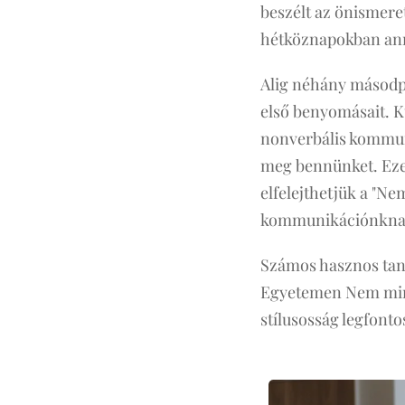
beszélt az önismere
hétköznapokban anna
Alig néhány másodp
első benyomásait. K
nonverbális kommun
meg bennünket. Ezek 
elfelejthetjük a "Ne
kommunikációnkna
Számos hasznos taná
Egyetemen Nem mind
stílusosság legfonto