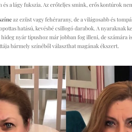
n és a lágy fukszia. Az erőteljes smink, erős kontúrok nem
színe
az ezüst vagy fehérarany, de a világosabb és tompáb
opottas hatású, kevésbé csillogó darabok. A nyaraknak ke
a hideg nyár típushoz már jobban fog illeni, de számára is
tája bármely színéből választhat magának ékszert.