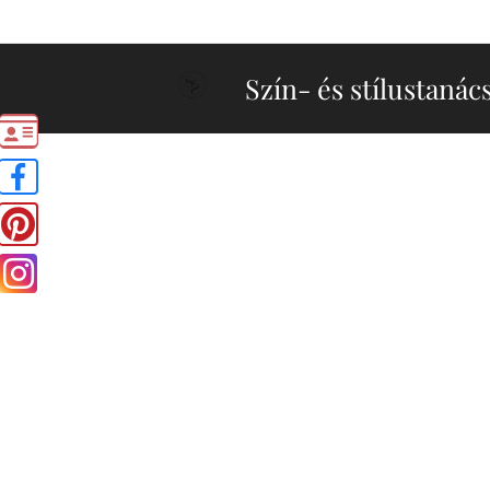
Szín- és stílustanác