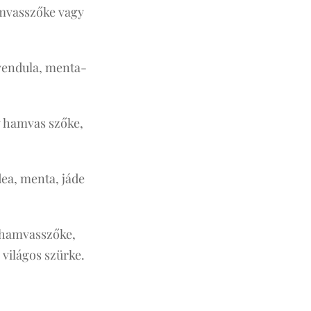
hamvasszőke vagy
evendula, menta-
y hamvas szőke,
idea, menta, jáde
a hamvasszőke,
 világos szürke.