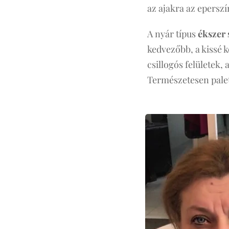
az ajakra az eperszí
A nyár típus
ékszer 
kedvezőbb, a kissé k
csillogós felületek, 
Természetesen palet