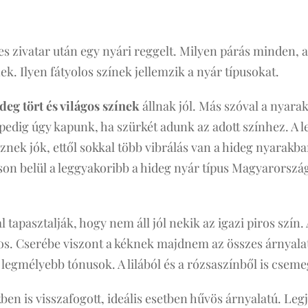
es zivatar után egy nyári reggelt. Milyen párás minden, 
ek. Ilyen fátyolos színek jellemzik a nyár típusokat.
deg tört és világos színek
állnak jól. Más szóval a nyar
 pedig úgy kapunk, ha szürkét adunk az adott színhez. A
znek jók, ettől sokkal több vibrálás van a hideg nyarakba
uson belül a leggyakoribb a hideg nyár típus Magyarorszá
l tapasztalják, hogy nem áll jól nekik az igazi piros szín.
os. Cserébe viszont a kéknek majdnem az összes árnyalata
b legmélyebb tónusok. A lilából és a rózsaszínből is cse
ben is visszafogott, ideális esetben hűvös árnyalatú. Le