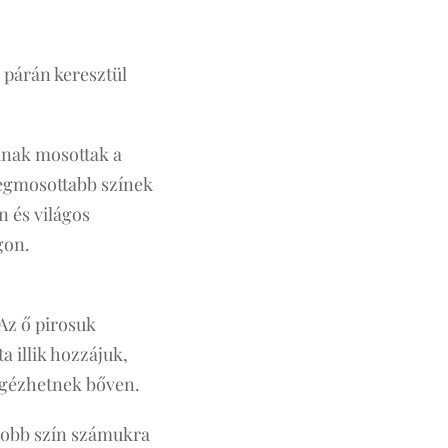
a párán keresztül
aknak mosottak a
 legmosottabb színek
n és világos
gon.
 Az ő pirosuk
 illik hozzájuk,
megézhetnek bőven.
gjobb szín számukra