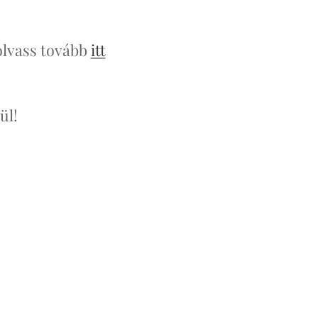
 olvass tovább
itt
ül!