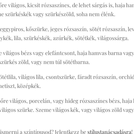
re világos, kicsit rózsaszínes, de lehet sárgás is, haja 
e szürkéskék vagy szürkészöld, soha nem élénk.
meggypiros, kőszürke, jeges rózsaszín, sötét rózsaszín, l
lykék, lila, szürkéskék, azúrkék, sötétkék, világossárga.
e világos bézs vagy elefántcsont, haja hamvas barna vag
szürkés zöld, vagy nem túl sötétbarna.
ötétlila, világos lila, csontszürke, fáradt rózsaszín, orch
metiszt, középkék.
őre világos, porcelán, vagy hideg rózsaszínes bézs, haj
világos szürke. Szeme világos kék, vagy világos zöld vagy
ismerni a színtípusod? Jelentkezz be
stílustanácsadásra
!