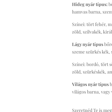
Hideg nyár típus:
bő
hamvas barna, szem
Színei: tört fehér, 
zöld, szilvakék, kirá
Lágy nyár típus
bőr
szeme szürkés kék, 
Színei: bordó, tört s
zöld, szürkéskék, a
Világos nyár típus
b
világos barna, vagy 
Szeretnéd Te is meg