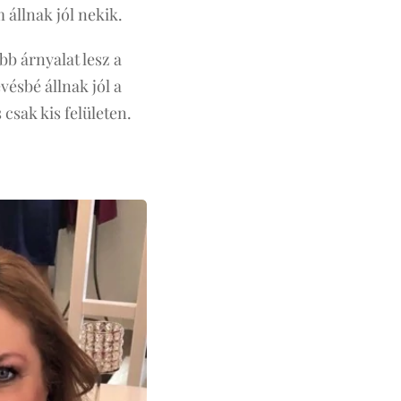
 állnak jól nekik.
b árnyalat lesz a
vésbé állnak jól a
 csak kis felületen.