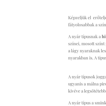
Képzeljük el erőtelj
fátyolosabbak a szín
A nyár típusnak a
hi
színei, mosott színt
a lágy nyaraknak les
nyarakban is. A típ
A nyár típusok jogga
ugyanis a málna pir
kivéve a legsötéteb
A nyár típus a smink