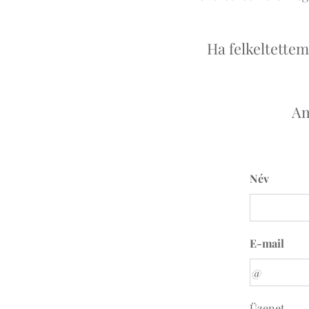
Ha felkeltettem
Am
Név
E-mail
Üzenet