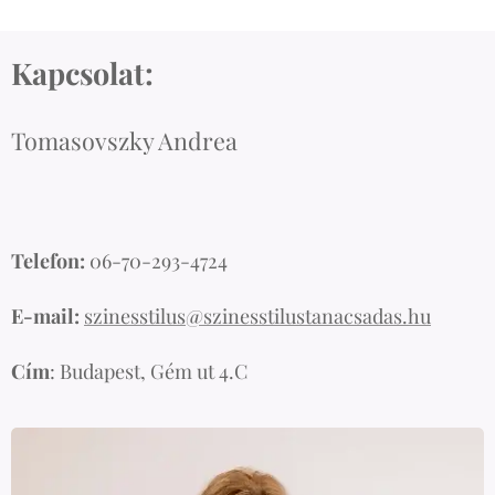
Kapcsolat:
Tomasovszky Andrea
Telefon:
06-70-293-4724
E-mail:
szinesstilus@szinesstilustanacsadas.hu
Cím
: Budapest, Gém ut 4.C