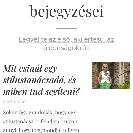
bejegyzései
Legyél te az első, aki értesül az
újdonságokról!
Mit csinál egy
stílustanácsadó, és
miben tud segíteni?
2026.08.06
Sokan úgy gondolják, hogy egy
stílustanácsadó feladata csupán
annyi, hogy megmondja, milyen