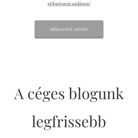
stílustanácsadáson
!
Időpontot kérek!
A céges blogunk
legfrissebb