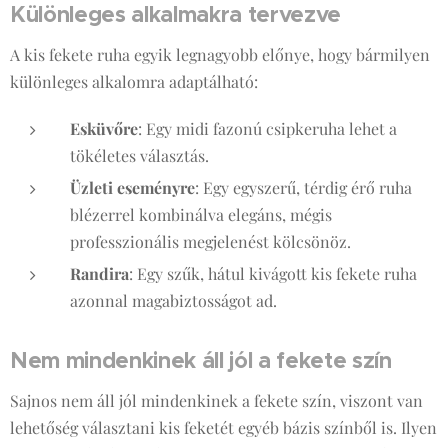
Különleges alkalmakra tervezve
A kis fekete ruha egyik legnagyobb előnye, hogy bármilyen
különleges alkalomra adaptálható:
Esküvőre
: Egy midi fazonú csipkeruha lehet a
tökéletes választás.
Üzleti eseményre
: Egy egyszerű, térdig érő ruha
blézerrel kombinálva elegáns, mégis
professzionális megjelenést kölcsönöz.
Randira
: Egy szűk, hátul kivágott kis fekete ruha
azonnal magabiztosságot ad.
Nem mindenkinek áll jól a fekete szín
Sajnos nem áll jól mindenkinek a fekete szín, viszont van
lehetőség választani kis feketét egyéb bázis színből is. Ilyen