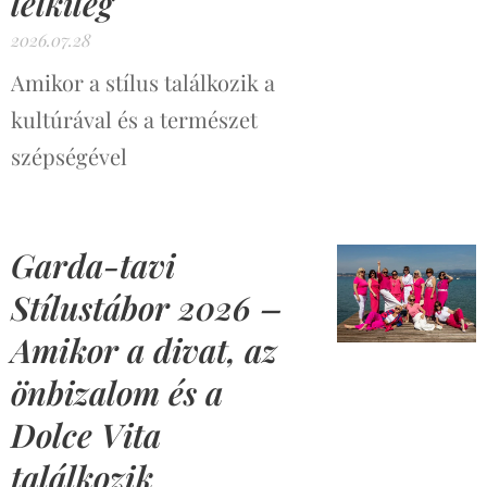
lelkileg
2026.07.28
Amikor a stílus találkozik a
kultúrával és a természet
szépségével
Garda-tavi
Stílustábor 2026 –
Amikor a divat, az
önbizalom és a
Dolce Vita
találkozik