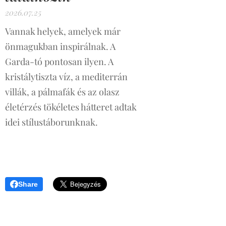
2026.07.25
Vannak helyek, amelyek már
önmagukban inspirálnak. A
Garda-tó pontosan ilyen. A
kristálytiszta víz, a mediterrán
villák, a pálmafák és az olasz
életérzés tökéletes hátteret adtak
idei stílustáborunknak.
Share