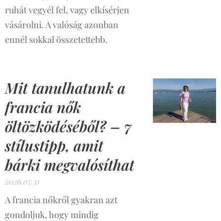
ruhát vegyél fel, vagy elkísérjen
vásárolni. A valóság azonban
ennél sokkal összetettebb.
Mit tanulhatunk a
francia nők
öltözködéséből? – 7
stílustipp, amit
bárki megvalósíthat
2026.07.31
A francia nőkről gyakran azt
gondoljuk, hogy mindig