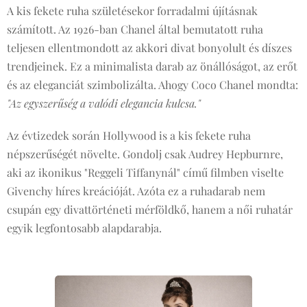
A kis fekete ruha születésekor forradalmi újításnak
számított. Az 1926-ban Chanel által bemutatott ruha
teljesen ellentmondott az akkori divat bonyolult és díszes
trendjeinek. Ez a minimalista darab az önállóságot, az erőt
és az eleganciát szimbolizálta. Ahogy Coco Chanel mondta:
"Az egyszerűség a valódi elegancia kulcsa."
Az évtizedek során Hollywood is a kis fekete ruha
népszerűségét növelte. Gondolj csak Audrey Hepburnre,
aki az ikonikus "Reggeli Tiffanynál" című filmben viselte
Givenchy híres kreációját. Azóta ez a ruhadarab nem
csupán egy divattörténeti mérföldkő, hanem a női ruhatár
egyik legfontosabb alapdarabja.