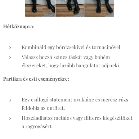
Hétköznapra:
Kombináld egy bőrdzsekivel és tornacipővel.
Válassz hozzá színes táskát vagy bohém
ékszereket, hogy lazább hangulatot adj neki.
Partikra és esti eseményekre:
Egy csillogó statement nyaklánc és merész rúzs
feldobja az outfitet.
Hozzáadhatsz metálos vagy flitteres kiegészítőket
a ragyogásért.