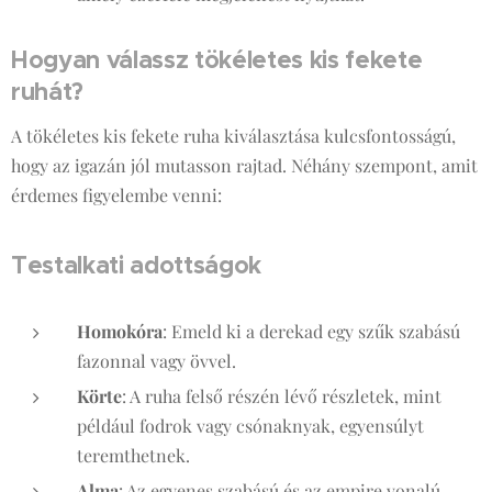
Hogyan válassz tökéletes kis fekete
ruhát?
A tökéletes kis fekete ruha kiválasztása kulcsfontosságú,
hogy az igazán jól mutasson rajtad. Néhány szempont, amit
érdemes figyelembe venni:
Testalkati adottságok
Homokóra
: Emeld ki a derekad egy szűk szabású
fazonnal vagy övvel.
Körte
: A ruha felső részén lévő részletek, mint
például fodrok vagy csónaknyak, egyensúlyt
teremthetnek.
Alma
: Az egyenes szabású és az empire vonalú