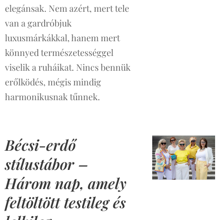
elegánsak. Nem azért, mert tele
van a gardróbjuk
luxusmárkákkal, hanem mert
könnyed természetességgel
viselik a ruháikat. Nincs bennük
erőlködés, mégis mindig
harmonikusnak tűnnek.
Bécsi-erdő
stílustábor –
Három nap, amely
feltöltött testileg és