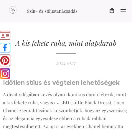
Szín- és stílustanácsadás
A kis fekete ruha, mint alapdarab
2024.10.17
Időtlen stílus és végtelen lehetőségek
A divat világában kevés olyan ikonikus darab létezik, mint
a kis fekete ruha, vagyis az LBD (Little Black Dress). Coco
Chanel zsenialitásának köszönhetjük, hogy az egyszerűség
és az elegancia egyesülése ebben a ruhadarabban
megtestesülhetett. Az 1920-as években Chanel bemutatta