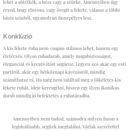
lehet a sötétkék, a bézs vagy a szürke. Amennyiben úgy
érzed, hogy elnyom, vagy öregít a fekete, válassz a többi
bázis színből, ugyanolyan ünnepélyes lesz.
Konklúzió
A kis fekete ruha nem csupán stílusos lehet, hanem egy
életérzés. Olyan ruhadarab, amely magabiztosságot,
eleganciát és kreativitást sugároz. Legyen szó akár egy esti
partiról, akár egy hétköznapi kávézásról, mindig
számíthatsz rá. Ha még nem találtad meg a tökéletes kis
fekete ruhát, ideje keresgélni, hiszen egy ilyen ikonikus
darab mindig jó befektetés a ruhatáradba.
Amennyiben nem tudod, számodra milyen fazon a
legideálisabb, segítek megtalálni. Várlak szeretettel