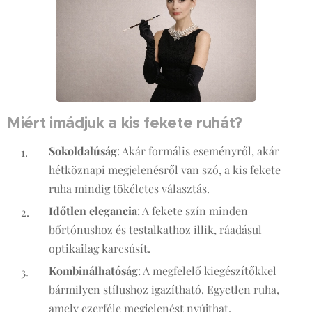
Miért imádjuk a kis fekete ruhát?
Sokoldalúság
: Akár formális eseményről, akár
hétköznapi megjelenésről van szó, a kis fekete
ruha mindig tökéletes választás.
Időtlen elegancia
: A fekete szín minden
bőrtónushoz és testalkathoz illik, ráadásul
optikailag karcsúsít.
Kombinálhatóság
: A megfelelő kiegészítőkkel
bármilyen stílushoz igazítható. Egyetlen ruha,
amely ezerféle megjelenést nyújthat.