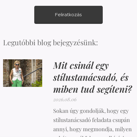
Feliratkozás
Legutóbbi blog bejegyzésünk:
Mit csinál egy
stílustanácsadó, és
miben tud segíteni?
2026.08.06
Sokan úgy gondolják, hogy egy
stílustanácsadó feladata csupán
annyi, hogy megmondja, milyen