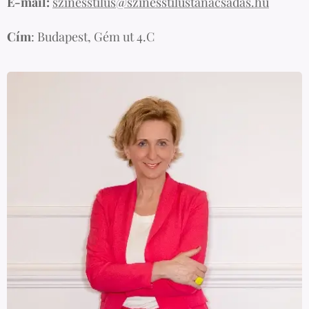
E-mail:
szinesstilus@szinesstilustanacsadas.hu
Cím
: Budapest, Gém ut 4.C