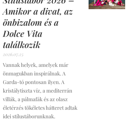
Amikor a divat, az
önbizalom és a
Dolce Vita
találkozik
2026.07.25
Vannak helyek, amelyek már
önmagukban inspirálnak. A
Garda-tó pontosan ilyen. A
kristálytiszta víz, a mediterrán
villák, a pálmafák és az olasz
életérzés tökéletes hátteret adtak
idei stílustáborunknak.