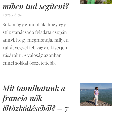
miben tud segíteni?
2026.08.06
Sokan úgy gondolják, hogy egy
stílustanácsadó feladata csupán
annyi, hogy megmondja, milyen
ruhát vegyél fel, vagy elkísérjen
vásárolni. A valóság azonban
ennél sokkal összetettebb.
Mit tanulhatunk a
francia nők
öltözködéséből? – 7