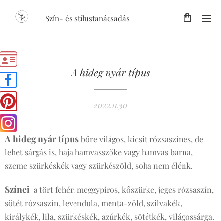
Szín- és stílustanácsadás
A hideg nyár típus
2022.11.30
A hideg nyár típus
bőre világos, kicsit rózsaszínes, de
lehet sárgás is, haja hamvasszőke vagy hamvas barna,
szeme szürkéskék vagy szürkészöld, soha nem élénk.
Színei
a tört fehér, meggypiros, kőszürke, jeges rózsaszín,
sötét rózsaszín, levendula, menta-zöld, szilvakék,
királykék, lila, szürkéskék, azúrkék, sötétkék, világossárga.