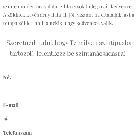
szinte minden árnyalata. A lila is sok hideg nyár kedvence.
A zöldnek kevés árnyalata áll jól, viszont ha eltalálják, azt a
tompa zöldet, ami jó nekik, nagy kedvenccé válik.
Szeretnéd tudni, hogy Te milyen színtípusba
tartozol? Jelentkezz be színtanácsadásra!
Név
E-mail
Telefonszám