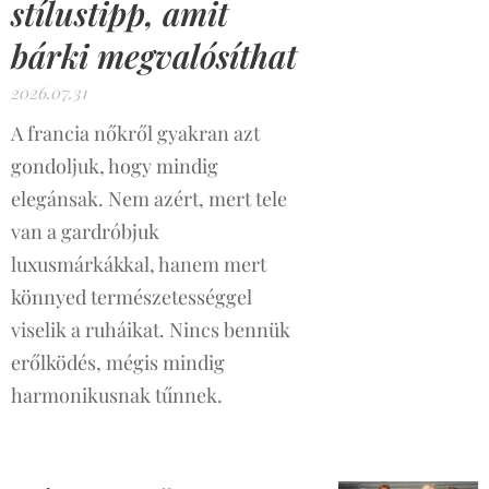
stílustipp, amit
bárki megvalósíthat
2026.07.31
A francia nőkről gyakran azt
gondoljuk, hogy mindig
elegánsak. Nem azért, mert tele
van a gardróbjuk
luxusmárkákkal, hanem mert
könnyed természetességgel
viselik a ruháikat. Nincs bennük
erőlködés, mégis mindig
harmonikusnak tűnnek.