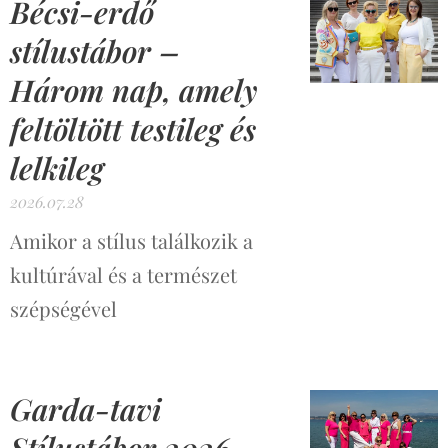
Bécsi-erdő
stílustábor –
Három nap, amely
feltöltött testileg és
lelkileg
2026.07.28
Amikor a stílus találkozik a
kultúrával és a természet
szépségével
Garda-tavi
Stílustábor 2026 –