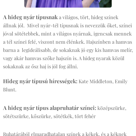
A hideg nyár típusnak
a világos, tört, hideg színek
állnak jól. Mivel nyár-tél típusnak is nevezzük őket, színei
jóval sötétebbek, mint a világos nyárnak, igencsak mennek
a tél színei felé, viszont nem élénkek. Hajszínben a hamvas
barna a legideálisabb, de sokaknak jó egy kis hamvas melír,
vagy akár hamvas szőke hajszín is. A hideg nyarak közül
sokaknak az ősz haj is jól fog állni.
Hideg nyár típusú hírességek:
Kate Middleton, Emily
Blunt.
A hideg nyár típus alapruhatár színei:
középszürke,
sötétszürke, kőszürke, sötétkék, tört fehér
Ruhatárából elmaradhatalan színek a kékek, és a kéknek