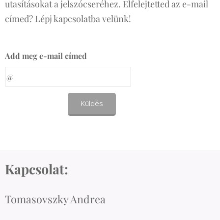
utasításokat a jelszócseréhez. Elfelejtetted az e-mail
címed? Lépj kapcsolatba velünk!
Add meg e-mail címed
Küldés
Kapcsolat:
Tomasovszky Andrea