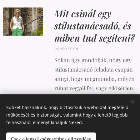
Mit csinál egy
stílustanácsadó, és
miben tud segíteni?
2026.08.06
Sokan úgy gondolják, hogy egy
stílustanácsadó feladata csupán
annyi, hogy megmondja, milyen
ruhát vegyél fel, vagy elkísérjen
vásárolni. A valóság azonban
ennél sokkal összetettebb.
Sütiket használunk, hogy biztosítsuk a weboldal megfelelő
működését és biztonságát, valamint hogy a lehető legjobb
felhasználói élményt kínáljuk Neked.
Csak a legszükségesebbek elfogadása