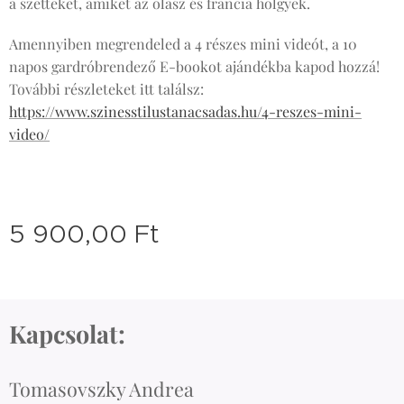
a szetteket, amiket az olasz és francia hölgyek.
Amennyiben megrendeled a 4 részes mini videót, a 10
napos gardróbrendező E-bookot ajándékba kapod hozzá!
További részleteket itt találsz:
https://www.szinesstilustanacsadas.hu/4-reszes-mini-
video/
5 900,00
Ft
Kapcsolat:
Tomasovszky Andrea