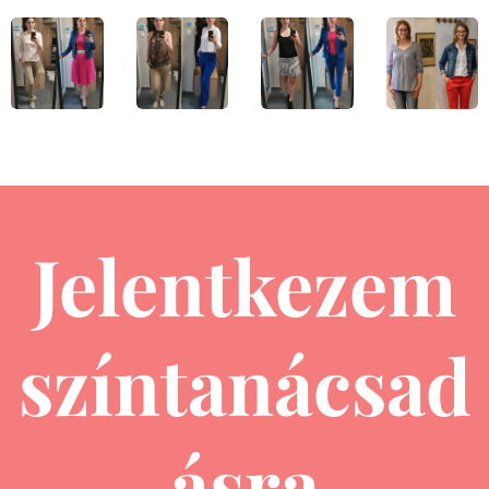
Jelentkezem
színtanácsad
ásra