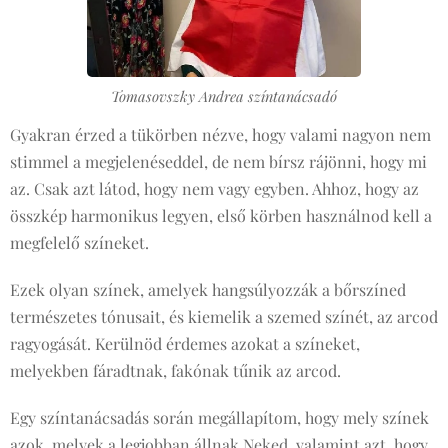
Tomasovszky Andrea színtanácsadó
Gyakran érzed a tükörben nézve, hogy valami nagyon nem
stimmel a megjelenéseddel, de nem bírsz rájönni, hogy mi
az. Csak azt látod, hogy nem vagy egyben. Ahhoz, hogy az
összkép harmonikus legyen, első körben használnod kell a
megfelelő színeket.
Ezek olyan színek, amelyek hangsúlyozzák a bőrszíned
természetes tónusait, és kiemelik a szemed színét, az arcod
ragyogását. Kerülnöd érdemes azokat a színeket,
melyekben fáradtnak, fakónak tűnik az arcod.
Egy színtanácsadás során megállapítom, hogy mely színek
azok, melyek a legjobban állnak Neked, valamint azt, hogy