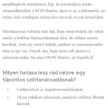
megállapított színtípusra. Egy jó színanalízis során
elmaradhatatlan a WOW élmény. Igen ez az, a felismerés, az
öröm. Sok vendégem szárnyalva távozik, és ezt öröm látni.
Mindannyian voltunk már úgy, hogy megvettünk egy ruhát,
amely a boltban fantasztikusnak tűnt, de otthon sosem
hordtuk. Nem egy esetet hallok, amikor ez színtanácsadás
után is így van. Ennek oka, hogy nem volt pontos a
színtanácsadás. Ha nincs WOW élmény, ne fogadd el!
Milyen hatása lesz rád nézve egy
tűpontos színtanácsadásnak?
Csökkenteni az impulzusvásárlásokat.
Olyan ruhákat választani, amelyek valóban illenek
hozzád.