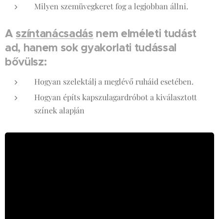
Milyen szemüvegkeret fog a legjobban állni.
A
színtanácsadás
nem elméleti tudást
ad, hanem sok gyakorlati tudással
bővülsz:
Hogyan szelektálj a meglévő ruháid esetében.
Hogyan építs kapszulagardróbot a kiválasztott
színek alapján