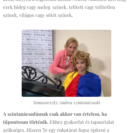
ezek hideg vagy meleg színek, telített vagy telítetlen
színek, világos vagy sötét színek.
Tomasovszky Andrea színtanácsadó
A színtanácsadásnak csak akkor van értelem, ha
tűpontosan történik.
Ehhez gyakorlat és tapasztalat
szükséges. Hiszen Te egy ruhatárat fogsz építeni a