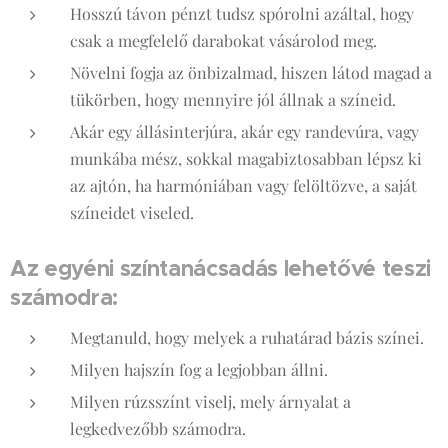
Hosszú távon pénzt tudsz spórolni azáltal, hogy
csak a megfelelő darabokat vásárolod meg.
Növelni fogja az önbizalmad, hiszen látod magad a
tükörben, hogy mennyire jól állnak a színeid.
Akár egy állásinterjúra, akár egy randevúra, vagy
munkába mész, sokkal magabiztosabban lépsz ki
az ajtón, ha harmóniában vagy felöltözve, a saját
színeidet viseled.
Az egyéni színtanácsadás lehetővé teszi
számodra:
Megtanuld, hogy melyek a ruhatárad bázis színei.
Milyen hajszín fog a legjobban állni.
Milyen rúzsszínt viselj, mely árnyalat a
legkedvezőbb számodra.