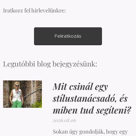
Iratkozz fel hírlevelünkre:
Feliratkozás
Legutóbbi blog bejegyzésünk:
Mit csinál egy
stílustanácsadó, és
miben tud segíteni?
2026.08.06
Sokan úgy gondolják, hogy egy