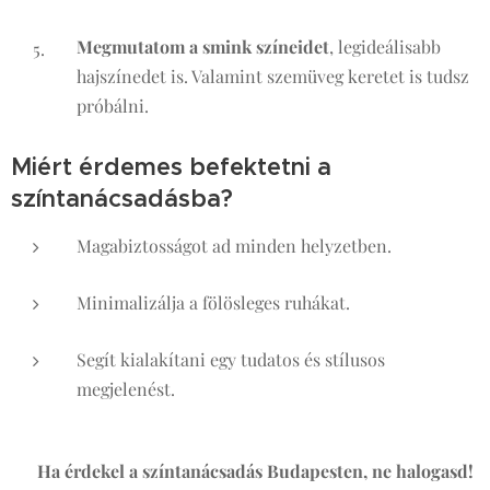
Megmutatom a smink színeidet
, legideálisabb
hajszínedet is. Valamint szemüveg keretet is tudsz
próbálni.
Miért érdemes befektetni a
színtanácsadásba?
Magabiztosságot ad minden helyzetben.
Minimalizálja a fölösleges ruhákat.
Segít kialakítani egy tudatos és stílusos
megjelenést.
👉
Ha érdekel a színtanácsadás Budapesten, ne halogasd!