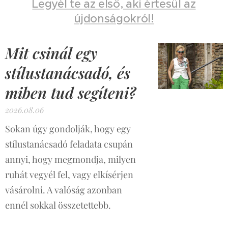
Legyél te az első, aki értesül az
újdonságokról!
Mit csinál egy
stílustanácsadó, és
miben tud segíteni?
2026.08.06
Sokan úgy gondolják, hogy egy
stílustanácsadó feladata csupán
annyi, hogy megmondja, milyen
ruhát vegyél fel, vagy elkísérjen
vásárolni. A valóság azonban
ennél sokkal összetettebb.