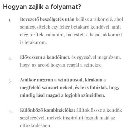
Hogyan zajlik a folyamat?
Bevezető beszélgetés után
beülsz a tükör elé, ahol
semlegesítelek egy fehér betakaró kendővel. amit
elég terítek, valamint, ha festett a hajad, akkor azt
is letakarom.
Előveszem a kendőimet,
és egyesével megnézem,
hogy az arcod hogyan reagál a színekre.
Amikor megvan a színtípusod, kirakom a
megfelelő színsort neked, és le is fotózlak, hogy
mindig lásd magad a legjobb színeidben.
Különböző kombinációkat
állítok össze a kendők
segítségével, melyek inspirálni fognak majd az
öltözködésben.