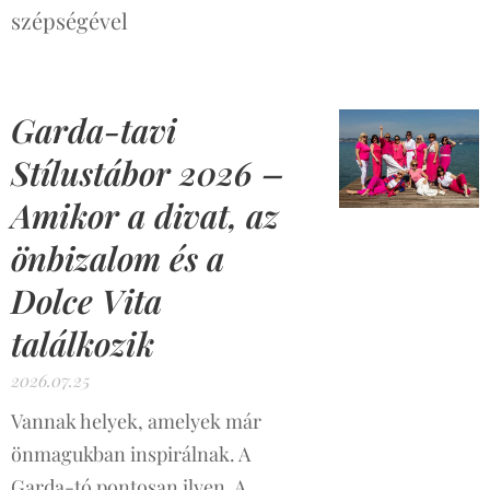
szépségével
Garda-tavi
Stílustábor 2026 –
Amikor a divat, az
önbizalom és a
Dolce Vita
találkozik
2026.07.25
Vannak helyek, amelyek már
önmagukban inspirálnak. A
Garda-tó pontosan ilyen. A