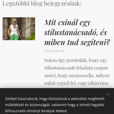
Legutóbbi blog bejegyzésünk:
Mit csinál egy
stílustanácsadó, és
miben tud segíteni?
2026.08.06
Sokan úgy gondolják, hogy egy
stílustanácsadó feladata csupán
annyi, hogy megmondja, milyen
ruhát vegyél fel, vagy elkísérjen
vásárolni. A valóság azonban
ennél sokkal összetettebb.
Sütiket használunk, hogy biztosítsuk a weboldal megfelelő
működését és biztonságát, valamint hogy a lehető legjobb
felhasználói élményt kínáljuk Neked.