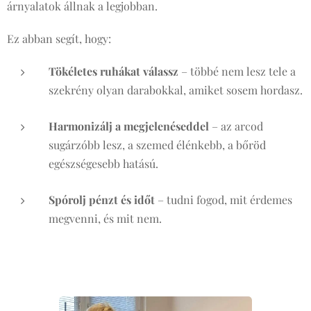
árnyalatok állnak a legjobban.
Ez abban segít, hogy:
Tökéletes ruhákat válassz
– többé nem lesz tele a
szekrény olyan darabokkal, amiket sosem hordasz.
Harmonizálj a megjelenéseddel
– az arcod
sugárzóbb lesz, a szemed élénkebb, a bőröd
egészségesebb hatású.
Spórolj pénzt és időt
– tudni fogod, mit érdemes
megvenni, és mit nem.