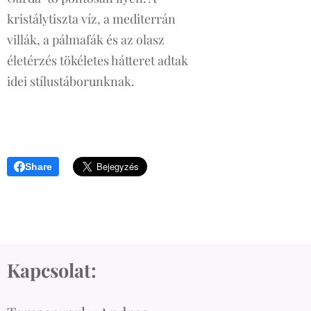
kristálytiszta víz, a mediterrán
villák, a pálmafák és az olasz
életérzés tökéletes hátteret adtak
idei stílustáborunknak.
Share
Kapcsolat: