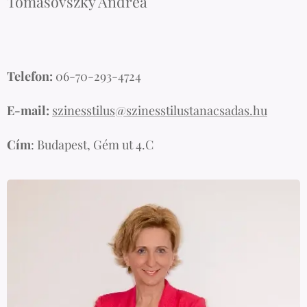
Tomasovszky Andrea
Telefon:
06-70-293-4724
E-mail:
szinesstilus@szinesstilustanacsadas.hu
Cím
: Budapest, Gém ut 4.C