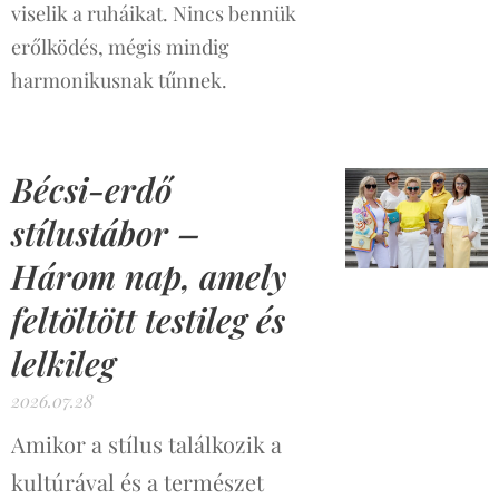
viselik a ruháikat. Nincs bennük
erőlködés, mégis mindig
harmonikusnak tűnnek.
Bécsi-erdő
stílustábor –
Három nap, amely
feltöltött testileg és
lelkileg
2026.07.28
Amikor a stílus találkozik a
kultúrával és a természet