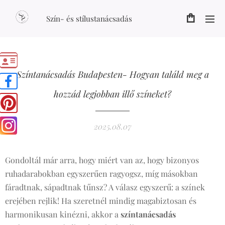
Szín- és stílustanácsadás
Színtanácsadás Budapesten- Hogyan találd meg a
hozzád legjobban illő színeket?
2025.08.07
Gondoltál már arra, hogy miért van az, hogy bizonyos
ruhadarabokban egyszerűen ragyogsz, míg másokban
fáradtnak, sápadtnak tűnsz? A válasz egyszerű: a színek
erejében rejlik! Ha szeretnél mindig magabiztosan és
harmonikusan kinézni, akkor a
színtanácsadás