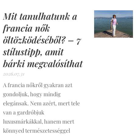
Mit tanulhatunk a
francia nők
öltözködéséből? – 7
stílustipp, amit
bárki megvalósíthat
2026.07.31
A francia nőkről gyakran azt
gondoljuk, hogy mindig
elegánsak. Nem azért, mert tele
van a gardróbjuk
luxusmárkákkal, hanem mert
könnyed természetességgel