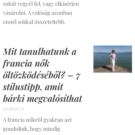
ruhát vegyél fel, vagy elkísérjen
vásárolni. A valóság azonban
ennél sokkal összetettebb.
Mit tanulhatunk a
francia nők
öltözködéséből? – 7
stílustipp, amit
bárki megvalósíthat
2026.07.31
A francia nőkről gyakran azt
gondoljuk, hogy mindig