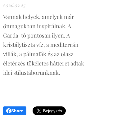
2026.07.25
Vannak helyek, amelyek már
önmagukban inspirálnak. A
Garda-tó pontosan ilyen. A
kristálytiszta víz, a mediterrán
villák, a pálmafák és az olasz
életérzés tökéletes hátteret adtak
idei stílustáborunknak.
Share