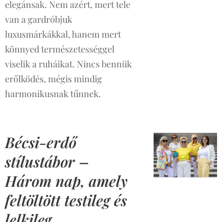
elegánsak. Nem azért, mert tele
van a gardróbjuk
luxusmárkákkal, hanem mert
könnyed természetességgel
viselik a ruháikat. Nincs bennük
erőlködés, mégis mindig
harmonikusnak tűnnek.
Bécsi-erdő
stílustábor –
Három nap, amely
feltöltött testileg és
lelkileg