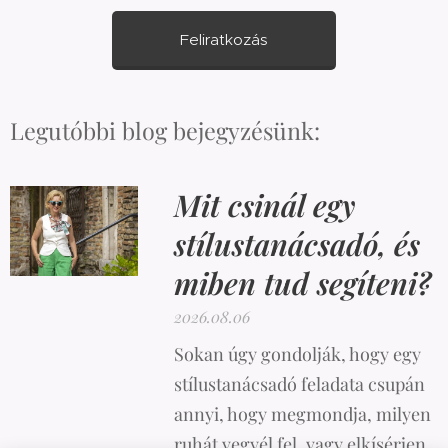
Feliratkozás
Legutóbbi blog bejegyzésünk:
Mit csinál egy
stílustanácsadó, és
miben tud segíteni?
2026.08.06
Sokan úgy gondolják, hogy egy
stílustanácsadó feladata csupán
annyi, hogy megmondja, milyen
ruhát vegyél fel, vagy elkísérjen