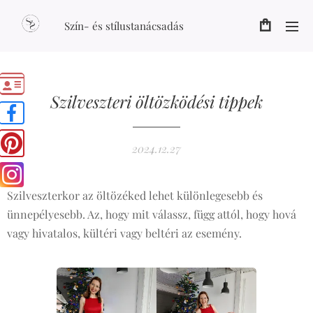
Szín- és stílustanácsadás
Szilveszteri öltözködési tippek
2024.12.27
Szilveszterkor az öltözéked lehet különlegesebb és
ünnepélyesebb. Az, hogy mit válassz, függ attól, hogy hová
vagy hivatalos, kültéri vagy beltéri az esemény.