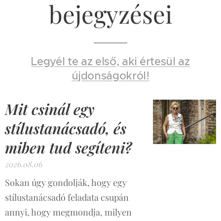
bejegyzései
Legyél te az első, aki értesül az
újdonságokról!
Mit csinál egy
stílustanácsadó, és
miben tud segíteni?
2026.08.06
Sokan úgy gondolják, hogy egy
stílustanácsadó feladata csupán
annyi, hogy megmondja, milyen