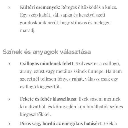
Kültéri események
: Réteges öltözködés a kulcs.
Egy szép kabát, sál, sapka és kesztyű szett
gondoskodik arról, hogy stílusos és melegen
maradj.
Színek és anyagok választása
Csillogás mindenek felett
: Szilveszter a csillogó,
arany, ezüst vagy metálos színek ünnepe. Ha nem
szeretnél teljesen fényes ruhát, válassz csak egy
csillogó kiegészítőt.
Fekete és fehér klasszikusa
: Ezek sosem mennek
ki a divatból, és könnyedén kombinálhatók színes
kiegészítőkkel.
Piros vagy bordó az energikus hatásért
: Ezek a