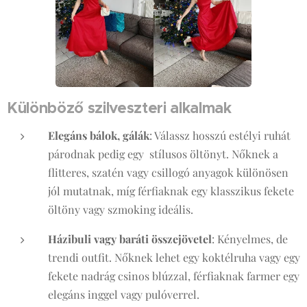
Különböző szilveszteri alkalmak
Elegáns bálok, gálák
: Válassz hosszú estélyi ruhát
párodnak pedig egy stílusos öltönyt. Nőknek a
flitteres, szatén vagy csillogó anyagok különösen
jól mutatnak, míg férfiaknak egy klasszikus fekete
öltöny vagy szmoking ideális.
Házibuli vagy baráti összejövetel
: Kényelmes, de
trendi outfit. Nőknek lehet egy koktélruha vagy egy
fekete nadrág csinos blúzzal, férfiaknak farmer egy
elegáns inggel vagy pulóverrel.