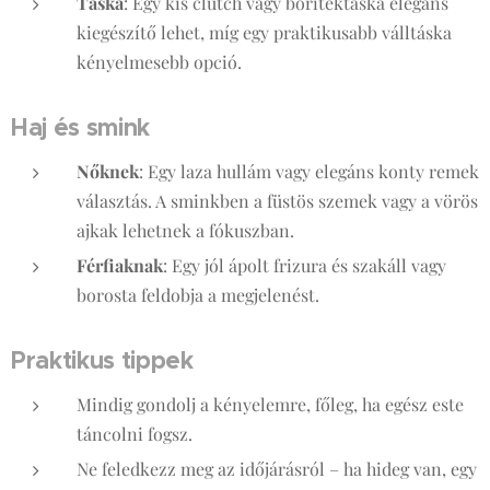
Táska
: Egy kis clutch vagy borítéktáska elegáns
kiegészítő lehet, míg egy praktikusabb válltáska
kényelmesebb opció.
Haj és smink
Nőknek
: Egy laza hullám vagy elegáns konty remek
választás. A sminkben a füstös szemek vagy a vörös
ajkak lehetnek a fókuszban.
Férfiaknak
: Egy jól ápolt frizura és szakáll vagy
borosta feldobja a megjelenést.
Praktikus tippek
Mindig gondolj a kényelemre, főleg, ha egész este
táncolni fogsz.
Ne feledkezz meg az időjárásról – ha hideg van, egy