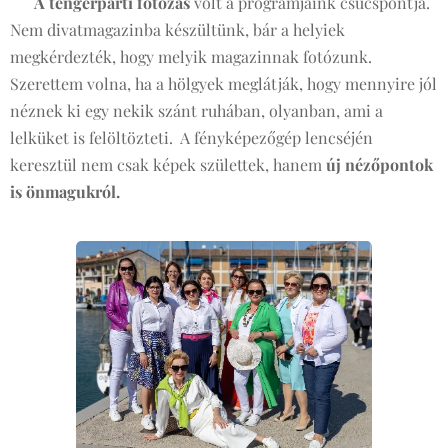
🎯
A tengerparti fotózás
volt a programjaink csúcspontja.
Nem divatmagazinba készültünk, bár a helyiek
megkérdezték, hogy melyik magazinnak fotózunk.
Szerettem volna, ha a hölgyek meglátják, hogy mennyire jól
néznek ki egy nekik szánt ruhában, olyanban, ami a
lelküket is felöltözteti. A fényképezőgép lencséjén
keresztül nem csak képek születtek, hanem
új nézőpontok
is önmagukról.