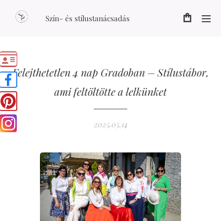
Szín- és stílustanácsadás
Felejthetetlen 4 nap Gradoban – Stílustábor,
ami feltöltötte a lelkünket
2025.05.14