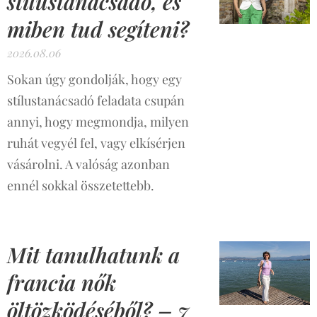
stílustanácsadó, és
miben tud segíteni?
2026.08.06
Sokan úgy gondolják, hogy egy
stílustanácsadó feladata csupán
annyi, hogy megmondja, milyen
ruhát vegyél fel, vagy elkísérjen
vásárolni. A valóság azonban
ennél sokkal összetettebb.
Mit tanulhatunk a
francia nők
öltözködéséből? – 7