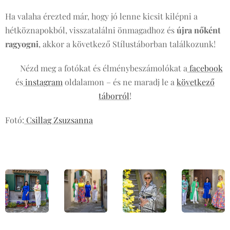
Ha valaha érezted már, hogy jó lenne kicsit kilépni a
hétköznapokból, visszatalálni önmagadhoz és
újra nőként
ragyogni
, akkor a következő Stílustáborban találkozunk!
📸 Nézd meg a fotókat és élménybeszámolókat a
facebook
és
instagram
oldalamon – és ne maradj le a
következő
táborról
!
Fotó:
Csillag Zsuzsanna