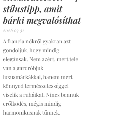
stílustipp, amit
bárki megvalósíthat
2026.07.31
A francia nőkről gyakran azt
gondoljuk, hogy mindig
elegánsak. Nem azért, mert tele
van a gardróbjuk
luxusmárkákkal, hanem mert
könnyed természetességgel
viselik a ruháikat. Nincs bennük
erőlködés, mégis mindig
harmonikusnak tűnnek.