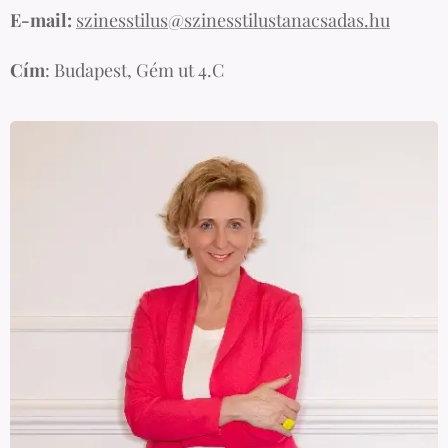
E-mail:
szinesstilus@szinesstilustanacsadas.hu
Cím
: Budapest, Gém ut 4.C