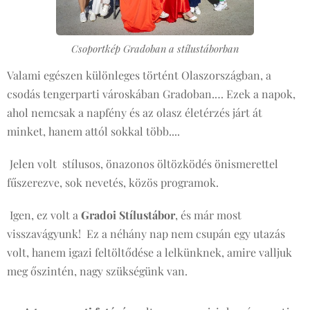
Csoportkép Gradoban a stílustáborban
Valami egészen különleges történt Olaszországban, a
csodás tengerparti városkában Gradoban.… Ezek a napok,
ahol nemcsak a napfény és az olasz életérzés járt át
minket, hanem attól sokkal több....
Jelen volt stílusos, önazonos öltözködés önismerettel
fűszerezve, sok nevetés, közös programok.
Igen, ez volt a
Gradoi Stílustábor
, és már most
visszavágyunk! Ez a néhány nap nem csupán egy utazás
volt, hanem igazi feltöltődése a lelkünknek, amire valljuk
meg őszintén, nagy szükségünk van.