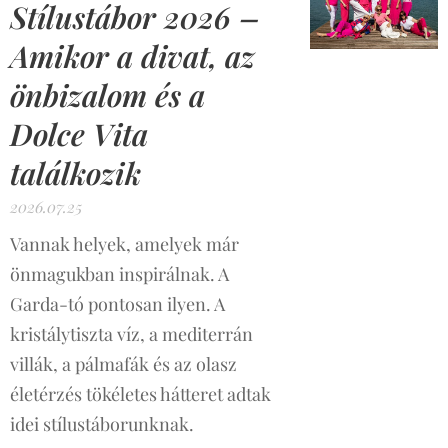
Stílustábor 2026 –
Amikor a divat, az
önbizalom és a
Dolce Vita
találkozik
2026.07.25
Vannak helyek, amelyek már
önmagukban inspirálnak. A
Garda-tó pontosan ilyen. A
kristálytiszta víz, a mediterrán
villák, a pálmafák és az olasz
életérzés tökéletes hátteret adtak
idei stílustáborunknak.