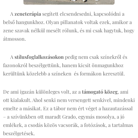
🎶 A
zeneterápia
segített elcsendesedni, kapcsolódni a
belső hangunkhoz. Olyan pillanatok voltak ezek, amikor a
zene szavak nélkül mesélt rólunk, és mi csak hagytuk, hogy
átmosson.
👗 A
stílusfoglalkozásokon
pedig nem csak színekről és
fazonokról beszélgettünk, hanem kicsit önmagunkhoz
kerültünk közelebb a színeken és formákon keresztül.
De ami igazán különleges volt, az a
támogató közeg
, ami
ott kialakult. Ahol senki nem versengett senkivel, mindenki
emelte a másikat. Ez a tábor nem ért véget a hazautazással
– a szívünkben ott maradt Grado, egymás mosolya, a jó
emlékek, a csodás közös vacsorák, a fotózások, a tartalmas
beszélgetések.