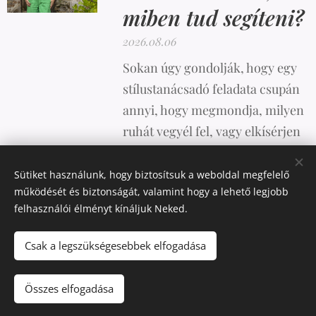
miben tud segíteni?
2026.08.06
Sokan úgy gondolják, hogy egy
stílustanácsadó feladata csupán
annyi, hogy megmondja, milyen
ruhát vegyél fel, vagy elkísérjen
vásárolni. A valóság azonban
ennél sokkal összetettebb.
Sütiket használunk, hogy biztosítsuk a weboldal megfelelő
működését és biztonságát, valamint hogy a lehető legjobb
felhasználói élményt kínáljuk Neked.
Csak a legszükségesebbek elfogadása
Az oldalt a
Webnode
működteti
Sütik
Pénznem
Összes elfogadása
USD $
HUF Ft