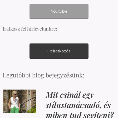
Youtube
Iratkozz fel hírlevelünkre:
Feliratkozás
Legutóbbi blog bejegyzésünk:
Mit csinál egy
stílustanácsadó, és
miben tud segíteni?