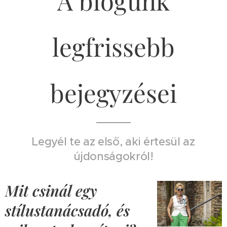
A blogunk
legfrissebb
bejegyzései
Legyél te az első, aki értesül az
újdonságokról!
Mit csinál egy
stílustanácsadó, és