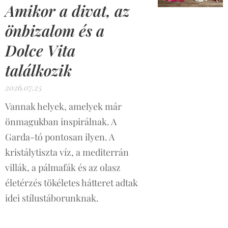
Amikor a divat, az
önbizalom és a
Dolce Vita
találkozik
2026.07.25
Vannak helyek, amelyek már
önmagukban inspirálnak. A
Garda-tó pontosan ilyen. A
kristálytiszta víz, a mediterrán
villák, a pálmafák és az olasz
életérzés tökéletes hátteret adtak
idei stílustáborunknak.