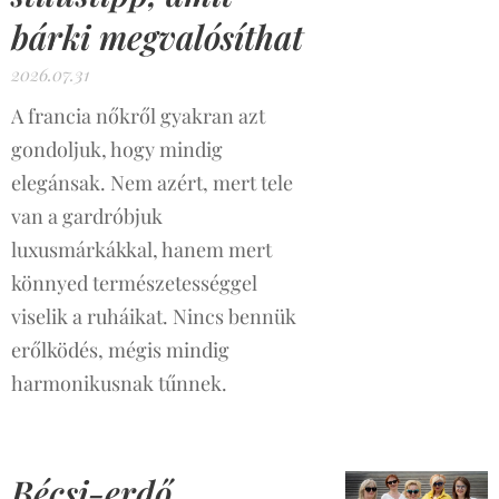
bárki megvalósíthat
2026.07.31
A francia nőkről gyakran azt
gondoljuk, hogy mindig
elegánsak. Nem azért, mert tele
van a gardróbjuk
luxusmárkákkal, hanem mert
könnyed természetességgel
viselik a ruháikat. Nincs bennük
erőlködés, mégis mindig
harmonikusnak tűnnek.
Bécsi-erdő