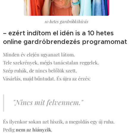
10 hetes gardróbkihívás
– ezért indítom el idén is a 10 hetes
online gardróbrendezés programomat
Minden év elején ugyanazt látom.
Tele szekrények, mégis tanácstalan reggelek.
Szép ruhák, de nincs belőlük szett.
Vásárlás, majd bűntudat. És újra az érzés:
"Nincs mit felvennem."
És ilyenkor sokan azt hiszik, a megoldás egy új ruha.
Pedig
nem az hiányzik
.