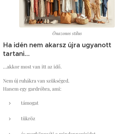
Önazonos stílus
Ha idén nem akarsz újra ugyanott
tartani…
…akkor most van itt az idő.
Nem új ruhákra van szükséged.
Hanem egy gardróbra, ami:
támogat
tükröz
és megkönnyíti a mindennapjaidat