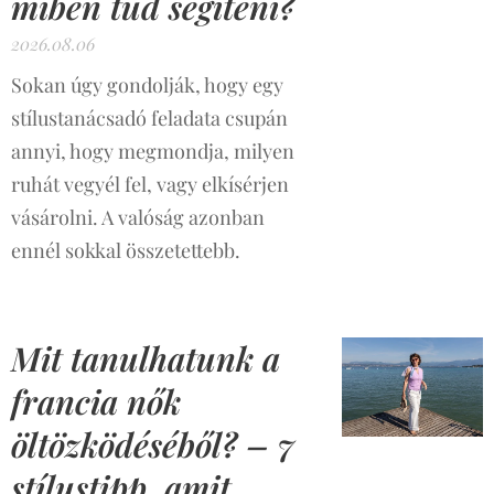
miben tud segíteni?
2026.08.06
Sokan úgy gondolják, hogy egy
stílustanácsadó feladata csupán
annyi, hogy megmondja, milyen
ruhát vegyél fel, vagy elkísérjen
vásárolni. A valóság azonban
ennél sokkal összetettebb.
Mit tanulhatunk a
francia nők
öltözködéséből? – 7
stílustipp, amit