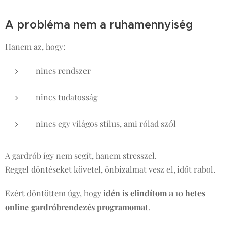
A probléma nem a ruhamennyiség
Hanem az, hogy:
nincs rendszer
nincs tudatosság
nincs egy világos stílus, ami rólad szól
A gardrób így nem segít, hanem stresszel.
Reggel döntéseket követel, önbizalmat vesz el, időt rabol.
Ezért döntöttem úgy, hogy
idén is elindítom a 10 hetes
online gardróbrendezés programomat
.