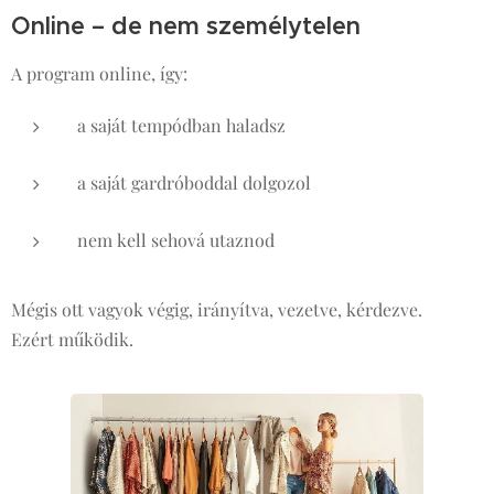
Online – de nem személytelen
A program online, így:
a saját tempódban haladsz
a saját gardróboddal dolgozol
nem kell sehová utaznod
Mégis ott vagyok végig, irányítva, vezetve, kérdezve.
Ezért működik.