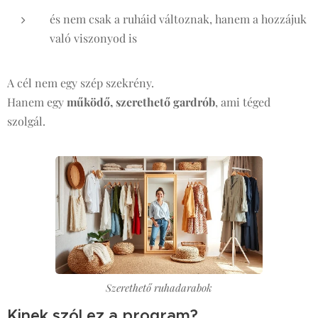
és nem csak a ruháid változnak, hanem a hozzájuk
való viszonyod is
A cél nem egy szép szekrény.
Hanem egy
működő, szerethető gardrób
, ami téged
szolgál.
Szerethető ruhadarabok
Kinek szól ez a program?