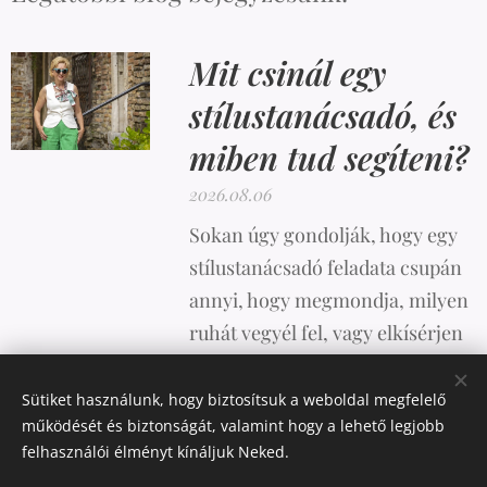
Mit csinál egy
stílustanácsadó, és
miben tud segíteni?
2026.08.06
Sokan úgy gondolják, hogy egy
stílustanácsadó feladata csupán
annyi, hogy megmondja, milyen
ruhát vegyél fel, vagy elkísérjen
vásárolni. A valóság azonban
ennél sokkal összetettebb.
Sütiket használunk, hogy biztosítsuk a weboldal megfelelő
működését és biztonságát, valamint hogy a lehető legjobb
felhasználói élményt kínáljuk Neked.