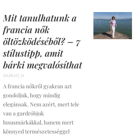
Mit tanulhatunk a
francia nők
öltözködéséből? – 7
stílustipp, amit
bárki megvalósíthat
2026.07.31
A francia nőkről gyakran azt
gondoljuk, hogy mindig
elegánsak. Nem azért, mert tele
van a gardróbjuk
luxusmárkákkal, hanem mert
könnyed természetességgel