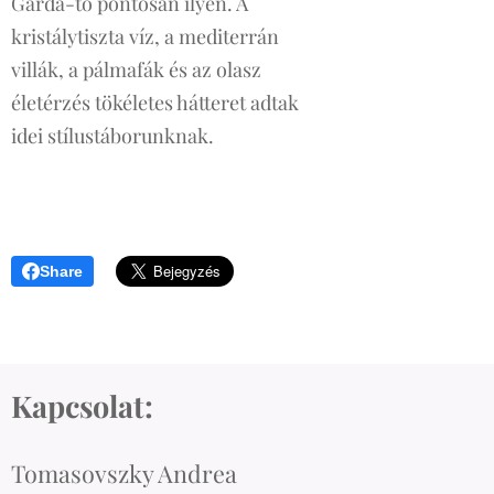
Garda-tó pontosan ilyen. A
kristálytiszta víz, a mediterrán
villák, a pálmafák és az olasz
életérzés tökéletes hátteret adtak
idei stílustáborunknak.
Share
Kapcsolat:
Tomasovszky Andrea