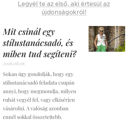
Legyél te az első, aki értesül az
újdonságokról!
Mit csinál egy
stílustanácsadó, és
miben tud segíteni?
2026.08.06
Sokan úgy gondolják, hogy egy
stílustanácsadó feladata csupán
annyi, hogy megmondja, milyen
ruhát vegyél fel, vagy elkísérjen
vásárolni. A valóság azonban
ennél sokkal összetettebb.