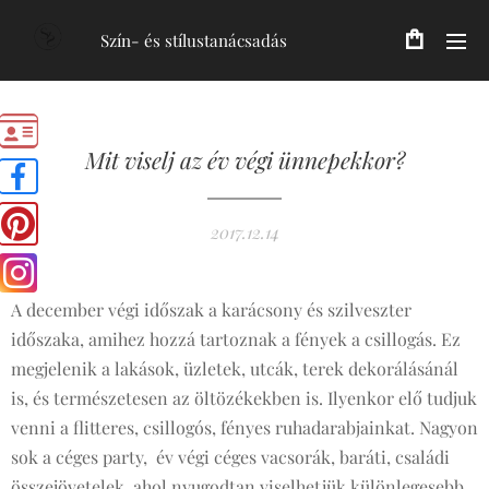
Szín- és stílustanácsadás
Mit viselj az év végi ünnepekkor?
2017.12.14
A december végi időszak a karácsony és szilveszter
időszaka, amihez hozzá tartoznak a fények a csillogás. Ez
megjelenik a lakások, üzletek, utcák, terek dekorálásánál
is, és természetesen az öltözékekben is. Ilyenkor elő tudjuk
venni a flitteres, csillogós, fényes ruhadarabjainkat. Nagyon
sok a céges party, év végi céges vacsorák, baráti, családi
összejövetelek, ahol nyugodtan viselhetjük különlegesebb