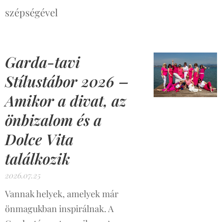
szépségével
Garda-tavi
Stílustábor 2026 –
Amikor a divat, az
önbizalom és a
Dolce Vita
találkozik
2026.07.25
Vannak helyek, amelyek már
önmagukban inspirálnak. A