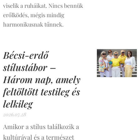
viselik a ruháikat. Nincs bennük
erőlködés, mégis mindig
harmonikusnak tűnnek.
Bécsi-erdő
stílustábor –
Három nap, amely
feltöltött testileg és
lelkileg
2026.07.28
Amikor a stílus találkozik a
kultúrával és a természet