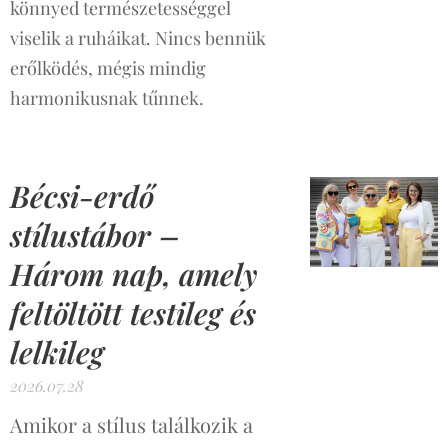
könnyed természetességgel
viselik a ruháikat. Nincs bennük
erőlködés, mégis mindig
harmonikusnak tűnnek.
Bécsi-erdő
stílustábor –
Három nap, amely
feltöltött testileg és
lelkileg
2026.07.28
Amikor a stílus találkozik a