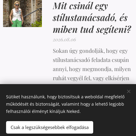
Mit csinál egy
stílustanácsadó, és
miben tud segíteni?
2026.08.06
Sokan úgy gondolják, hogy egy
stílustanácsadó feladata csupán
annyi, hogy megmondja, milyen
ruhát vegyél fel, vagy elkísérjen
vásárolni. A valóság azonban
ennél sokkal összetettebb.
Sütiket használunk, hogy biztosítsuk a weboldal megfelelő
működését és biztonságát, valamint hogy a lehető legjobb
felhasználói élményt kínáljuk Neked.
Csak a legszükségesebbek elfogadása
Az oldalt a
Webnode
működteti
Sütik