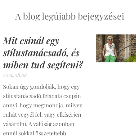
A blog legújabb bejegyzései
Mit csinál egy
stílustanácsadó, és
miben tud segíteni?
2026.08.06
Sokan úgy gondolják, hogy egy
stílustanácsadó feladata csupán
annyi, hogy megmondja, milyen
ruhát vegyél fel, vagy elkísérjen
vásárolni. A valóság azonban
ennél sokkal összetettebb.