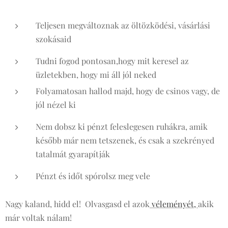
Teljesen megváltoznak az öltözködési, vásárlási
szokásaid
Tudni fogod pontosan,hogy mit keresel az
üzletekben, hogy mi áll jól neked
Folyamatosan hallod majd, hogy de csinos vagy, de
jól nézel ki
Nem dobsz ki pénzt feleslegesen ruhákra, amik
később már nem tetszenek, és csak a szekrényed
tatalmát gyarapítják
Pénzt és időt spórolsz meg vele
Nagy kaland, hidd el! Olvasgasd el azok
véleményét,
akik
már voltak nálam!