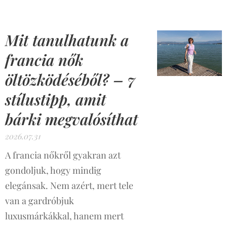
Mit tanulhatunk a
francia nők
öltözködéséből? – 7
stílustipp, amit
bárki megvalósíthat
2026.07.31
A francia nőkről gyakran azt
gondoljuk, hogy mindig
elegánsak. Nem azért, mert tele
van a gardróbjuk
luxusmárkákkal, hanem mert