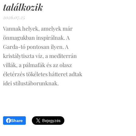
találkozik
2026.07.25
Vannak helyek, amelyek már
önmagukban inspirálnak. A
Garda-tó pontosan ilyen. A
kristálytiszta víz, a mediterrán
villák, a pálmafák és az olasz
életérzés tökéletes hátteret adtak
idei stílustáborunknak.
Share