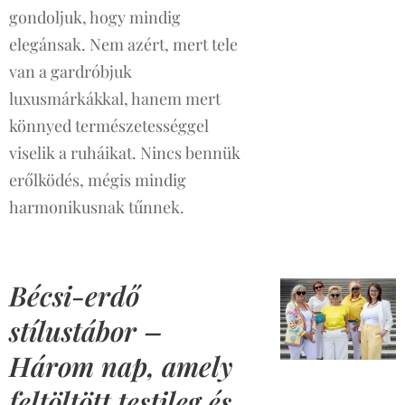
gondoljuk, hogy mindig
elegánsak. Nem azért, mert tele
van a gardróbjuk
luxusmárkákkal, hanem mert
könnyed természetességgel
viselik a ruháikat. Nincs bennük
erőlködés, mégis mindig
harmonikusnak tűnnek.
Bécsi-erdő
stílustábor –
Három nap, amely
feltöltött testileg és