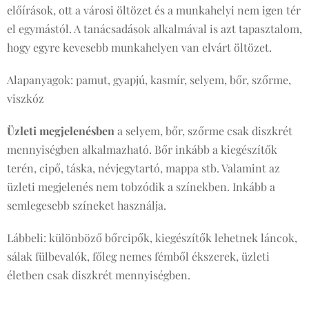
előírások, ott a városi öltözet és a munkahelyi nem igen tér
el egymástól. A tanácsadások alkalmával is azt tapasztalom,
hogy egyre kevesebb munkahelyen van elvárt öltözet.
Alapanyagok: pamut, gyapjú, kasmír, selyem, bőr, szőrme,
viszkóz
Üzleti megjelenésben
a selyem, bőr, szőrme csak diszkrét
mennyiségben alkalmazható. Bőr inkább a kiegészítők
terén, cipő, táska, névjegytartó, mappa stb. Valamint az
üzleti megjelenés nem tobzódik a színekben. Inkább a
semlegesebb színeket használja.
Lábbeli: különböző bőrcipők, kiegészítők lehetnek láncok,
sálak fülbevalók, főleg nemes fémből ékszerek, üzleti
életben csak diszkrét mennyiségben.