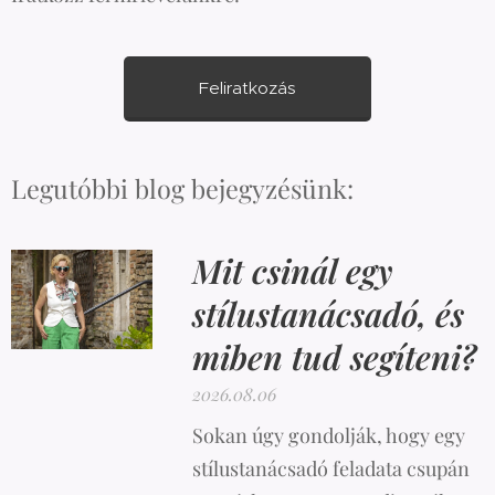
Feliratkozás
Legutóbbi blog bejegyzésünk:
Mit csinál egy
stílustanácsadó, és
miben tud segíteni?
2026.08.06
Sokan úgy gondolják, hogy egy
stílustanácsadó feladata csupán