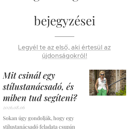
bejegyzései
Legyél te az első, aki értesül az
újdonságokról!
Mit csinál egy
stílustanácsadó, és
miben tud segíteni?
2026.08.06
Sokan úgy gondolják, hogy egy
stílustanácsadó feladata csupán