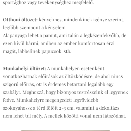
sportághoz vagy tevékenységhez megfelelő.
Otthoni öltözet:
kényelmes, mindenkinek igénye szerint,
legfőbb szempont a kényelem.
Alapanyaga lehet a pamut, ami talán a legkézenfekvőbb, de
ezen kívül bármi, amiben az ember komfortosan érzi
magát, lábbelinek papucsok, stb.
Munkahelyi öltözet:
A munkahelyen esetenként
vonatkozhatnak előírások az öltözködésre, de ahol nincs
szigorú előírás, ott is érdemes betartani legalább egy
szabályt. Méghozzá, hogy bizonyos testrészeink el legyenek
fedve. Munkahelyre megengedett legrövidebb
szoknyahossz a térd fölött 2-3 cm, valamint a dekoltázs
nem lehet túl mély. A mellek közötti vonal nem látszódhat.