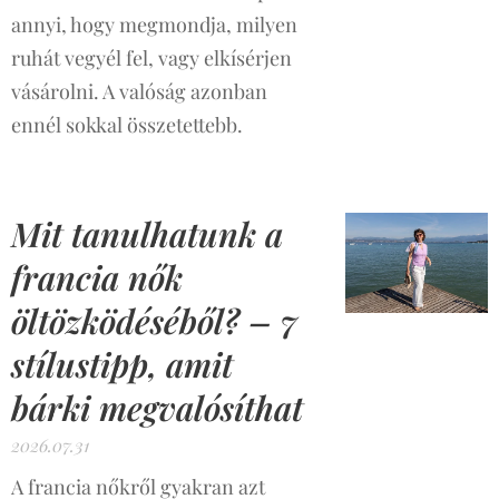
annyi, hogy megmondja, milyen
ruhát vegyél fel, vagy elkísérjen
vásárolni. A valóság azonban
ennél sokkal összetettebb.
Mit tanulhatunk a
francia nők
öltözködéséből? – 7
stílustipp, amit
bárki megvalósíthat
2026.07.31
A francia nőkről gyakran azt