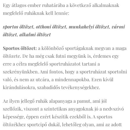
Egy átlagos ember ruhatárába a következő alkalmaknak
megfelelő ruháknak kell lennie:
sportos öltözet, otthoni öltözet, munkahelyi öltözet, városi
öltözet, alkalmi öltözet
Sportos öltözet:
a kölönböző sportágaknak megvan a maga
öltözete. De ha még csak futni megyünk is, érdemes egy
erre a célra megfelelő sportruházatot tartani a
szekrényünkben. Ami fontos, hogy a sportruházat sportolni
való, és nem az utcára, a mindennapokba. Ezen kívül
kirándulásokra, szabadidős tevékenységekhez.
Az ilyen jellegő ruhák alapanyaga a pamut, ami jól
szellőzik, viszont a szintetikus anyagoknak jó a nedvszívó
képessége, éppen ezért készítik ezekből is. A sportos
öltözékhez sportcipő dukál, lehetőleg olyan, ami az adott