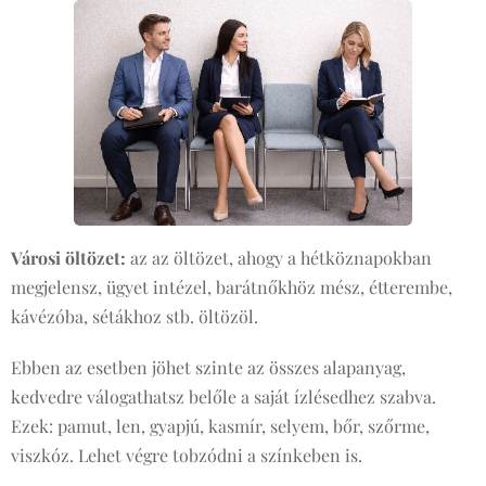
Városi öltözet:
az az öltözet, ahogy a hétköznapokban
megjelensz, ügyet intézel, barátnőkhöz mész, étterembe,
kávézóba, sétákhoz stb. öltözöl.
Ebben az esetben jöhet szinte az összes alapanyag,
kedvedre válogathatsz belőle a saját ízlésedhez szabva.
Ezek: pamut, len, gyapjú, kasmír, selyem, bőr, szőrme,
viszkóz. Lehet végre tobzódni a színkeben is.