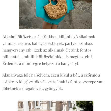
Alkalmi öltözet:
az életünkben különböző alkalmak
vannak, esküvő, ballagás, estélyek, partyk, színház,
hangverseny stb. Ezek az alkalmak életünk fontos
pillanatai, amit illik öltözékünkkel is megtisztelni.
Érdemes a minőségre helyezni a hangsúlyt.
Alapanyaga főleg a selyem, ezen kívül a bőr, a szőrme a
csipke. A kiegészítők választásának is fontos szerepe van.
Jöhetnek a drágakövek, gyöngyök.