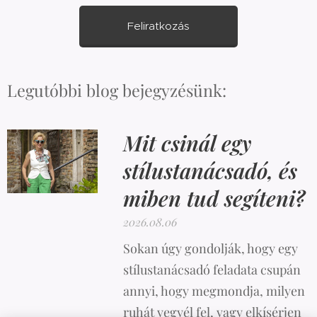
Feliratkozás
Legutóbbi blog bejegyzésünk:
Mit csinál egy
stílustanácsadó, és
miben tud segíteni?
2026.08.06
Sokan úgy gondolják, hogy egy
stílustanácsadó feladata csupán
annyi, hogy megmondja, milyen
ruhát vegyél fel, vagy elkísérjen