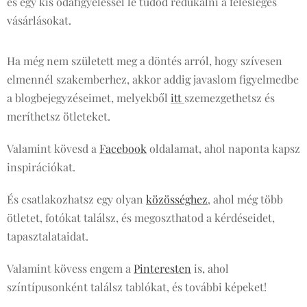
és egy kis odafigyeléssel le tudod redukálni a felesleges
vásárlásokat.
Ha még nem született meg a döntés arról, hogy szívesen
elmennél szakemberhez, akkor addig javaslom figyelmedbe
a blogbejegyzéseimet, melyekből
itt
szemezgethetsz és
meríthetsz ötleteket.
Valamint kövesd a
Facebook
oldalamat, ahol naponta kapsz
inspirációkat.
És csatlakozhatsz egy olyan
közösséghez
, ahol még több
ötletet, fotókat találsz, és megoszthatod a kérdéseidet,
tapasztalataidat.
Valamint kövess engem a
Pinteresten
is, ahol
színtípusonként találsz tablókat, és további képeket!