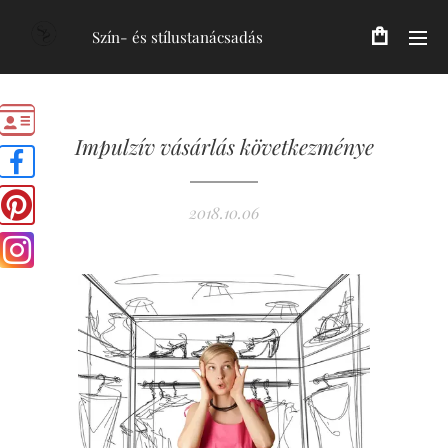
Szín- és stílustanácsadás
Impulzív vásárlás következménye
2018.10.06