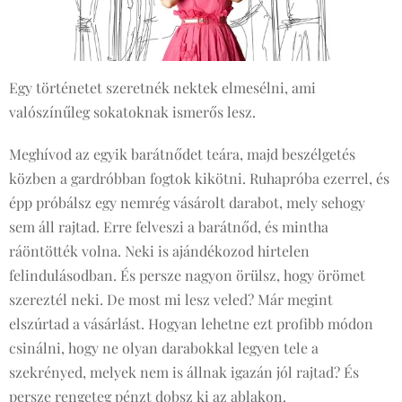
Egy történetet szeretnék nektek elmesélni, ami
valószínűleg sokatoknak ismerős lesz.
Meghívod az egyik barátnődet teára, majd beszélgetés
közben a gardróbban fogtok kikötni. Ruhapróba ezerrel, és
épp próbálsz egy nemrég vásárolt darabot, mely sehogy
sem áll rajtad. Erre felveszi a barátnőd, és mintha
ráöntötték volna. Neki is ajándékozod hirtelen
felindulásodban. És persze nagyon örülsz, hogy örömet
szereztél neki. De most mi lesz veled? Már megint
elszúrtad a vásárlást. Hogyan lehetne ezt profibb módon
csinálni, hogy ne olyan darabokkal legyen tele a
szekrényed, melyek nem is állnak igazán jól rajtad? És
persze rengeteg pénzt dobsz ki az ablakon.