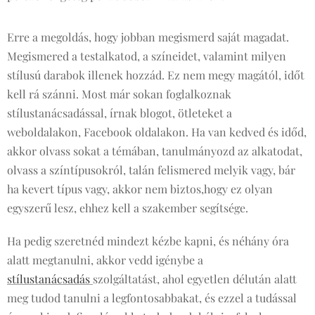
Erre a megoldás, hogy jobban megismerd saját magadat.
Megismered a testalkatod, a színeidet, valamint milyen
stílusú darabok illenek hozzád. Ez nem megy magától, időt
kell rá szánni. Most már sokan foglalkoznak
stílustanácsadással, írnak blogot, ötleteket a
weboldalakon, Facebook oldalakon. Ha van kedved és időd,
akkor olvass sokat a témában, tanulmányozd az alkatodat,
olvass a színtípusokról, talán felismered melyik vagy, bár
ha kevert típus vagy, akkor nem biztos,hogy ez olyan
egyszerű lesz, ehhez kell a szakember segítsége.
Ha pedig szeretnéd mindezt kézbe kapni, és néhány óra
alatt megtanulni, akkor vedd igénybe a
stílustanácsadás
szolgáltatást, ahol egyetlen délután alatt
meg tudod tanulni a legfontosabbakat, és ezzel a tudással