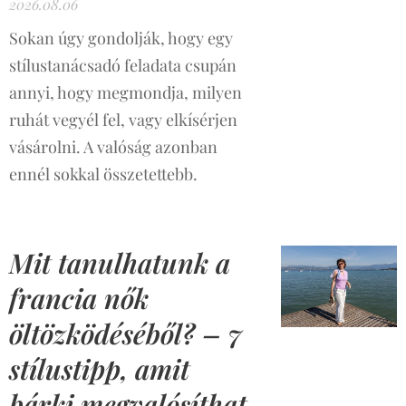
2026.08.06
Sokan úgy gondolják, hogy egy
stílustanácsadó feladata csupán
annyi, hogy megmondja, milyen
ruhát vegyél fel, vagy elkísérjen
vásárolni. A valóság azonban
ennél sokkal összetettebb.
Mit tanulhatunk a
francia nők
öltözködéséből? – 7
stílustipp, amit
bárki megvalósíthat