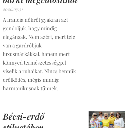
2026.07.31
A francia nőkről gyakran azt
gondoljuk, hogy mindig
elegánsak. Nem azért, mert tele
van a gardróbjuk
luxusmárkákkal, hanem mert
könnyed természetességgel
viselik a ruháikat. Nincs bennük
erőlködés, mégis mindig
harmonikusnak tűnnek.
Bécsi-erdő
stílustábor –