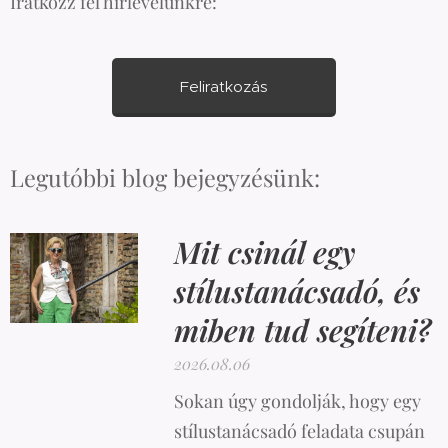
Iratkozz fel hírlevelünkre:
Feliratkozás
Legutóbbi blog bejegyzésünk:
Mit csinál egy
stílustanácsadó, és
miben tud segíteni?
2026.08.06
Sokan úgy gondolják, hogy egy
stílustanácsadó feladata csupán