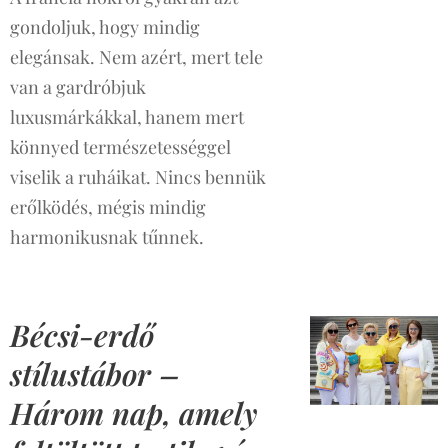
gondoljuk, hogy mindig
elegánsak. Nem azért, mert tele
van a gardróbjuk
luxusmárkákkal, hanem mert
könnyed természetességgel
viselik a ruháikat. Nincs bennük
erőlködés, mégis mindig
harmonikusnak tűnnek.
Bécsi-erdő
stílustábor –
Három nap, amely