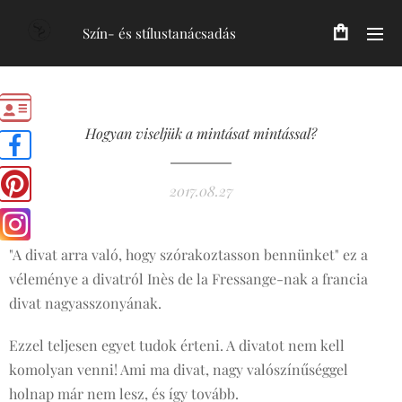
Szín- és stílustanácsadás
Hogyan viseljük a mintásat mintással?
2017.08.27
"A divat arra való, hogy szórakoztasson bennünket" ez a
véleménye a divatról Inès de la Fressange-nak a francia
divat nagyasszonyának.
Ezzel teljesen egyet tudok érteni. A divatot nem kell
komolyan venni! Ami ma divat, nagy valószínűséggel
holnap már nem lesz, és így tovább.