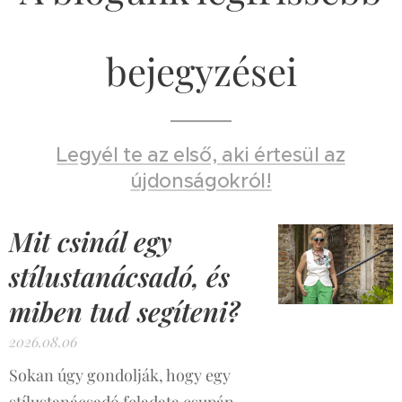
bejegyzései
Legyél te az első, aki értesül az
újdonságokról!
Mit csinál egy
stílustanácsadó, és
miben tud segíteni?
2026.08.06
Sokan úgy gondolják, hogy egy
stílustanácsadó feladata csupán