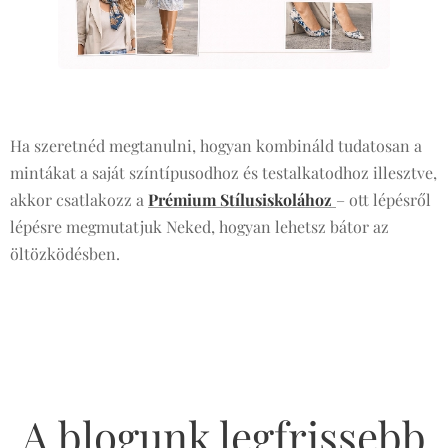
Ha szeretnéd megtanulni, hogyan kombináld tudatosan a
mintákat a saját színtípusodhoz és testalkatodhoz illesztve,
akkor csatlakozz a
Prémium Stílusiskolához
– ott lépésről
lépésre megmutatjuk Neked, hogyan lehetsz bátor az
öltözködésben. 💛✨
A blogunk legfrissebb