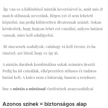
Így van ez a különböző minták keverésével is, amit mix &
match stílusnak nevezünk. Régen ezt el sem lehetett
képzelni, ma pedig kifejezetten divatosnak számít. Sokan
kérdezitek, hogy hogyan lehet ezt csinálni, milyen határai
vannak, mire kell odafigyelni.
Itt sincsenek szabályok, valahogy rá kell érezni, és ha
ránézel, azt látod, hogy ez így jó.
A mintás darabok kombinálása sokak számára ijesztő 😊
Pedig ha jól csináljuk, elképesztően stílusos és tudatos
hatást kelt. A kulcs nem a bátorság, hanem a rendszer.
Íme a
mintás a mintással
viselésének aranyszabályai 👇
Azonos színek = biztonságos alap