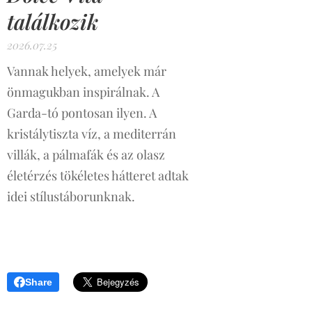
találkozik
2026.07.25
Vannak helyek, amelyek már
önmagukban inspirálnak. A
Garda-tó pontosan ilyen. A
kristálytiszta víz, a mediterrán
villák, a pálmafák és az olasz
életérzés tökéletes hátteret adtak
idei stílustáborunknak.
Share