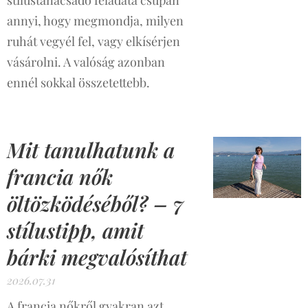
annyi, hogy megmondja, milyen
ruhát vegyél fel, vagy elkísérjen
vásárolni. A valóság azonban
ennél sokkal összetettebb.
Mit tanulhatunk a
francia nők
öltözködéséből? – 7
stílustipp, amit
bárki megvalósíthat
2026.07.31
A francia nőkről gyakran azt