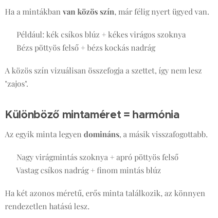
Ha a mintákban
van közös szín
, már félig nyert ügyed van.
✔ Például: kék csíkos blúz + kékes virágos szoknya
✔ Bézs pöttyös felső + bézs kockás nadrág
A közös szín vizuálisan összefogja a szettet, így nem lesz
"zajos".
Különböző mintaméret = harmónia
Az egyik minta legyen
domináns
, a másik visszafogottabb.
✔ Nagy virágmintás szoknya + apró pöttyös felső
✔ Vastag csíkos nadrág + finom mintás blúz
Ha két azonos méretű, erős minta találkozik, az könnyen
rendezetlen hatású lesz.