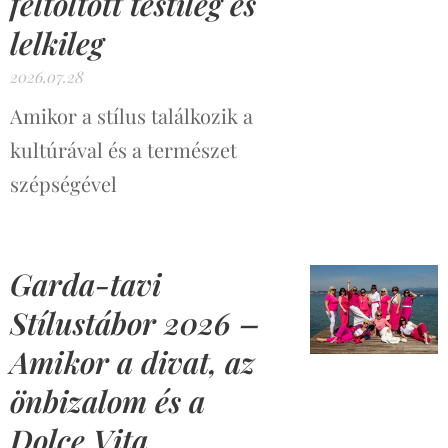
feltöltött testileg és
lelkileg
2026.07.28
Amikor a stílus találkozik a
kultúrával és a természet
szépségével
Garda-tavi
Stílustábor 2026 –
Amikor a divat, az
önbizalom és a
Dolce Vita