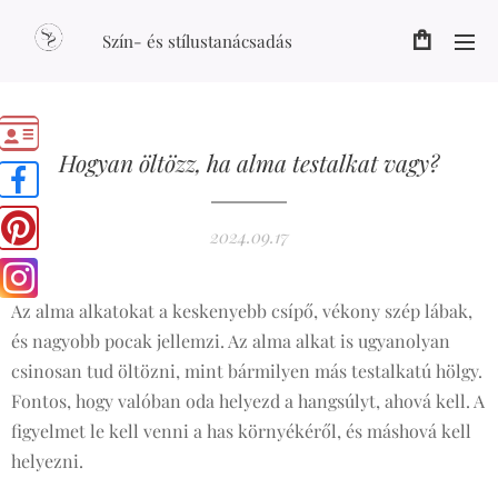
Szín- és stílustanácsadás
Hogyan öltözz, ha alma testalkat vagy?
2024.09.17
Az alma alkatokat a keskenyebb csípő, vékony szép lábak,
és nagyobb pocak jellemzi. Az alma alkat is ugyanolyan
csinosan tud öltözni, mint bármilyen más testalkatú hölgy.
Fontos, hogy valóban oda helyezd a hangsúlyt, ahová kell. A
figyelmet le kell venni a has környékéről, és máshová kell
helyezni.