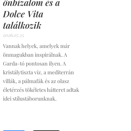
önbizalom és a
Dolce Vita
találkozik
2026.07.25
Vannak helyek, amelyek már
önmagukban inspirálnak. A
Garda-tó pontosan ilyen. A
kristálytiszta víz, a mediterrán
villák, a pálmafák és az olasz
életérzés tökéletes hátteret adtak
idei stílustáborunknak.