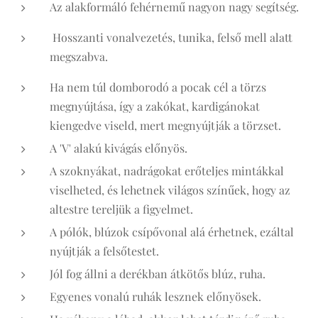
Az alakformáló fehérnemű nagyon nagy segítség.
Hosszanti vonalvezetés, tunika, felső mell alatt
megszabva.
Ha nem túl domborodó a pocak cél a törzs
megnyújtása, így a zakókat, kardigánokat
kiengedve viseld, mert megnyújtják a törzset.
A 'V' alakú kivágás előnyös.
A szoknyákat, nadrágokat erőteljes mintákkal
viselheted, és lehetnek világos színűek, hogy az
altestre tereljük a figyelmet.
A pólók, blúzok csípővonal alá érhetnek, ezáltal
nyújtják a felsőtestet.
Jól fog állni a derékban átkötős blúz, ruha.
Egyenes vonalú ruhák lesznek előnyösek.