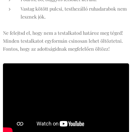
Vastag kötött pulcsi, testhezálló ruhadarabok nem
lesznek jók.
Ne felejtsd el, hogy nem a testalkatod határoz meg téged!
Minden testalkatot egyformán csinosan lehet öltöztetni.
Fontos, hogy az adottságidnak megfelelően öltözz!