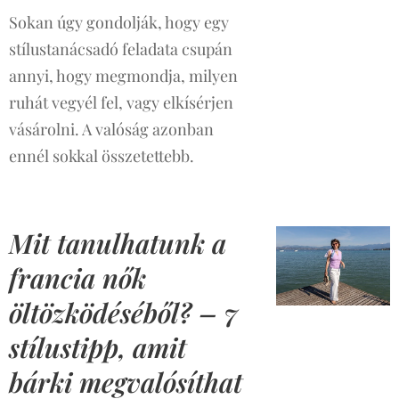
Sokan úgy gondolják, hogy egy
stílustanácsadó feladata csupán
annyi, hogy megmondja, milyen
ruhát vegyél fel, vagy elkísérjen
vásárolni. A valóság azonban
ennél sokkal összetettebb.
Mit tanulhatunk a
francia nők
öltözködéséből? – 7
stílustipp, amit
bárki megvalósíthat