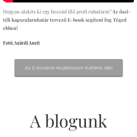
Hogyan alakíts ki egy hozzád illő profi ruhatárat?
Az őszi-
téli kapszularuhatár tervező E-book segíteni fog Téged
ebben!
Fotó: Agárdi Anett
Az E-bookról részletesen! Kattints ide!
A blogunk