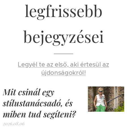
legfrissebb
bejegyzései
Legyél te az első, aki értesül az
újdonságokról!
Mit csinál egy
stílustanácsadó, és
miben tud segíteni?
2026.08.06