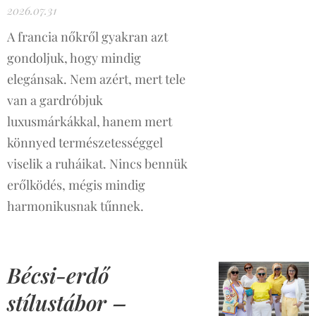
2026.07.31
A francia nőkről gyakran azt
gondoljuk, hogy mindig
elegánsak. Nem azért, mert tele
van a gardróbjuk
luxusmárkákkal, hanem mert
könnyed természetességgel
viselik a ruháikat. Nincs bennük
erőlködés, mégis mindig
harmonikusnak tűnnek.
Bécsi-erdő
stílustábor –