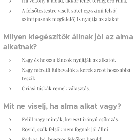
Ha vékony a lábad, akkor lehet térdig érő ruha.
A felsőtestestre viselt sötét egyszínű felső(
színtípusnak megfelelő) is nyújtja az alakot
Milyen kiegészítők állnak jól az alma
alkatnak?
Nagy és hosszú láncok nyújtják az alkatot.
Nagy méretű fülbevalók a kerek arcot hosszabbá
teszik.
Óriási táskák remek választás.
Mit ne viselj, ha alma alkat vagy?
Felül nagy minták, kereszt irányú csíkozás.
Rövid, szűk felsők nem fognak jól állni.
Fodros, bő, buggyos felsőket kerüld!