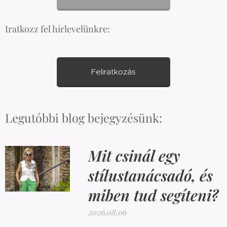
Iratkozz fel hírlevelünkre:
Feliratkozás
Legutóbbi blog bejegyzésünk:
Mit csinál egy
stílustanácsadó, és
miben tud segíteni?
2026.08.06