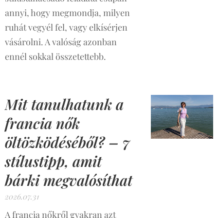
annyi, hogy megmondja, milyen
ruhát vegyél fel, vagy elkísérjen
vásárolni. A valóság azonban
ennél sokkal összetettebb.
Mit tanulhatunk a
francia nők
öltözködéséből? – 7
stílustipp, amit
bárki megvalósíthat
2026.07.31
A francia nőkről gyakran azt