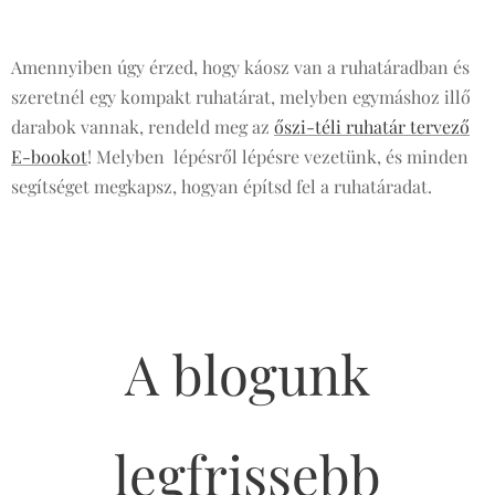
Amennyiben úgy érzed, hogy káosz van a ruhatáradban és
szeretnél egy kompakt ruhatárat, melyben egymáshoz illő
darabok vannak, rendeld meg az
őszi-téli ruhatár tervező
E-bookot
! Melyben lépésről lépésre vezetünk, és minden
segítséget megkapsz, hogyan építsd fel a ruhatáradat.
A blogunk
legfrissebb