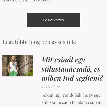
Feliratkozás
Legutóbbi blog bejegyzésünk:
Mit csinál egy
stílustanácsadó, és
miben tud segíteni?
2026.08.06
Sokan úgy gondolják, hogy egy
stílustanácsadó feladata csupán