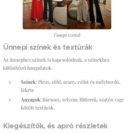
Ünnepi szettek
Ünnepi színek és textúrák
Az ünnephez színek is kapcsolódnak, a színekhez
különböző hangulatok.
Színek
: Piros, zöld, arany, ezüst és mélybordó,
fekete
Anyagok
: Bársony, selyem, flitterek, szatén vagy
kötött textúrák.
Kiegészítők, és apró részletek