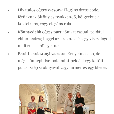
Hivatalos céges vacsora
: Elegáns dress code,
férfiaknak öltöny és nyakkendő, hölgyeknek
koktélruha, vagy elegáns ruha.
Könnyedebb céges parti
: Smart casual, például
chino nadrág inggel az uraknak, és egy visszafogott
midi ruha a hölgyeknek.
Baráti karácsonyi vacsora
: Kényelmesebb, de
mégis ünnepi darabok, mint például egy kötött
pulcsi szép szoknyával vagy farmer és egy blézer.