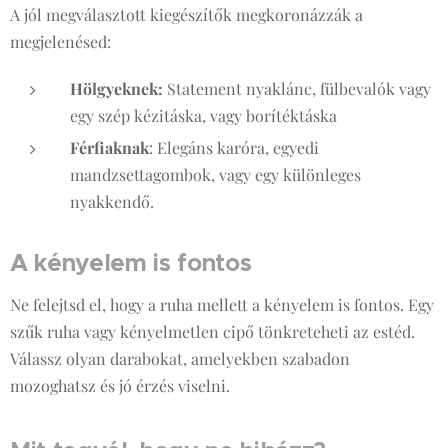
A jól megválasztott kiegészítők megkoronázzák a
megjelenésed:
Hölgyeknek:
Statement nyaklánc, fülbevalók vagy
egy szép kézitáska, vagy borítéktáska
Férfiaknak
: Elegáns karóra, egyedi
mandzsettagombok, vagy egy különleges
nyakkendő.
A kényelem is fontos
Ne felejtsd el, hogy a ruha mellett a kényelem is fontos. Egy
szűk ruha vagy kényelmetlen cipő tönkreteheti az estéd.
Válassz olyan darabokat, amelyekben szabadon
mozoghatsz és jó érzés viselni.