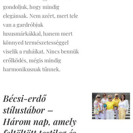
gondoljuk, hogy mindig
elegánsak. Nem azért, mert tele
van a gardróbjuk
luxusmárkákkal, hanem mert
könnyed természetességgel
viselik a ruháikat. Nincs bennük
erőlködés, mégis mindig
harmonikusnak tűnnek.
Bécsi-erdő
stílustábor –
Három nap, amely