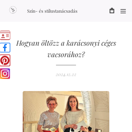
Szín- és stílustanácsadás
Hogyan öltözz a karácsonyi céges
vacsorához?
2024.12.22