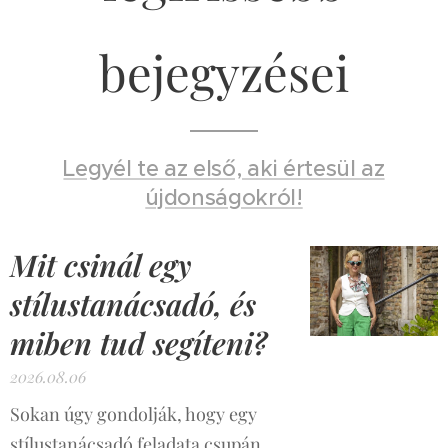
bejegyzései
Legyél te az első, aki értesül az
újdonságokról!
Mit csinál egy
stílustanácsadó, és
miben tud segíteni?
2026.08.06
Sokan úgy gondolják, hogy egy
stílustanácsadó feladata csupán