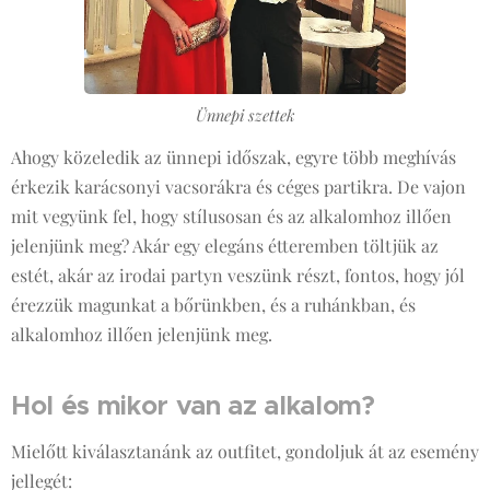
Ünnepi szettek
Ahogy közeledik az ünnepi időszak, egyre több meghívás
érkezik karácsonyi vacsorákra és céges partikra. De vajon
mit vegyünk fel, hogy stílusosan és az alkalomhoz illően
jelenjünk meg? Akár egy elegáns étteremben töltjük az
estét, akár az irodai partyn veszünk részt, fontos, hogy jól
érezzük magunkat a bőrünkben, és a ruhánkban, és
alkalomhoz illően jelenjünk meg.
Hol és mikor van az alkalom?
Mielőtt kiválasztanánk az outfitet, gondoljuk át az esemény
jellegét: