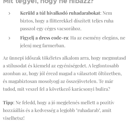
Mit tegyél, hogy ne hibázz?
Kerüld a túl hivalkodó ruhadarabokat
: Nem
biztos, hogy a flitterekkel díszített teljes ruha
passzol egy céges vacsorához.
Figyelj a dress code-ra
: Ha az esemény elegáns, ne
jelenj meg farmerban.
Az ünnepi időszak tökéletes alkalom arra, hogy megmutasd
a stílusodat és kiemeld az egyéniségedet. A legfontosabb
azonban az, hogy jól érezd magad a választott öltözetben,
és magabiztosan mosolyogj az összejövetelen. Te már
tudod, mit veszel fel a következő karácsonyi bulira?
Tipp
: Ne feledd, hogy a jó megjelenés mellett a pozitív
hozzáállás és a kedvesség a legjobb "ruhadarab", amit
viselhetsz! 😊