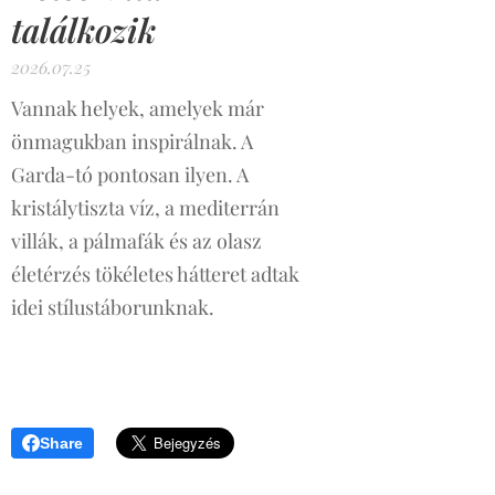
találkozik
2026.07.25
Vannak helyek, amelyek már
önmagukban inspirálnak. A
Garda-tó pontosan ilyen. A
kristálytiszta víz, a mediterrán
villák, a pálmafák és az olasz
életérzés tökéletes hátteret adtak
idei stílustáborunknak.
Share