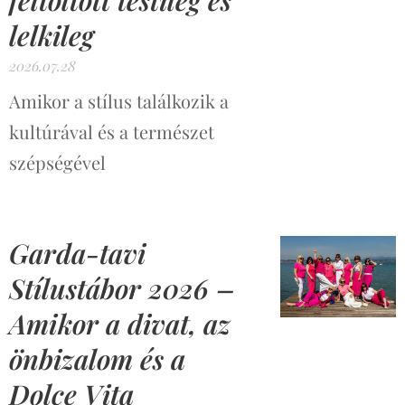
feltöltött testileg és
lelkileg
2026.07.28
Amikor a stílus találkozik a
kultúrával és a természet
szépségével
Garda-tavi
Stílustábor 2026 –
Amikor a divat, az
önbizalom és a
Dolce Vita