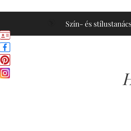
Szín- és stílustanác
H