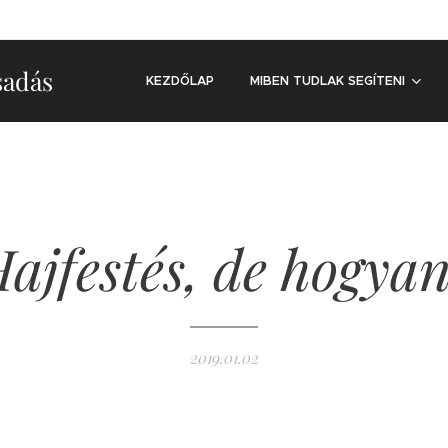
sadás
KEZDŐLAP
MIBEN TUDLAK SEGÍTENI
ajfestés, de hogya
2019.01.02