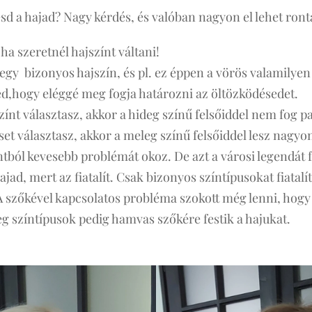
sd a hajad? Nagy kérdés, és valóban nagyon el lehet ront
ha szeretnél hajszínt váltani!
gy bizonyos hajszín, és pl. ez éppen a vörös valamilyen 
ed,hogy eléggé meg fogja határozni az öltözködésedet.
zínt választasz, akkor a hideg színű felsőiddel nem fog p
set választasz, akkor a meleg színű felsőiddel lesz nagyo
ból kevesebb problémát okoz. De azt a városi legendát fe
jad, mert az fiatalít. Csak bizonyos színtípusokat fiatalít
 A szőkével kapcsolatos probléma szokott még lenni, hogy
g színtípusok pedig hamvas szőkére festik a hajukat.