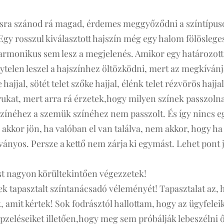
tásra szánod rá magad, érdemes meggyőződni a színtípuso
 Egy rosszul kiválasztott hajszín még egy halom fölösleges
armonikus sem lesz a megjelenés. Amikor egy határozott
nytelen leszel a hajszínhez öltözködni, mert az megkíván
 hajjal, sötét telet szőke hajjal, élénk telet rézvörös hajja
árukat, mert arra rá érzetek,hogy milyen színek passzoln
ínéhez a szemük színéhez nem passzolt. És így nincs e
akkor jön, ha valóban el van találva, nem akkor, hogy ha
ványos. Persze a kettő nem zárja ki egymást. Lehet pont 
ást nagyon körültekintően végezzetek!
tek tapasztalt színtanácsadó véleményét! Tapasztalat az,
 amit kértek! Sok fodrásztól hallottam, hogy az ügyfelei
épzeléseiket illetően,hogy meg sem próbálják lebeszélni 