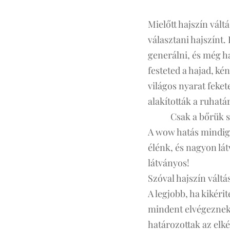
Mielőtt hajszín vál
választani hajszínt.
generálni, és még h
festeted a hajad, ké
világos nyarat fekete
alakították a ruhat
👕🧣Csak a bőrük sz
A wow hatás mindig 
élénk, és nagyon lát
látványos!
Szóval hajszín vált
A legjobb, ha kikéri
mindent elvégeznek,
határozottak az elk