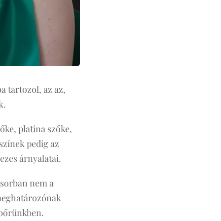
 tartozol, az az,
k.
őke, platina szőke,
színek pedig az
ezes árnyalatai.
sősorban nem a
 meghatározónak
 bőrünkben.