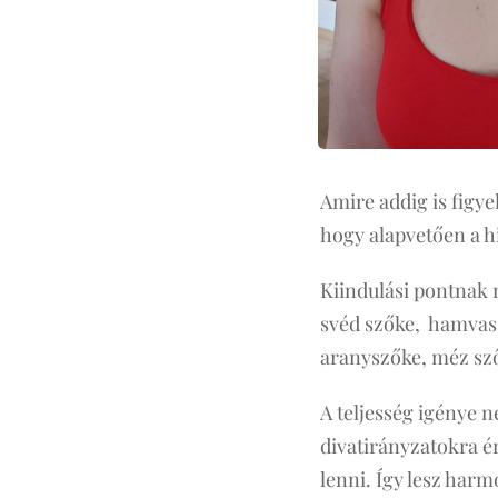
Amire addig is figy
hogy alapvetően a h
Kiindulási pontnak n
svéd szőke, hamvas 
aranyszőke, méz szők
A teljesség igénye 
divatirányzatokra 
lenni. Így lesz har