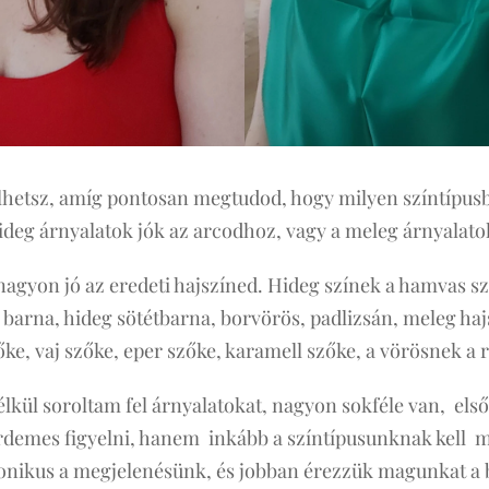
elhetsz, amíg pontosan megtudod, hogy milyen színtípusba
ideg árnyalatok jók az arcodhoz, vagy a meleg árnyalato
agyon jó az eredeti hajszíned. Hideg színek a hamvas sz
barna, hideg sötétbarna, borvörös, padlizsán, meleg haj
e, vaj szőke, eper szőke, karamell szőke, a vörösnek a r
nélkül soroltam fel árnyalatokat, nagyon sokféle van, el
érdemes figyelni, hanem inkább a színtípusunknak kell
monikus a megjelenésünk, és jobban érezzük magunkat a