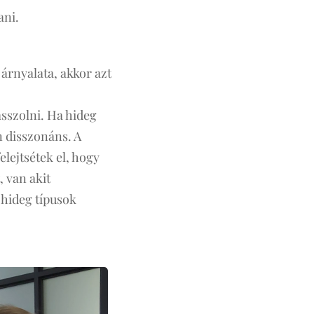
ani.
árnyalata, akkor azt

asszolni. Ha hideg
n disszonáns. A
lejtsétek el, hogy
, van akit
 hideg típusok