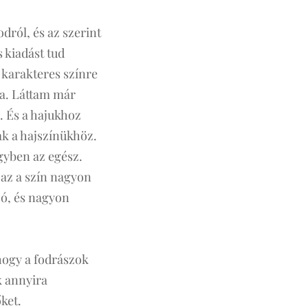
dról, és az szerint
 kiadást tud
 karakteres színre
ja. Láttam már
l. És a hajukhoz
ak a hajszínükhöz.
gyben az egész.
 az a szín nagyon
jó, és nagyon
 hogy a fodrászok
k annyira
őket.😀