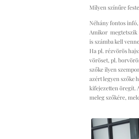
Milyen színűre feste
Néhány fontos infó, 
Amikor megtetszik e
is számba kell venn
Ha pl. rézvörös hajs
vöröset, pl. borvörö
szőke ilyen szempont
azért legyen szőke ha
kifejezetten öregít.
meleg szőkére, mele