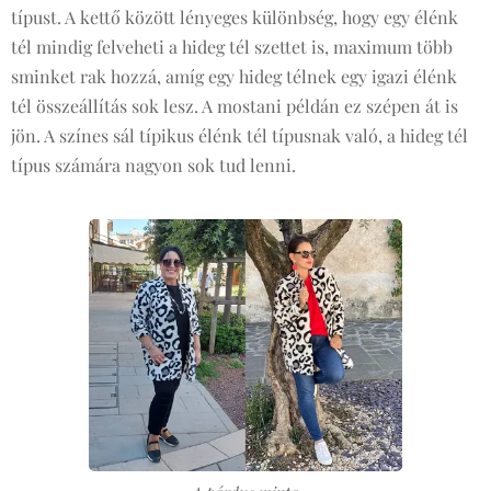
típust. A kettő között lényeges különbség, hogy egy élénk
tél mindig felveheti a hideg tél szettet is, maximum több
sminket rak hozzá, amíg egy hideg télnek egy igazi élénk
tél összeállítás sok lesz. A mostani példán ez szépen át is
jön. A színes sál típikus élénk tél típusnak való, a hideg tél
típus számára nagyon sok tud lenni.