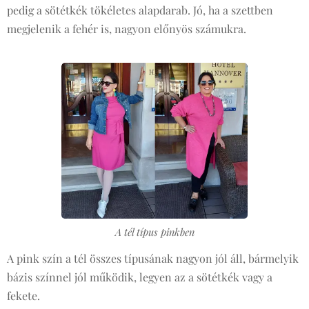
pedig a sötétkék tökéletes alapdarab. Jó, ha a szettben
megjelenik a fehér is, nagyon előnyös számukra.
A tél típus pinkben
A pink szín a tél összes típusának nagyon jól áll, bármelyik
bázis színnel jól működik, legyen az a sötétkék vagy a
fekete.