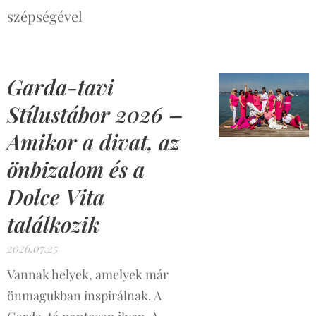
szépségével
Garda-tavi
Stílustábor 2026 –
Amikor a divat, az
önbizalom és a
Dolce Vita
találkozik
2026.07.25
Vannak helyek, amelyek már
önmagukban inspirálnak. A