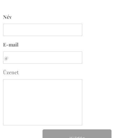
Név
E-mail
Üzenet