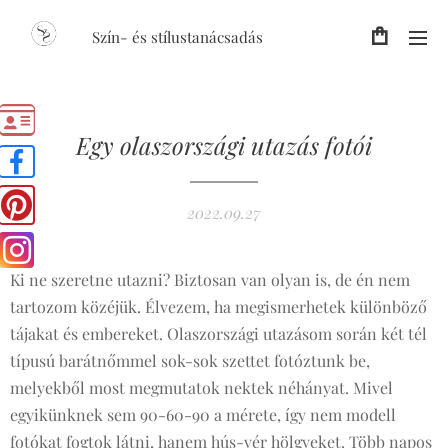
Szín- és stílustanácsadás
Egy olaszországi utazás fotói
2022.09.27
Ki ne szeretne utazni?
Biztosan van olyan is, de én nem
tartozom közéjük. Élvezem, ha megismerhetek különböző
tájakat és embereket. Olaszországi utazásom során két tél
típusú barátnőmmel sok-sok szettet fotóztunk be,
melyekből most megmutatok nektek néhányat. Mivel
egyikünknek sem 90-60-90 a mérete, így nem modell
fotókat fogtok látni, hanem hús-vér hölgyeket. Több napos