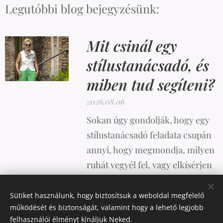
Legutóbbi blog bejegyzésünk:
Mit csinál egy
stílustanácsadó, és
miben tud segíteni?
2026.08.06
Sokan úgy gondolják, hogy egy
stílustanácsadó feladata csupán
annyi, hogy megmondja, milyen
ruhát vegyél fel, vagy elkísérjen
vásárolni. A valóság azonban
ennél sokkal összetettebb.
Sütiket használunk, hogy biztosítsuk a weboldal megfelelő
működését és biztonságát, valamint hogy a lehető legjobb
felhasználói élményt kínáljuk Neked.