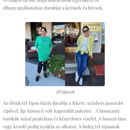
elhanyagolhatatlan darabjai a krémek és bézsek.
Tél típusok
Az élénk tél típus bázis darabja a fekete, színben passzoló
cipővel. Így könnyű volt kapszulát pakolni. A hosszanti
tunikák mind praktikus és kényelmes viselet. A hosszú lánc
vagy kendő pedig nyújtja az alkatot. A hideg tél típusnak