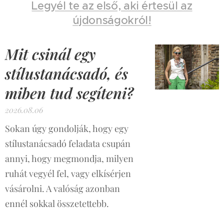
Legyél te az első, aki értesül az
újdonságokról!
Mit csinál egy
stílustanácsadó, és
miben tud segíteni?
2026.08.06
Sokan úgy gondolják, hogy egy
stílustanácsadó feladata csupán
annyi, hogy megmondja, milyen
ruhát vegyél fel, vagy elkísérjen
vásárolni. A valóság azonban
ennél sokkal összetettebb.