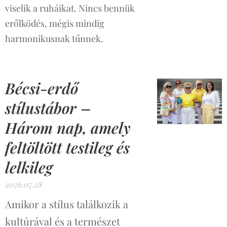
viselik a ruháikat. Nincs bennük
erőlködés, mégis mindig
harmonikusnak tűnnek.
Bécsi-erdő
stílustábor –
Három nap, amely
feltöltött testileg és
lelkileg
2026.07.28
Amikor a stílus találkozik a
kultúrával és a természet