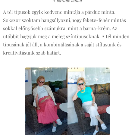
A párduc minta
A tél típusok egyik kedvenc mintája a párduc minta.
Sokszor szoktam hangsúlyozni,hogy fekete-fehér mintás
sokkal előnyösebb számukra, mint a barna-krém. Az
utóbbit hagyjuk meg a meleg színtípusoknak. A tél minden
típusának jól áll, a kombinálásának a saját stílusunk és
kreativitásunk szab határt.