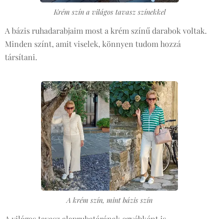
Krém szín a világos tavasz színekkel
A bázis ruhadarabjaim most a krém színű darabok voltak.
Minden színt, amit viselek, könnyen tudom hozzá
társítani.
A krém szín, mint bázis szín
A világos tavasz alapruhatárának egyébként is