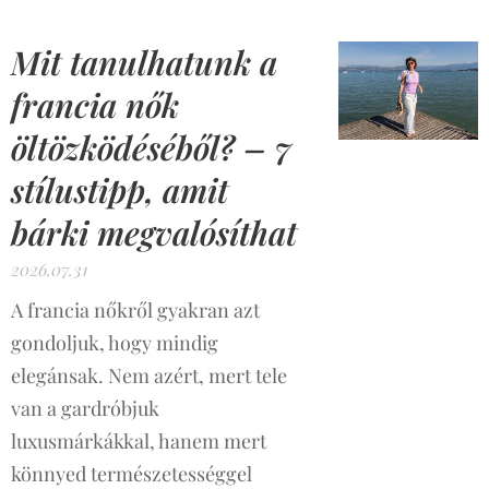
Mit tanulhatunk a
francia nők
öltözködéséből? – 7
stílustipp, amit
bárki megvalósíthat
2026.07.31
A francia nőkről gyakran azt
gondoljuk, hogy mindig
elegánsak. Nem azért, mert tele
van a gardróbjuk
luxusmárkákkal, hanem mert
könnyed természetességgel