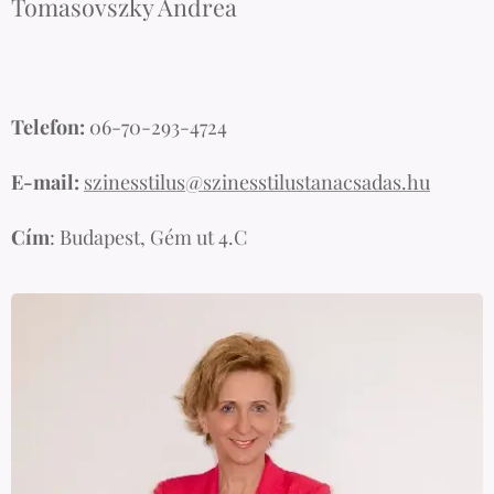
Tomasovszky Andrea
Telefon:
06-70-293-4724
E-mail:
szinesstilus@szinesstilustanacsadas.hu
Cím
: Budapest, Gém ut 4.C