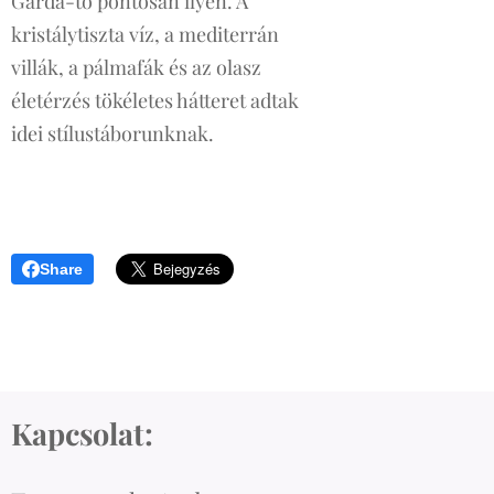
Garda-tó pontosan ilyen. A
kristálytiszta víz, a mediterrán
villák, a pálmafák és az olasz
életérzés tökéletes hátteret adtak
idei stílustáborunknak.
Share
Kapcsolat: