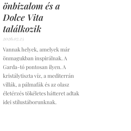
önbizalom és a
Dolce Vita
találkozik
2026.07.25
Vannak helyek, amelyek már
önmagukban inspirálnak. A
Garda-tó pontosan ilyen. A
kristálytiszta víz, a mediterrán
villák, a pálmafák és az olasz
életérzés tökéletes hátteret adtak
idei stílustáborunknak.