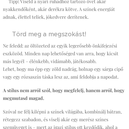
❗Tipp: Viseld a nyári ruhádhoz tartozó övet akár
nyakkendőként, akár derékra kötve. A színek energiát
adnak, élettel teliek, jókedvere derítenek.
👚 Törd meg a megszokást!
Ne feledd: az öltözeted az egyik legerősebb önkifejezési
eszközöd. Minden nap lehetőséged van arra, hogy kicsit
más legyél – élénkebb, vidámabb, játékosabb.
Lehet, hogy ma épp egy zöld nadrág, holnap egy sárga cipő
vagy egy rózsaszín táska lesz az, ami feldobja a napodat.
A stílus nem arról szól, hogy megfelelj, hanem arról, hogy
megmutasd magad.
Szóval ne félj kilépni a színek világába, kombinálj bátran,
rétegezz szabadon, és viselj akár egy merész színes
szemüveget is – mert az igazi stílus ott kezdődik, ahol a