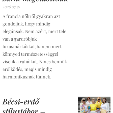
2026.07.31
A francia nőkről gyakran azt
gondoljuk, hogy mindig
elegánsak. Nem azért, mert tele
van a gardróbjuk
luxusmárkákkal, hanem mert
könnyed természetességgel
viselik a ruháikat. Nincs bennük
erőlködés, mégis mindig
harmonikusnak tűnnek.
Bécsi-erdő
stílustábor –