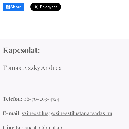
Share
Kapcsolat:
Tomasovszky Andrea
Telefon:
06-70-293-4724
E-mail:
szinesstilus@szinesstilustanacsadas.hu
Cím
: Budapest, Gém ut 4.C