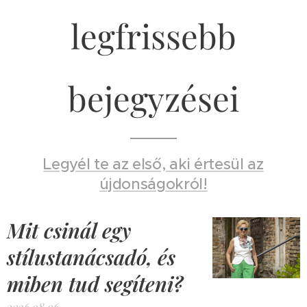
legfrissebb
bejegyzései
Legyél te az első, aki értesül az
újdonságokról!
Mit csinál egy
stílustanácsadó, és
miben tud segíteni?
2026.08.06