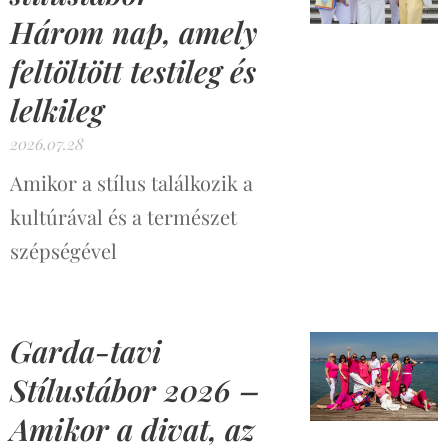
Három nap, amely
feltöltött testileg és
lelkileg
2026.07.28
Amikor a stílus találkozik a
kultúrával és a természet
szépségével
Garda-tavi
Stílustábor 2026 –
Amikor a divat, az