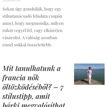
Sokan úgy gondolják, hogy egy
stílustanácsadó feladata csupán
annyi, hogy megmondja, milyen
ruhát vegyél fel, vagy elkísérjen
vásárolni. A valóság azonban
ennél sokkal összetettebb.
Mit tanulhatunk a
francia nők
öltözködéséből? – 7
stílustipp, amit
bárki megvalósíthat