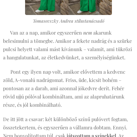
Tomasovszky Andrea stílustanácsadó
👚 Van az a nap, amikor egyszerűen
nem
akarunk
belesimulni a tömegbe. Amikor a fekete nadrág és a szürke
pulcsi helyett valami mást kívánunk – valamit, ami tükrözi
a hangulatunkat, az életkedvünket, a személyiségünket.
👖 Pont egy ilyen nap volt, amikor elővettem a kedvenc
zöld, A-vonalú nadrágomat. Friss, üde, kicsit bohém –
pontosan az a darab, ami azonnal jókedvre derít. Fehér
rövid ujjú pólóval kombináltam, ami az alapruhatárunk
része, és jól kombinálható.
De itt jött a csavar: két különböző színű pulóvert fogtam,
összetekertem, és egyszerűen a vállamra dobtam. Ennyi.
Nem bonyolítottam túl, csak
játszottam a színekkel
. Az