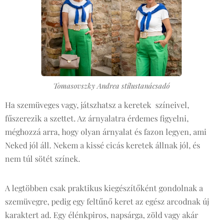
Tomasovszky Andrea stílustanácsadó
Ha szemüveges vagy, játszhatsz a keretek színeivel,
fűszerezik a szettet. Az árnyalatra érdemes figyelni,
méghozzá arra, hogy olyan árnyalat és fazon legyen, ami
Neked jól áll. Nekem a kissé cicás keretek állnak jól, és
nem túl sötét színek.
A legtöbben csak praktikus kiegészítőként gondolnak a
szemüvegre, pedig egy feltűnő keret az egész arcodnak új
karaktert ad. Egy élénkpiros, napsárga, zöld vagy akár