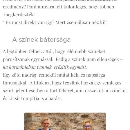
eredmény? Pont annyira lett különleges, hogy többen
megkérdezték:
" Ez most direkt van így? Mert zseniálisan néz ki!" 😄
💚 A színek bátorsága
A legtöbben félnek attól, hogy élénkebb színeket
párosítsanak egymással. Pedig a színek nem ellenségek –
ha harmóniában vannak, erősítik egymást.
Egy zöld nadrág remekül mutat kék, és napsárga
tónusokkal. A titok az, hogy tegyünk hozzá egy semleges
színt, jelent esetben a tört fehéret, ami összeköti a színeket
és kicsit tompítja is a hatást.