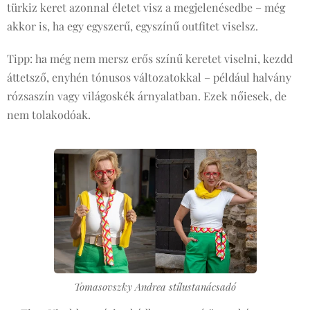
türkiz keret azonnal életet visz a megjelenésedbe – még
akkor is, ha egy egyszerű, egyszínű outfitet viselsz.
Tipp: ha még nem mersz erős színű keretet viselni, kezdd
áttetsző, enyhén tónusos változatokkal – például halvány
rózsaszín vagy világoskék árnyalatban. Ezek nőiesek, de
nem tolakodóak.
Tomasovszky Andrea stílustanácsadó