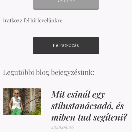
Youtube
Iratkozz fel hírlevelünkre:
Feliratkozás
Legutóbbi blog bejegyzésünk:
Mit csinál egy
stílustanácsadó, és
miben tud segíteni?
2026.08.06