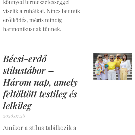
könnyed természetességgel
viselik a ruháikat. Nincs bennük
erőlködés, mégis mindig
harmonikusnak tűnnek.
Bécsi-erdő
stílustábor –
Három nap, amely
feltöltött testileg és
lelkileg
2026.07.28
Amikor a stílus találkozik a