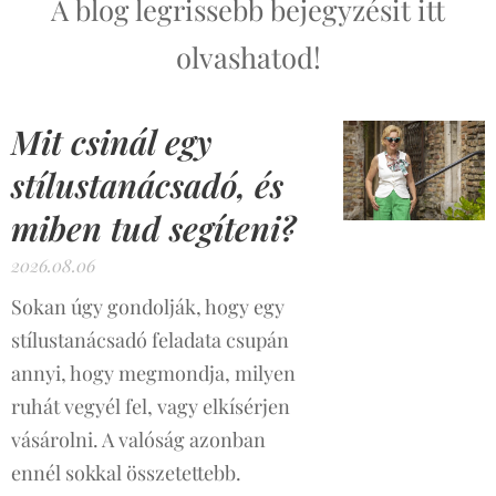
A blog legrissebb bejegyzésit itt
olvashatod!
Mit csinál egy
stílustanácsadó, és
miben tud segíteni?
2026.08.06
Sokan úgy gondolják, hogy egy
stílustanácsadó feladata csupán
annyi, hogy megmondja, milyen
ruhát vegyél fel, vagy elkísérjen
vásárolni. A valóság azonban
ennél sokkal összetettebb.