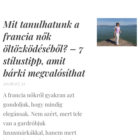
Mit tanulhatunk a
francia nők
öltözködéséből? – 7
stílustipp, amit
bárki megvalósíthat
2026.07.31
A francia nőkről gyakran azt
gondoljuk, hogy mindig
elegánsak. Nem azért, mert tele
van a gardróbjuk
luxusmárkákkal, hanem mert