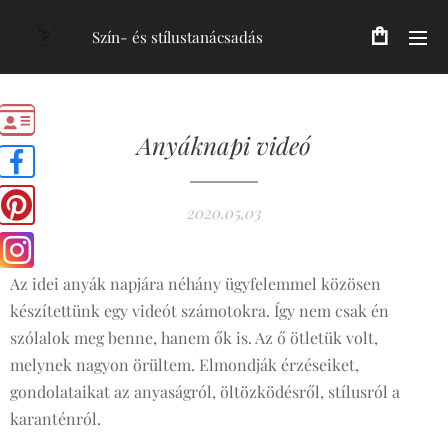
Szín- és stílustanácsadás
Anyáknapi videó
2020.05.03
Az idei anyák napjára néhány ügyfelemmel közösen
készítettünk egy videót számotokra. Így nem csak én
szólalok meg benne, hanem ők is. Az ő ötletük volt,
melynek nagyon örültem. Elmondják érzéseiket,
gondolataikat az anyaságról, öltözködésről, stílusról a
karanténról.