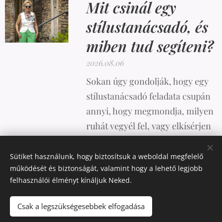
Mit csinál egy
stílustanácsadó, és
miben tud segíteni?
2026.08.06
Sokan úgy gondolják, hogy egy
stílustanácsadó feladata csupán
annyi, hogy megmondja, milyen
ruhát vegyél fel, vagy elkísérjen
vásárolni. A valóság azonban
ennél sokkal összetettebb.
Sütiket használunk, hogy biztosítsuk a weboldal megfelelő
működését és biztonságát, valamint hogy a lehető legjobb
felhasználói élményt kínáljuk Neked.
Csak a legszükségesebbek elfogadása
Az oldalt a
Webnode
működteti
Sütik