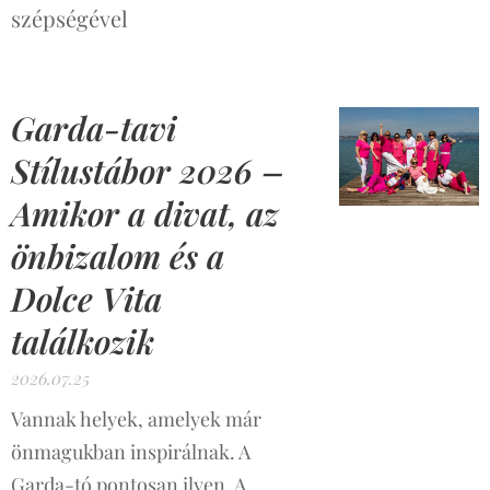
szépségével
Garda-tavi
Stílustábor 2026 –
Amikor a divat, az
önbizalom és a
Dolce Vita
találkozik
2026.07.25
Vannak helyek, amelyek már
önmagukban inspirálnak. A
Garda-tó pontosan ilyen. A