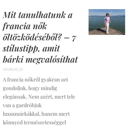
Mit tanulhatunk a
francia nők
öltözködéséből? – 7
stílustipp, amit
bárki megvalósíthat
2026.07.31
A francia nőkről gyakran azt
gondoljuk, hogy mindig
elegánsak. Nem azért, mert tele
van a gardróbjuk
luxusmárkákkal, hanem mert
könnyed természetességgel