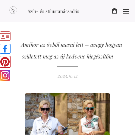
Szín- és stílustanácsadás
🎀
Amikor az övből masni lett – avagy hogyan
született meg az új kedvenc kiegészítőm
2025.10.12