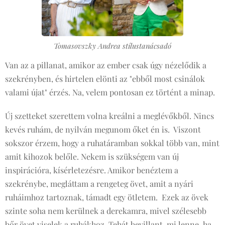
Tomasovszky Andrea stílustanácsadó
Van az a pillanat, amikor az ember csak úgy nézelődik a
szekrényben, és hirtelen elönti az "ebből most csinálok
valami újat" érzés. Na, velem pontosan ez történt a minap.
Új szetteket szerettem volna kreálni a meglévőkből. Nincs
kevés ruhám, de nyilván megunom őket én is. Viszont
sokszor érzem, hogy a ruhatáramban sokkal több van, mint
amit kihozok belőle. Nekem is szükségem van új
inspirációra, kísérletezésre. Amikor benéztem a
szekrénybe, megláttam a rengeteg övet, amit a nyári
ruháimhoz tartoznak, támadt egy ötletem. Ezek az övek
szinte soha nem kerülnek a derekamra, mivel szélesebb
bőr övet viselek a ruhákhoz. Tehát bevillant, mi lenne, ha