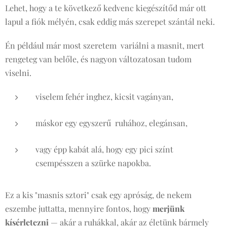
Lehet, hogy a te következő kedvenc kiegészítőd már ott
lapul a fiók mélyén, csak eddig más szerepet szántál neki.
Én például már most szeretem variálni a masnit, mert
rengeteg van belőle, és nagyon változatosan tudom
viselni.
viselem fehér inghez, kicsit vagányan,
máskor egy egyszerű ruhához, elegánsan,
vagy épp kabát alá, hogy egy pici színt
csempésszen a szürke napokba.
Ez a kis "masnis sztori" csak egy apróság, de nekem
eszembe juttatta, mennyire fontos, hogy
merjünk
kísérletezni
— akár a ruhákkal, akár az életünk bármely