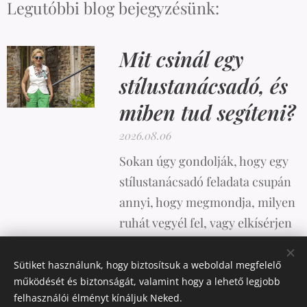
Legutóbbi blog bejegyzésünk:
Mit csinál egy
stílustanácsadó, és
miben tud segíteni?
2026.08.06
Sokan úgy gondolják, hogy egy
stílustanácsadó feladata csupán
annyi, hogy megmondja, milyen
ruhát vegyél fel, vagy elkísérjen
vásárolni. A valóság azonban
ennél sokkal összetettebb.
Sütiket használunk, hogy biztosítsuk a weboldal megfelelő
működését és biztonságát, valamint hogy a lehető legjobb
felhasználói élményt kínáljuk Neked.