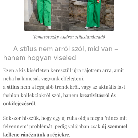
Tomasovszky Andrea stílustanácsadó
💡 A stílus nem arról szól, mid van –
hanem hogyan viseled
Ezen a kis kísérleten keresztül újra rájöttem arra, amit
néha hajlamosak vagyunk elfelejteni:
a
stílus
nem a legújabb trendekről, vagy az aktuális fast
fashion kollekciókról szól, hanem
kreativitásról és
önkifejezésről
.
Sokszor hisszük, hogy egy új ruha oldja meg a "nincs mit
felvennem" problémát, pedig valójában csak
új szemmel
kellene ránéznünk a régiekre
.