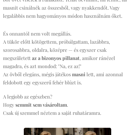
masnit csinálnék az összesből, vagy nyakkendőt. Vagy
legalábbis nem hagyományos módon használnám őket.
És onnantól nem volt megállás.
A tükör előtt kötögettem, próbálgattam, lazábbra,
szorosabbra, oldalra, középre — és egyszer csak
megszületett
az a bizonyos pillanat
, amikor ránézel
magadra, és azt mondod: "Na, ez az!"
Az övből elegáns, mégis játékos
masni
lett, ami azonnal
feldobott egy egyszerű fehér blúzt is.
A legjobb az egészben?
Hogy
semmit sem vásároltam
.
Csak új szemmel néztem a saját ruhatáramra.