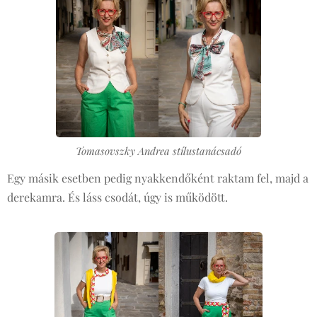
Tomasovszky Andrea stílustanácsadó
Egy másik esetben pedig nyakkendőként raktam fel, majd a
derekamra. És láss csodát, úgy is működött.