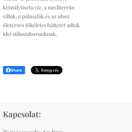
kristálytiszta víz, a mediterrán
villák, a pálmafák és az olasz
életérzés tökéletes hátteret adtak
idei stílustáborunknak.
Share
Kapcsolat: