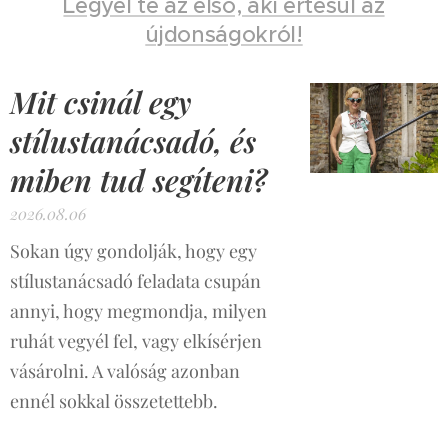
Legyél te az első, aki értesül az
újdonságokról!
Mit csinál egy
stílustanácsadó, és
miben tud segíteni?
2026.08.06
Sokan úgy gondolják, hogy egy
stílustanácsadó feladata csupán
annyi, hogy megmondja, milyen
ruhát vegyél fel, vagy elkísérjen
vásárolni. A valóság azonban
ennél sokkal összetettebb.