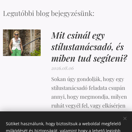
Legutóbbi blog bejegyzésünk:
Mit csinál egy
stílustanácsadó, és
miben tud segíteni?
2026.08.06
Sokan úgy gondolják, hogy egy
stílustanácsadó feladata csupán
annyi, hogy megmondja, milyen
ruhát vegyél fel, vagy elkísérjen
vásárolni. A valóság azonban
ennél sokkal összetettebb.
Sütiket használunk, hogy biztosítsuk a weboldal megfelelő
működését és biztonságát, valamint hogy a lehető legjobb