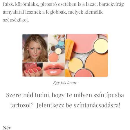
Rúzs, körömlakk, pirosító esetében is a lazac, barackvirág
árnyalatai lesznek a legjobbak, melyek kiemelik
szépségüket.
Egy kis lazac
Szeretnéd tudni, hogy Te milyen színtípusba
tartozol? Jelentkezz be színtanácsadásra!
Név