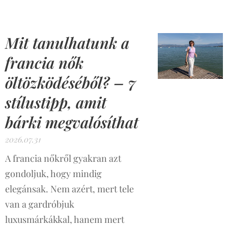
Mit tanulhatunk a
francia nők
öltözködéséből? – 7
stílustipp, amit
bárki megvalósíthat
2026.07.31
A francia nőkről gyakran azt
gondoljuk, hogy mindig
elegánsak. Nem azért, mert tele
van a gardróbjuk
luxusmárkákkal, hanem mert