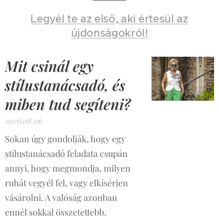
Legyél te az első, aki értesül az
újdonságokról!
Mit csinál egy
stílustanácsadó, és
miben tud segíteni?
2026.08.06
Sokan úgy gondolják, hogy egy
stílustanácsadó feladata csupán
annyi, hogy megmondja, milyen
ruhát vegyél fel, vagy elkísérjen
vásárolni. A valóság azonban
ennél sokkal összetettebb.