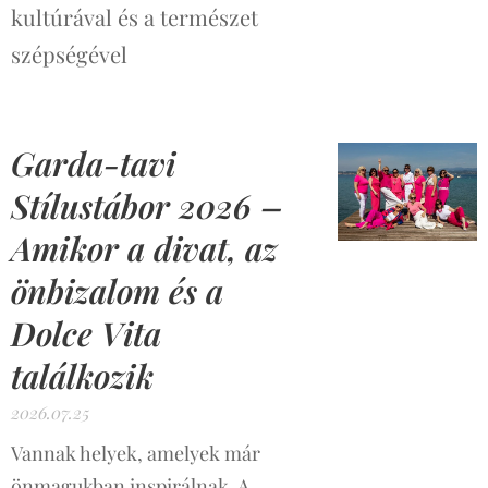
kultúrával és a természet
szépségével
Garda-tavi
Stílustábor 2026 –
Amikor a divat, az
önbizalom és a
Dolce Vita
találkozik
2026.07.25
Vannak helyek, amelyek már
önmagukban inspirálnak. A