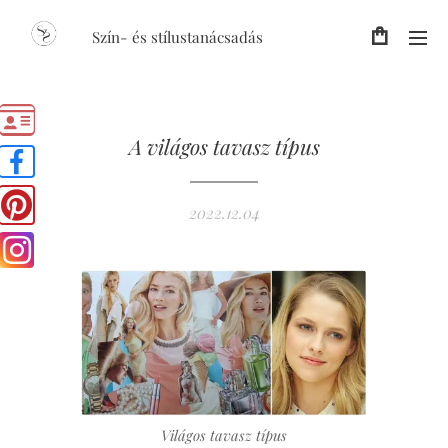
Szín- és stílustanácsadás
A világos tavasz típus
2022.12.04
Világos tavasz típus