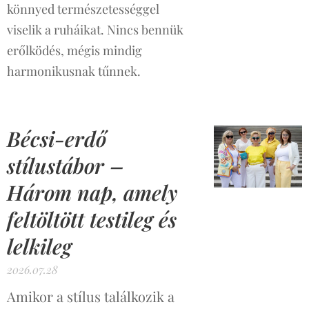
könnyed természetességgel
viselik a ruháikat. Nincs bennük
erőlködés, mégis mindig
harmonikusnak tűnnek.
Bécsi-erdő
stílustábor –
Három nap, amely
feltöltött testileg és
lelkileg
2026.07.28
Amikor a stílus találkozik a