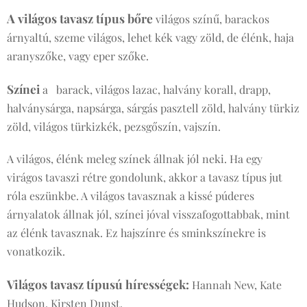
A világos tavasz típus bőre
világos színű, barackos
árnyaltú, szeme világos, lehet kék vagy zöld, de élénk, haja
aranyszőke, vagy eper szőke.
Színei
a barack, világos lazac, halvány korall, drapp,
halványsárga, napsárga, sárgás pasztell zöld, halvány türkiz
zöld, világos türkizkék, pezsgőszín, vajszín.
A világos, élénk meleg színek állnak jól neki. Ha egy
virágos tavaszi rétre gondolunk, akkor a tavasz típus jut
róla eszünkbe. A világos tavasznak a kissé púderes
árnyalatok állnak jól, színei jóval visszafogottabbak, mint
az élénk tavasznak. Ez hajszínre és sminkszínekre is
vonatkozik.
Világos tavasz típusú hírességek:
Hannah New, Kate
Hudson, Kirsten Dunst.