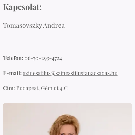
Kapcsolat:
Tomasovszky Andrea
Telefon:
06-70-293-4724
E-mail:
szinesstilus@szinesstilustanacsadas.hu
Cím
: Budapest, Gém ut 4.C