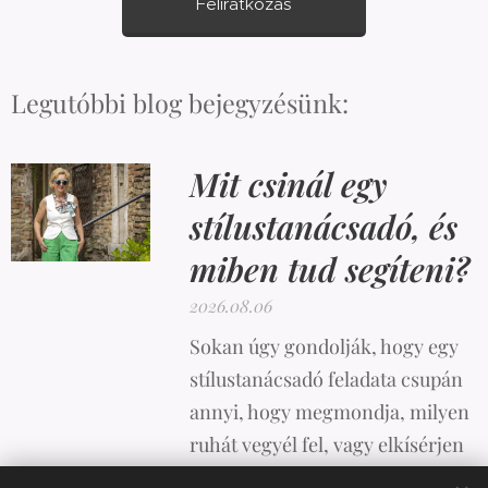
Feliratkozás
Legutóbbi blog bejegyzésünk:
Mit csinál egy
stílustanácsadó, és
miben tud segíteni?
2026.08.06
Sokan úgy gondolják, hogy egy
stílustanácsadó feladata csupán
annyi, hogy megmondja, milyen
ruhát vegyél fel, vagy elkísérjen
vásárolni. A valóság azonban