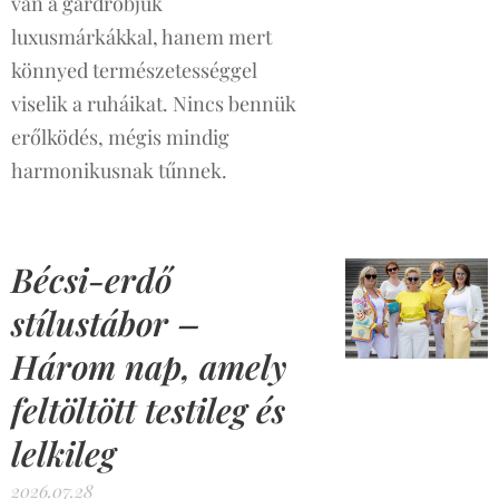
van a gardróbjuk
luxusmárkákkal, hanem mert
könnyed természetességgel
viselik a ruháikat. Nincs bennük
erőlködés, mégis mindig
harmonikusnak tűnnek.
Bécsi-erdő
stílustábor –
Három nap, amely
feltöltött testileg és
lelkileg
2026.07.28