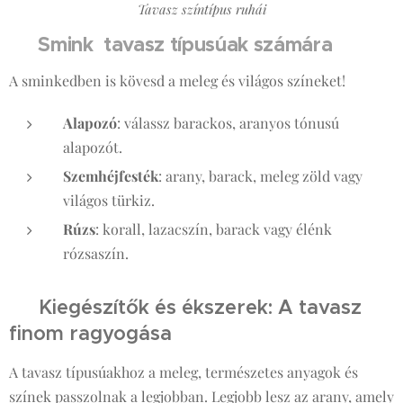
Tavasz színtípus ruhái
Smink tavasz típusúak számára
🌺
A sminkedben is kövesd a meleg és világos színeket!
Alapozó
: válassz barackos, aranyos tónusú
alapozót.
Szemhéjfesték
: arany, barack, meleg zöld vagy
világos türkiz.
Rúzs
: korall, lazacszín, barack vagy élénk
rózsaszín.
✨ Kiegészítők és ékszerek: A tavasz
finom ragyogása
A tavasz típusúakhoz a meleg, természetes anyagok és
színek passzolnak a legjobban. Legjobb lesz az arany, amely