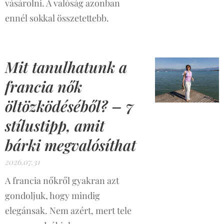
vásárolni. A valóság azonban
ennél sokkal összetettebb.
Mit tanulhatunk a
francia nők
öltözködéséből? – 7
stílustipp, amit
bárki megvalósíthat
2026.07.31
A francia nőkről gyakran azt
gondoljuk, hogy mindig
elegánsak. Nem azért, mert tele