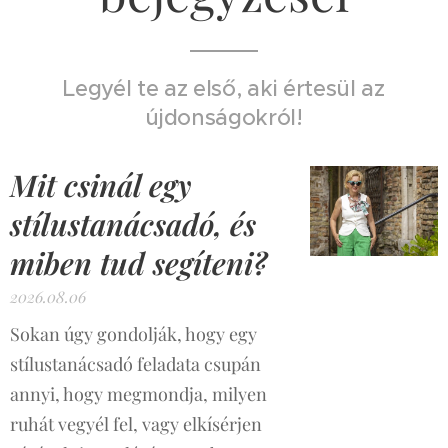
Legyél te az első, aki értesül az
újdonságokról!
Mit csinál egy
stílustanácsadó, és
miben tud segíteni?
2026.08.06
Sokan úgy gondolják, hogy egy
stílustanácsadó feladata csupán
annyi, hogy megmondja, milyen
ruhát vegyél fel, vagy elkísérjen