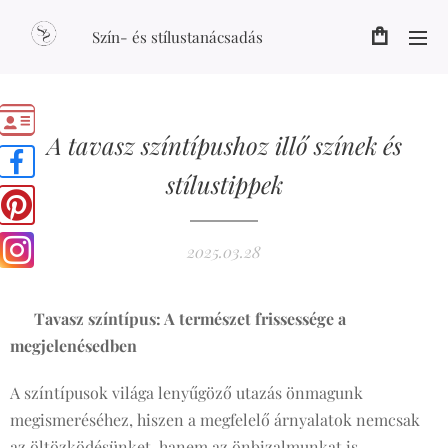
Szín- és stílustanácsadás
A tavasz színtípushoz illő színek és
stílustippek
2025.03.28
🌿
Tavasz színtípus: A természet frissessége a
megjelenésedben
🌸
A színtípusok világa lenyűgöző utazás önmagunk
megismeréséhez, hiszen a megfelelő árnyalatok nemcsak
az öltözködésünket, hanem az önbizalmunkat is