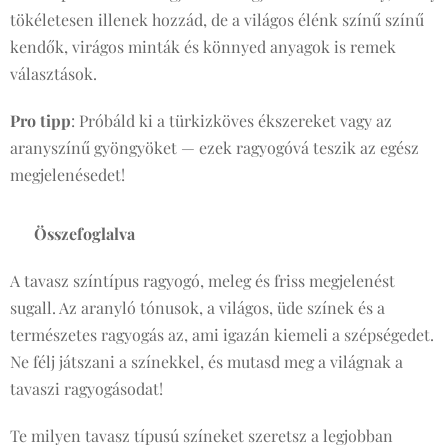
tökéletesen illenek hozzád, de a világos élénk színű színű
kendők, virágos minták és könnyed anyagok is remek
választások.
Pro tipp
: Próbáld ki a türkizköves ékszereket vagy az
aranyszínű gyöngyöket — ezek ragyogóvá teszik az egész
megjelenésedet!
🌿
Összefoglalva
A tavasz színtípus ragyogó, meleg és friss megjelenést
sugall. Az aranyló tónusok, a világos, üde színek és a
természetes ragyogás az, ami igazán kiemeli a szépségedet.
Ne félj játszani a színekkel, és mutasd meg a világnak a
tavaszi ragyogásodat!
Te milyen tavasz típusú színeket szeretsz a legjobban