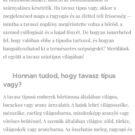
szárnyalásra késztetik. Ha tavasz típus vagy, akkor a
megjelenésed maga a ragyogás és az élettel teli frissesség —
mintha a tavaszi napfény megérintette volna a bőröd, a
szemed csillogását és a hajad fényét. De hogyan ismerheted
fel, hogy valóban ebbe a típusba tartozol, és hogyan
hangsúlyozhatod ki a természetes szépségedet? Merüljünk
el együtt a tavasz színtípus világában!
Honnan tudod, hogy tavasz típus
🌷
vagy?
A tavasz típusú emberek bőrtónusa általában világos,
barackos vagy arany árnyalatú. A hajuk lehet világosszőke,
mézszőke, esetleg világosbarna, mindenképp aranyló vagy
vöröses beütéssel. A szemük általában világos: zöld, türkiz,
világoskék vagy aranybarna. Az összhatás meleg, ragyogó és