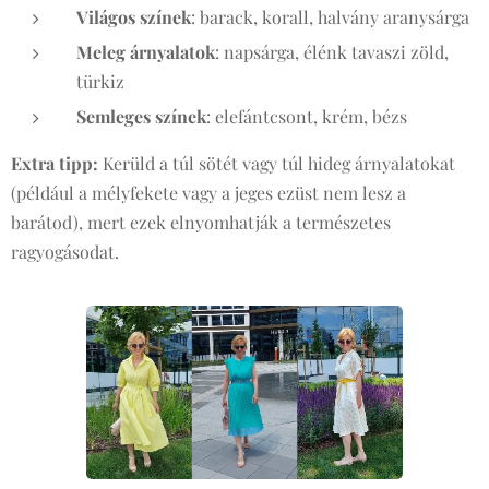
Világos színek
: barack, korall, halvány aranysárga
Meleg árnyalatok
: napsárga, élénk tavaszi zöld,
türkiz
Semleges színek
: elefántcsont, krém, bézs
Extra tipp:
Kerüld a túl sötét vagy túl hideg árnyalatokat
(például a mélyfekete vagy a jeges ezüst nem lesz a
barátod), mert ezek elnyomhatják a természetes
ragyogásodat.