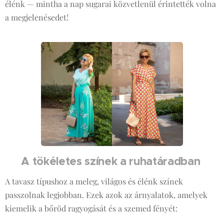
élénk — mintha a nap sugarai közvetlenül érintették volna
a megjelenésedet!
A tökéletes színek a ruhatáradban
🌼
A tavasz típushoz a meleg, világos és élénk színek
passzolnak legjobban. Ezek azok az árnyalatok, amelyek
kiemelik a bőröd ragyogását és a szemed fényét: