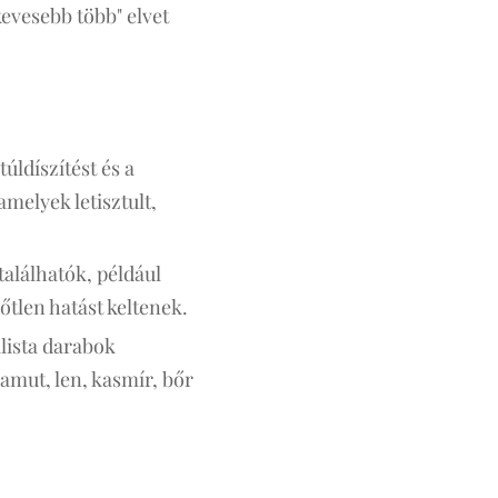
kevesebb több" elvet
túldíszítést és a
melyek letisztult,
alálhatók, például
dőtlen hatást keltenek.
lista darabok
amut, len, kasmír, bőr