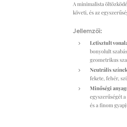
A minimalista öltözködés
követi, és az egyszerűs
Jellemzői:
Letisztult vona
bonyolult szabás
geometrikus sza
Neutrális színe
fekete, fehér, sz
Minőségi anya
egyszerűségét a 
és a finom gyapj