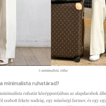
A minimalista stílus
a minimalista ruhatárad?
A minimalista ruhatár középpontjában az alapdarabok álln
jól szabott fekete nadrág, egy minőségi farmer, és egy egy