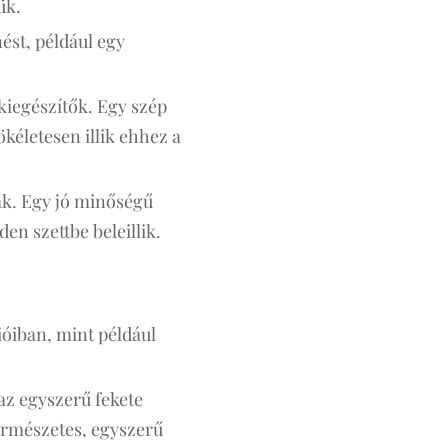
ük.
ést, például egy
 kiegészítők. Egy szép
kéletesen illik ehhez a
óak. Egy jó minőségű
en szettbe beleillik.
ióiban, mint például
t az egyszerű fekete
természetes, egyszerű