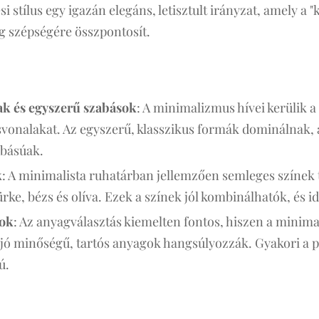
i stílus egy igazán elegáns, letisztult irányzat, amely a "
ég szépségére összpontosít.
lak és egyszerű szabások
: A minimalizmus hívei kerülik a 
vonalakat. Az egyszerű, klasszikus formák dominálnak, a
básúak.
k
: A minimalista ruhatárban jellemzően semleges színek t
ürke, bézs és olíva. Ezek a színek jól kombinálhatók, és i
gok
: Az anyagválasztás kiemelten fontos, hiszen a minima
jó minőségű, tartós anyagok hangsúlyozzák. Gyakori a p
ú.