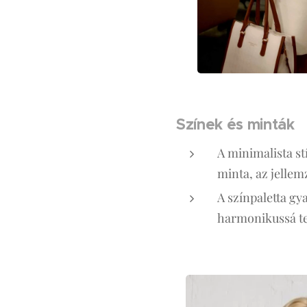
Színek és minták
A minimalista st
minta, az jellem
A színpaletta g
harmonikussá tes