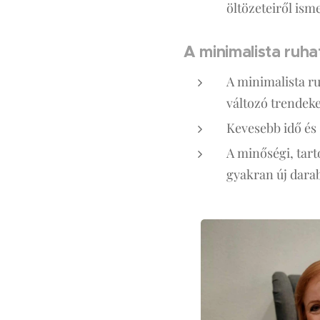
öltözeteiről isme
A minimalista ruha
A minimalista ru
változó trendeke
Kevesebb idő és
A minőségi, tar
gyakran új darab