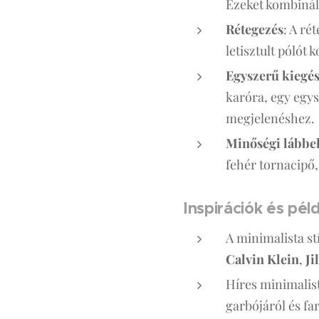
Ezeket kombinálh
Rétegezés
: A ré
letisztult pólót
Egyszerű kiegés
karóra, egy egys
megjelenéshez.
Minőségi lábbe
fehér tornacipő,
Inspirációk és pé
A minimalista st
Calvin Klein
,
Ji
Híres minimalis
garbójáról és fa