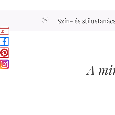
Szín- és stílustanác
A min