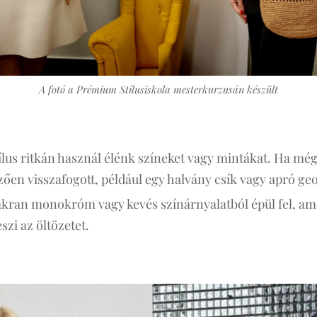
A fotó a Prémium Stílusiskola mesterkurzusán készült
ílus ritkán használ élénk színeket vagy mintákat. Ha mé
zően visszafogott, például egy halvány csík vagy apró ge
yakran monokróm vagy kevés színárnyalatból épül fel, am
zi az öltözetet.