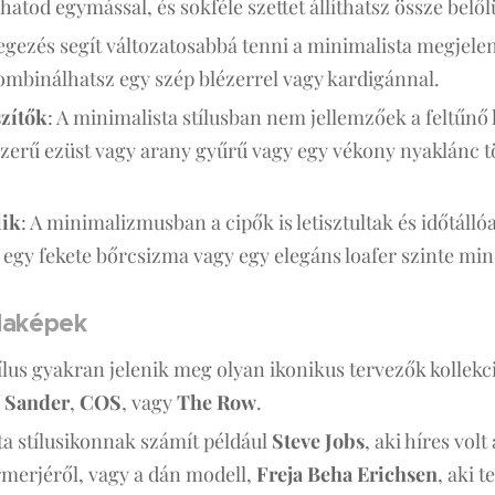
atod egymással, és sokféle szettet állíthatsz össze belől
tegezés segít változatosabbá tenni a minimalista megjelen
 kombinálhatsz egy szép blézerrel vagy kardigánnal.
zítők
: A minimalista stílusban nem jellemzőek a feltűnő
zerű ezüst vagy arany gyűrű vagy egy vékony nyaklánc tö
lik
: A minimalizmusban a cipők is letisztultak és időtáll
 egy fekete bőrcsizma vagy egy elegáns loafer szinte mind
ldaképek
ílus gyakran jelenik meg olyan ikonikus tervezők kollekc
l Sander
,
COS
, vagy
The Row
.
ta stílusikonnak számít például
Steve Jobs
, aki híres vol
rmerjéről, vagy a dán modell,
Freja Beha Erichsen
, aki 