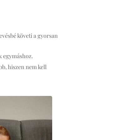
kevésbé követi a gyorsan
ak egymáshoz.
bb, hiszen nem kell