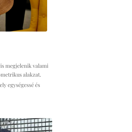
gis megjelenik valami
ometrikus alakzat.
ely egységessé és