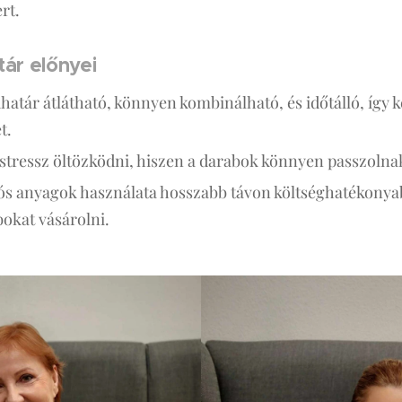
rt.
tár előnyei
határ átlátható, könnyen kombinálható, és időtálló, így 
t.
 stressz öltözködni, hiszen a darabok könnyen passzoln
tós anyagok használata hosszabb távon költséghatékonya
okat vásárolni.