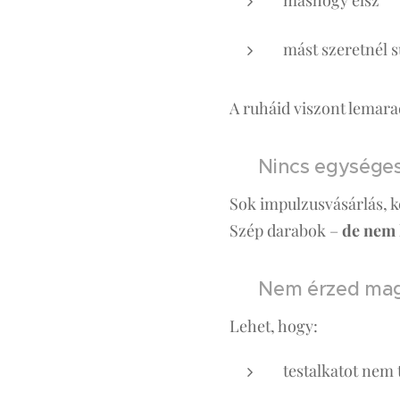
mást szeretnél 
A ruháid viszont lemara
❌ Nincs egységes
Sok impulzusvásárlás, k
Szép darabok –
de nem
❌ Nem érzed mag
Lehet, hogy:
testalkatot nem