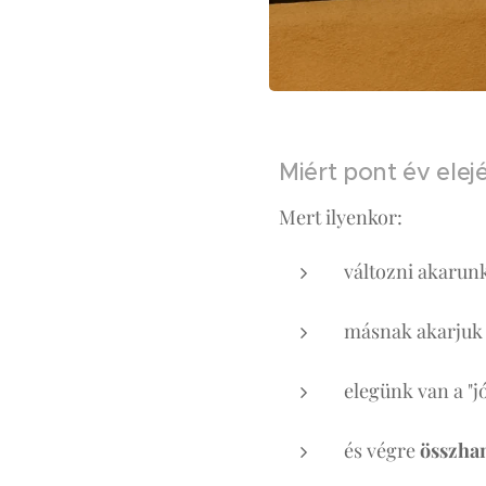
Miért pont év elej
Mert ilyenkor:
változni akarun
másnak akarjuk 
elegünk van a "j
és végre
összhan