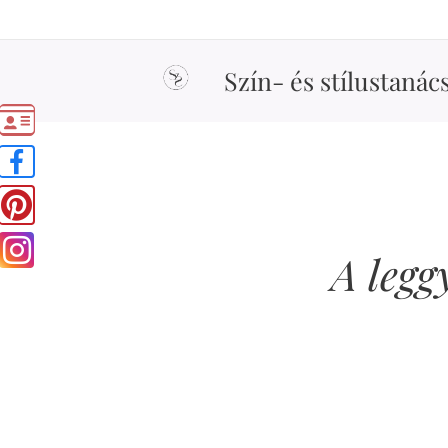
Szín- és stílustanác
A legg