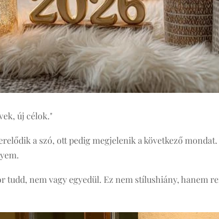
rvek, új célok."
erelődik a szó, ott pedig megjelenik a következő mondat.
ényem.
or tudd, nem vagy egyedül. Ez nem stílushiány, hanem r