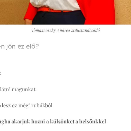
Tomasvoszky Andrea stílustanácsadó
én jön ez elő?
k
látni magunkat
ó lesz ez még" ruhákból
gba akarjuk hozni a külsőnket a belsőnkkel