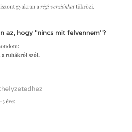
iszont gyakran a
régi verziónkat
tükrözi.
an az, hogy "nincs mit felvennem"?
lmondom:
a ruhákról szól.
ethelyzetedhez
–3 éve:
l