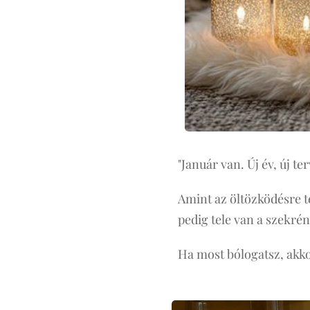
"Január van. Új év, új te
Amint az öltözködésre t
pedig tele van a szekr
Ha most bólogatsz, akk