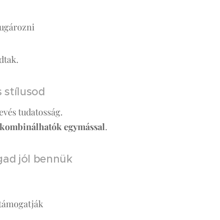
sugározni
dtak.
 stílusod
evés tudatosság.
 kombinálhatók egymással
.
ad jól bennük
 támogatják