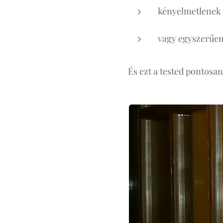
kényelmetlenek
vagy egyszerűe
És ezt a tested pontosan