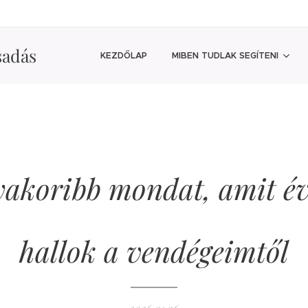
sadás
KEZDŐLAP
MIBEN TUDLAK SEGÍTENI
yakoribb mondat, amit év
hallok a vendégeimtől