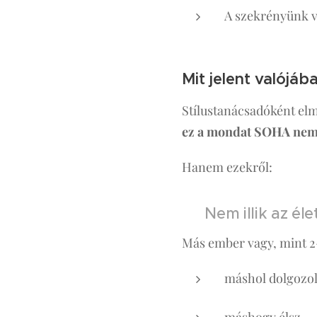
A szekrényünk v
Mit jelent valójáb
Stílustanácsadóként e
ez a mondat SOHA nem 
Hanem ezekről:
❌ Nem illik az él
Más ember vagy, mint 2
máshol dolgozo
máshogy élsz