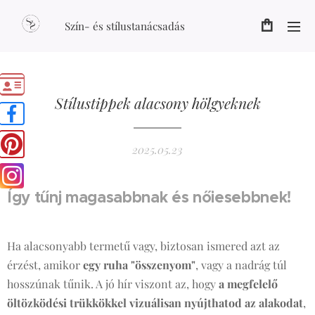
Szín- és stílustanácsadás
Stílustippek alacsony hölgyeknek
2025.05.23
Így tűnj magasabbnak és nőiesebbnek!
👗👠
Ha alacsonyabb termetű vagy, biztosan ismered azt az
érzést, amikor
egy ruha "összenyom"
, vagy a nadrág túl
hosszúnak tűnik. A jó hír viszont az, hogy
a megfelelő
öltözködési trükkökkel vizuálisan nyújthatod az alakodat
,