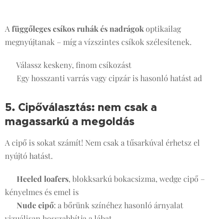
🖤
A
függőleges csíkos ruhák és nadrágok
optikailag
megnyújtanak – míg a vízszintes csíkok szélesítenek.
✔️ Válassz keskeny, finom csíkozást
✔️ Egy hosszanti varrás vagy cipzár is hasonló hatást ad
5. Cipőválasztás: nem csak a
magassarkú a megoldás
👠👟
A cipő is sokat számít! Nem csak a tűsarkúval érhetsz el
nyújtó hatást.
✔️
Heeled loafers
, blokksarkú bokacsizma, wedge cipő –
kényelmes és emel is
✔️
Nude cipő
: a bőrünk színéhez hasonló árnyalat
vizuálisan hosszabbítja a lábat