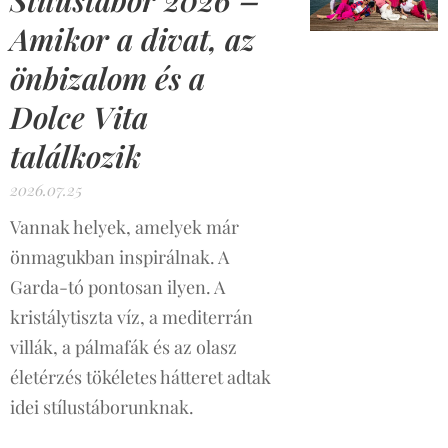
Amikor a divat, az
önbizalom és a
Dolce Vita
találkozik
2026.07.25
Vannak helyek, amelyek már
önmagukban inspirálnak. A
Garda-tó pontosan ilyen. A
kristálytiszta víz, a mediterrán
villák, a pálmafák és az olasz
életérzés tökéletes hátteret adtak
idei stílustáborunknak.