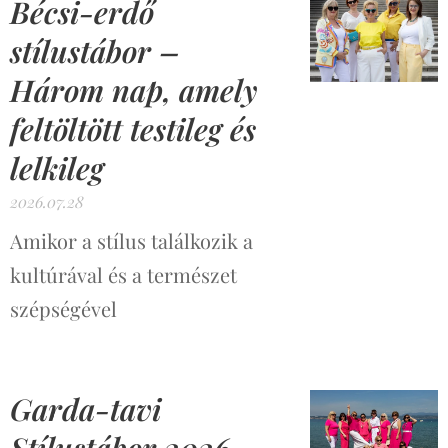
Bécsi-erdő
stílustábor –
Három nap, amely
feltöltött testileg és
lelkileg
2026.07.28
Amikor a stílus találkozik a
kultúrával és a természet
szépségével
Garda-tavi
Stílustábor 2026 –