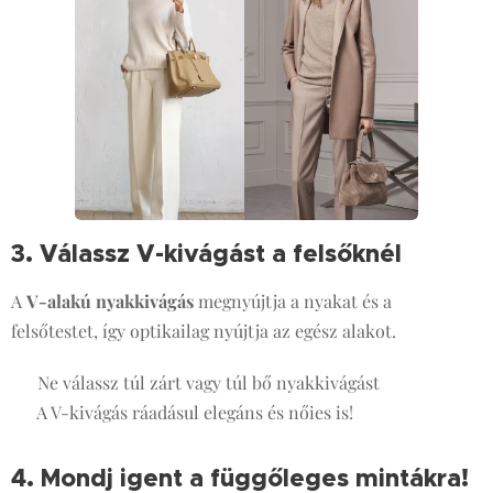
3. Válassz V-kivágást a felsőknél
👚
A
V-alakú nyakkivágás
megnyújtja a nyakat és a
felsőtestet, így optikailag nyújtja az egész alakot.
✔️ Ne válassz túl zárt vagy túl bő nyakkivágást
✔️ A V-kivágás ráadásul elegáns és nőies is!
4. Mondj igent a függőleges mintákra!