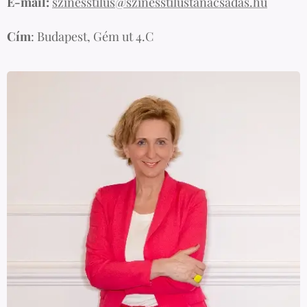
E-mail:
szinesstilus@szinesstilustanacsadas.hu
Cím
: Budapest, Gém ut 4.C