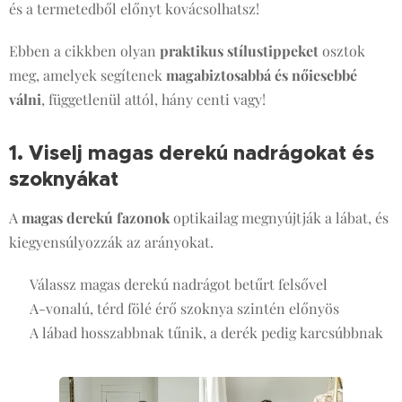
és a termetedből előnyt kovácsolhatsz!
Ebben a cikkben olyan
praktikus stílustippeket
osztok
meg, amelyek segítenek
magabiztosabbá és nőiesebbé
válni
, függetlenül attól, hány centi vagy! 💃
1. Viselj magas derekú nadrágokat és
szoknyákat
👖
A
magas derekú fazonok
optikailag megnyújtják a lábat, és
kiegyensúlyozzák az arányokat.
✔️ Válassz magas derekú nadrágot betűrt felsővel
✔️ A-vonalú, térd fölé érő szoknya szintén előnyös
✔️ A lábad hosszabbnak tűnik, a derék pedig karcsúbbnak