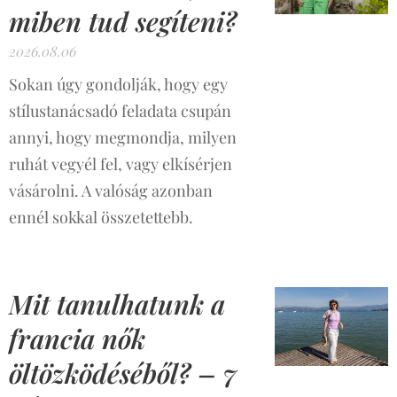
miben tud segíteni?
2026.08.06
Sokan úgy gondolják, hogy egy
stílustanácsadó feladata csupán
annyi, hogy megmondja, milyen
ruhát vegyél fel, vagy elkísérjen
vásárolni. A valóság azonban
ennél sokkal összetettebb.
Mit tanulhatunk a
francia nők
öltözködéséből? – 7