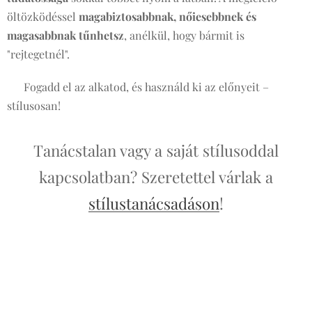
öltözködéssel
magabiztosabbnak, nőiesebbnek és
magasabbnak tűnhetsz
, anélkül, hogy bármit is
"rejtegetnél".
✨ Fogadd el az alkatod, és használd ki az előnyeit –
stílusosan!
Tanácstalan vagy a saját stílusoddal
kapcsolatban? Szeretettel várlak a
stílustanácsadáson
!