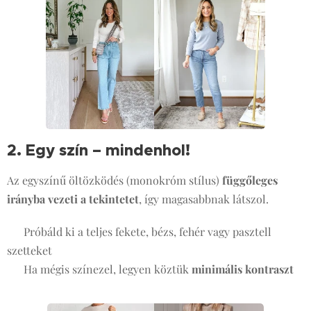
2. Egy szín – mindenhol!
🎨
Az egyszínű öltözködés (monokróm stílus)
függőleges
irányba vezeti a tekintetet
, így magasabbnak látszol.
✔️ Próbáld ki a teljes fekete, bézs, fehér vagy pasztell
szetteket
✔️ Ha mégis színezel, legyen köztük
minimális kontraszt