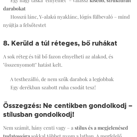
✔️ Egy nagy táska "elnyelhet" – válassz
kisebb, strukturált
darabokat
✔️ Hosszú lánc, Y-alakú nyaklánc, lógós fülbevaló – mind
nyújtja a felsőtestet
8. Kerüld a túl réteges, bő ruhákat
⚠️
A sok réteg és túl bő fazon elnyelheti az alakod, és
"összenyomott" hatást kelt.
✔️ A testhezálló, de nem szűk darabok a legjobbak
✔️ Egy derékban szabott ruha csodát tesz!
Összegzés: Ne centikben gondolkodj –
stílusban gondolkodj!
🌟
Nem számít, hány centi vagy – a
stílus és a megjelenésed
tudatossága
sokkal többet nyom a latban. A megfelelő