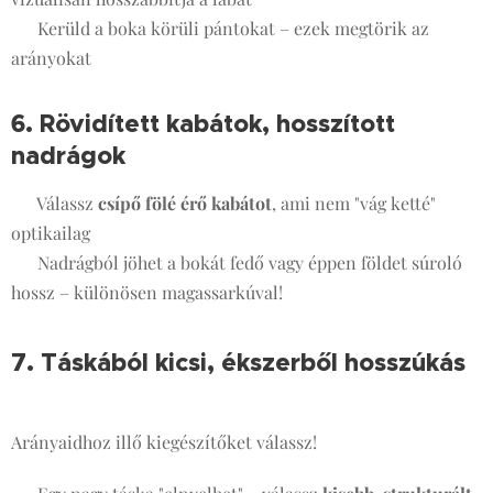
✔️ Kerüld a boka körüli pántokat – ezek megtörik az
arányokat
6. Rövidített kabátok, hosszított
nadrágok
🧥👖
✔️ Válassz
csípő fölé érő kabátot
, ami nem "vág ketté"
optikailag
✔️ Nadrágból jöhet a bokát fedő vagy éppen földet súroló
hossz – különösen magassarkúval!
7. Táskából kicsi, ékszerből hosszúkás
👜💎
Arányaidhoz illő kiegészítőket válassz!