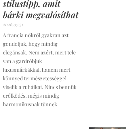
stílustipp, amit
bárki megvalósíthat
2026.07.31
A francia nőkről gyakran azt
gondoljuk, hogy mindig
elegánsak. Nem azért, mert tele
van a gardróbjuk
luxusmárkákkal, hanem mert
könnyed természetességgel
viselik a ruháikat. Nincs bennük
erőlködés, mégis mindig
harmonikusnak tűnnek.