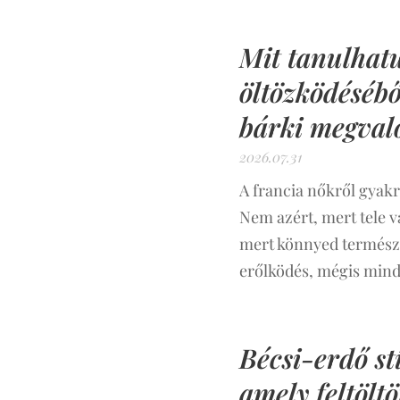
Mit tanulhat
öltözködéséből
bárki megvaló
2026.07.31
A francia nőkről gyak
Nem azért, mert tele 
mert könnyed természe
erőlködés, mégis min
Bécsi-erdő s
amely feltöltöt