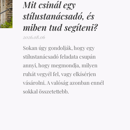
Mit csinál egy
stílustanácsadó, és
miben tud segíteni?
2026.08.06
Sokan úgy gondolják, hogy egy
stílustanácsadó feladata csupán
annyi, hogy megmondja, milyen
ruhát vegyél fel, vagy elkísérjen
vásárolni. A valóság azonban ennél
sokkal összetettebb.