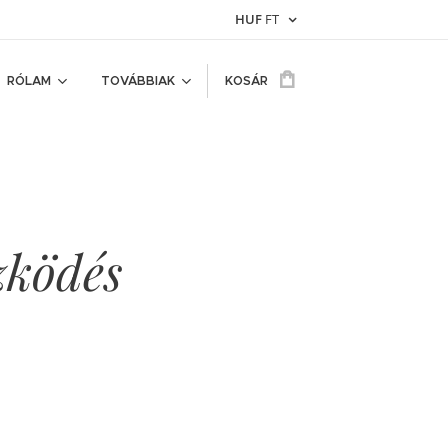
HUF
FT
RÓLAM
TOVÁBBIAK
KOSÁR
zködés