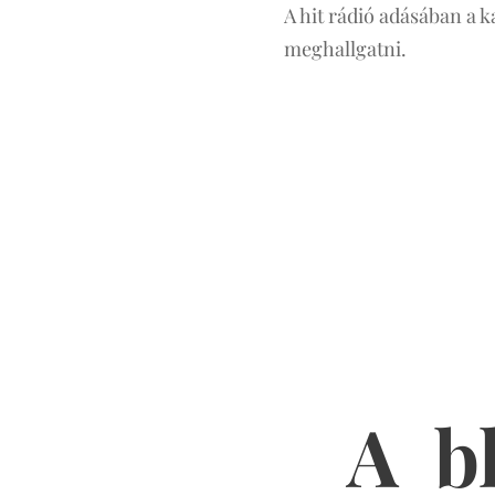
A hit rádió adásában a k
meghallgatni.
A b