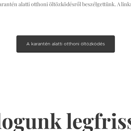
arantén alatti otthoni öltözködésről beszélgettünk. A link
A karantén alatti otthoni öltözködés
logunk legfris