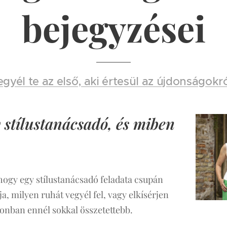
bejegyzései
egyél te az első, aki értesül az újdonságokró
y stílustanácsadó, és miben
hogy egy stílustanácsadó feladata csupán
 milyen ruhát vegyél fel, vagy elkísérjen
zonban ennél sokkal összetettebb.