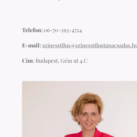
Telefon:
06-70-293-4724
E-mail:
szinesstilus@szinesstilustanacsadas.h
Cím
: Budapest, Gém ut 4.C