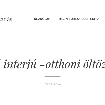
sadás
KEZDŐLAP
MIBEN TUDLAK SEGÍTENI
 interjú -otthoni öltö
2020.04.16