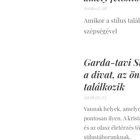
2026.07.28
Amikor a stílus talá
szépségével
Garda-tavi S
a divat, az ö
találkozik
2026.07.25
Vannak helyek, amely
pontosan ilyen. A krist
és az olasz életérzés tö
stílustáborunknak.