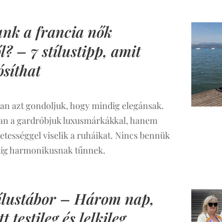
unk a francia nők
? – 7 stílustipp, amit
síthat
ran azt gondoljuk, hogy mindig elegánsak.
van a gardróbjuk luxusmárkákkal, hanem
tességgel viselik a ruháikat. Nincs bennük
dig harmonikusnak tűnnek.
tílustábor – Három nap,
t testileg és lelkileg