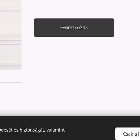
Feliratkozás
dését és biztonságát, valamint
Csak a 