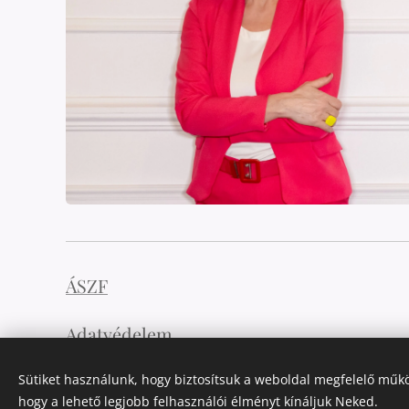
ÁSZF
Adatvédelem
Sütiket használunk, hogy biztosítsuk a weboldal megfelelő műkö
hogy a lehető legjobb felhasználói élményt kínáljuk Neked.