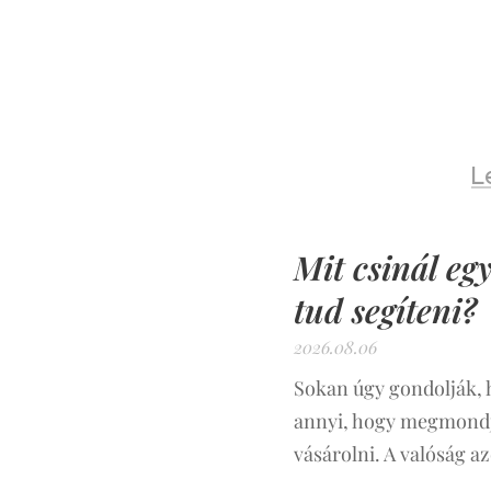
L
Mit csinál eg
tud segíteni?
2026.08.06
Sokan úgy gondolják, 
annyi, hogy megmondja,
vásárolni. A valóság a