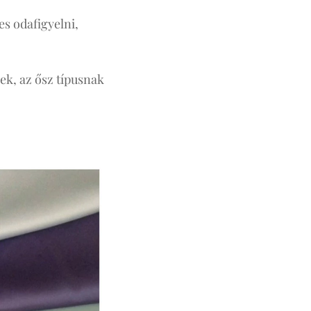
es odafigyelni,
nek, az ősz típusnak