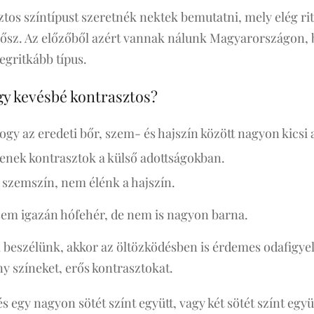
tos színtípust szeretnék nektek bemutatni, mely elég rit
gy ősz. Az előzőből azért vannak nálunk Magyarországon
legritkább típus.
ogy kevésbé kontrasztos?
hogy az eredeti bőr, szem- és hajszín között nagyon kicsi a
enek kontrasztok a külső adottságokban.
szemszín, nem élénk a hajszín.
sem igazán hófehér, de nem is nagyon barna.
l beszélünk, akkor az öltözködésben is érdemes odafigye
y színeket, erős kontrasztokat.
s egy nagyon sötét színt együtt, vagy két sötét színt együ