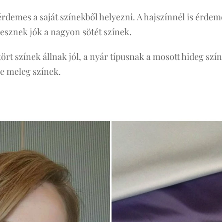
rdemes a saját színekből helyezni. A hajszínnél is érdem
sznek jók a nagyon sötét színek.
ört színek állnak jól, a nyár típusnak a mosott hideg szí
de meleg színek.