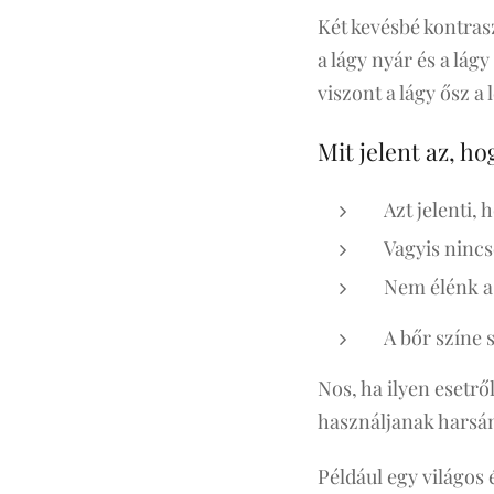
Két kevésbé kontrasz
a lágy nyár és a lá
viszont a lágy ősz a 
Mit jelent az, h
Azt jelenti, 
Vagyis nincs
Nem élénk a 
A bőr színe 
Nos, ha ilyen esetrő
használjanak harsán
Például egy világos é