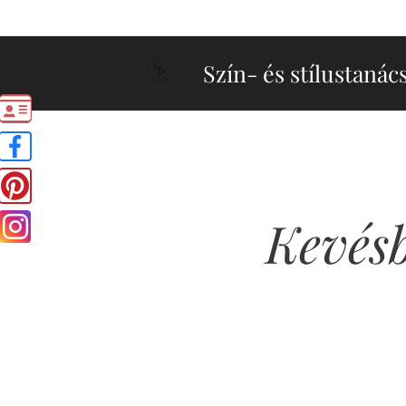
Szín- és stílustanác
Kevésb