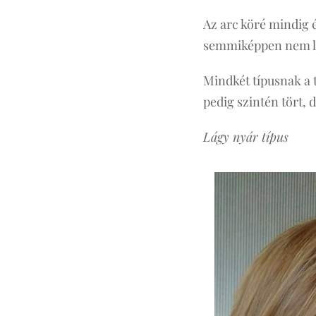
Az arc köré mindig é
semmiképpen nem le
Mindkét típusnak a t
pedig szintén tört, 
Lágy nyár típus