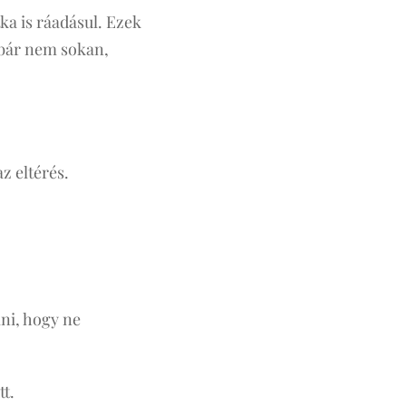
ka is ráadásul. Ezek
, bár nem sokan,
z eltérés.
lni, hogy ne
tt.