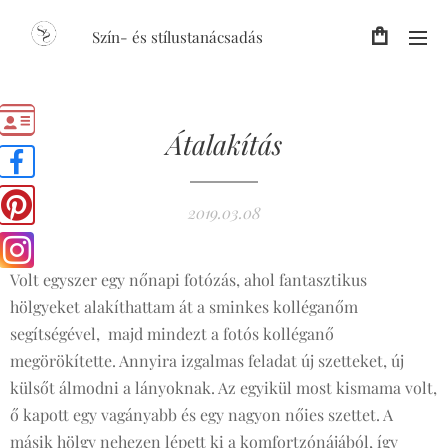
Szín- és stílustanácsadás
Átalakítás
2019.03.08
Volt egyszer egy nőnapi fotózás, ahol fantasztikus
hölgyeket alakíthattam át a sminkes kolléganőm
segítségével, majd mindezt a fotós kolléganő
megörökítette. Annyira izgalmas feladat új szetteket, új
külsőt álmodni a lányoknak. Az egyikül most kismama volt,
ő kapott egy vagányabb és egy nagyon nőies szettet. A
másik hölgy nehezen lépett ki a komfortzónájából, így