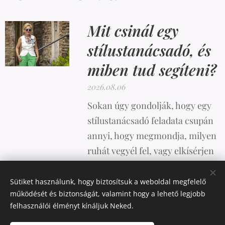
Mit csinál egy
stílustanácsadó, és
miben tud segíteni?
2026.08.06
Sokan úgy gondolják, hogy egy
stílustanácsadó feladata csupán
annyi, hogy megmondja, milyen
ruhát vegyél fel, vagy elkísérjen
vásárolni. A valóság azonban
ennél sokkal összetettebb.
Sütiket használunk, hogy biztosítsuk a weboldal megfelelő
működését és biztonságát, valamint hogy a lehető legjobb
felhasználói élményt kínáljuk Neked.