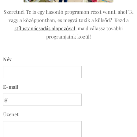
Szeretnél Te is egy hasonló programon részt venni, ahol Te
vagy a középpontban, és megváltozik a külsőd? Kezd a
stílustanácsadás alapozóval
, majd válassz további
programjaink közül!
Név
E-mail
Üzenet