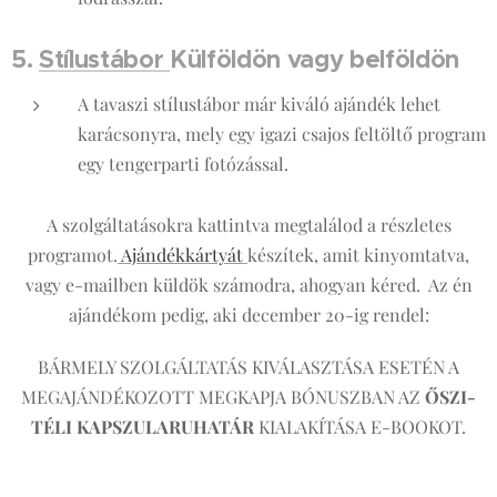
5.
Stílustábor
Külföldön vagy belföldön
A tavaszi stílustábor már kiváló ajándék lehet
karácsonyra, mely egy igazi csajos feltöltő program
egy tengerparti fotózással.
A szolgáltatásokra kattintva megtalálod a részletes
programot.
Ajándékkártyát
készítek, amit kinyomtatva,
vagy e-mailben küldök számodra, ahogyan kéred. Az én
ajándékom pedig, aki december 20-ig rendel:
BÁRMELY SZOLGÁLTATÁS KIVÁLASZTÁSA ESETÉN A
MEGAJÁNDÉKOZOTT MEGKAPJA BÓNUSZBAN AZ
ŐSZI-
TÉLI KAPSZULARUHATÁR
KIALAKÍTÁSA E-BOOKOT.