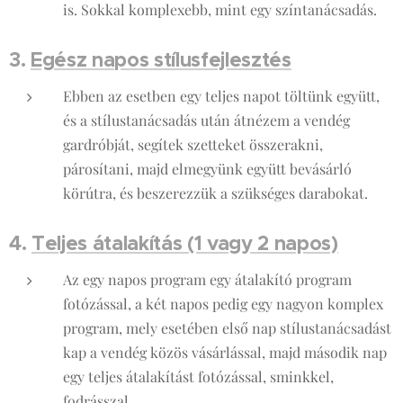
is. Sokkal komplexebb, mint egy színtanácsadás.
3.
Egész napos stílusfejlesztés
Ebben az esetben egy teljes napot töltünk együtt,
és a stílustanácsadás után átnézem a vendég
gardróbját, segítek szetteket összerakni,
párosítani, majd elmegyünk együtt bevásárló
körútra, és beszerezzük a szükséges darabokat.
4.
Teljes átalakítás (1 vagy 2 napos)
Az egy napos program egy átalakító program
fotózással, a két napos pedig egy nagyon komplex
program, mely esetében első nap stílustanácsadást
kap a vendég közös vásárlással, majd második nap
egy teljes átalakítást fotózással, sminkkel,
fodrásszal.