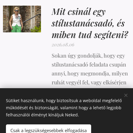
Mit csinál egy
stílustanácsadó, és
miben tud segíteni?
2026.08.06
Sokan úgy gondolják, hogy egy
stílustanácsadó feladata csupán
annyi, hogy megmondja, milyen
ruhát vegyél fel, vagy elkísérjen
vásárolni. A valóság azonban
ennél sokkal összetettebb.
Sütiket használunk, hogy biztosítsuk a weboldal megfelelő
működését és biztonságát, valamint hogy a lehető legjobb
felhasználói élményt kínáljuk Neked.
Csak a legszükségesebbek elfogadása