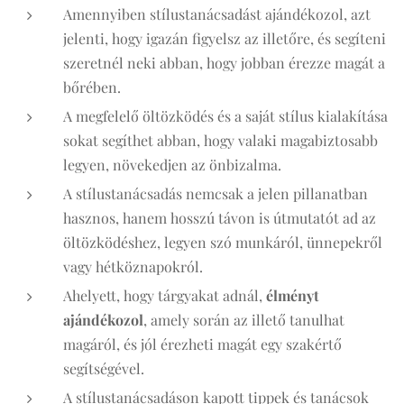
Amennyiben stílustanácsadást ajándékozol, azt
jelenti, hogy igazán figyelsz az illetőre, és segíteni
szeretnél neki abban, hogy jobban érezze magát a
bőrében.
A megfelelő öltözködés és a saját stílus kialakítása
sokat segíthet abban, hogy valaki magabiztosabb
legyen, növekedjen az önbizalma.
A stílustanácsadás nemcsak a jelen pillanatban
hasznos, hanem hosszú távon is útmutatót ad az
öltözködéshez, legyen szó munkáról, ünnepekről
vagy hétköznapokról.
Ahelyett, hogy tárgyakat adnál,
élményt
ajándékozol
, amely során az illető tanulhat
magáról, és jól érezheti magát egy szakértő
segítségével.
A stílustanácsadáson kapott tippek és tanácsok