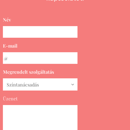
Név
E-mail
Megrendelt szolgáltatás
Üzenet