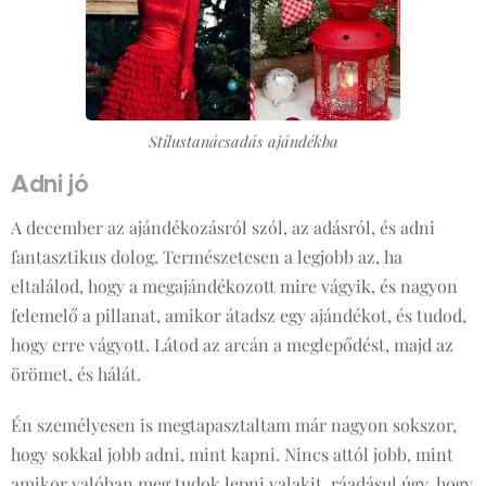
Stílustanácsadás ajándékba
Adni jó
A december az ajándékozásról szól, az adásról, és adni
fantasztikus dolog. Természetesen a legjobb az, ha
eltalálod, hogy a megajándékozott mire vágyik, és nagyon
felemelő a pillanat, amikor átadsz egy ajándékot, és tudod,
hogy erre vágyott. Látod az arcán a meglepődést, majd az
örömet, és hálát.
Én személyesen is megtapasztaltam már nagyon sokszor,
hogy sokkal jobb adni, mint kapni. Nincs attól jobb, mint
amikor valóban meg tudok lepni valakit, ráadásul úgy, hogy