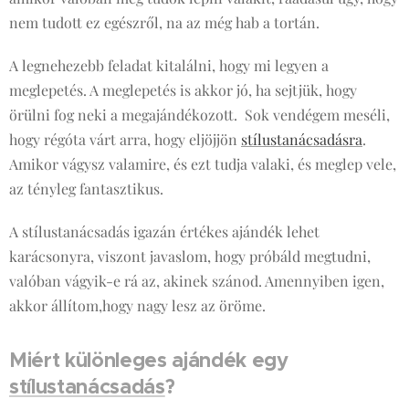
nem tudott ez egészről, na az még hab a tortán.
A legnehezebb feladat kitalálni, hogy mi legyen a
meglepetés. A meglepetés is akkor jó, ha sejtjük, hogy
örülni fog neki a megajándékozott. Sok vendégem meséli,
hogy régóta várt arra, hogy eljöjjön
stílustanácsadásra
.
Amikor vágysz valamire, és ezt tudja valaki, és meglep vele,
az tényleg fantasztikus.
A stílustanácsadás igazán értékes ajándék lehet
karácsonyra, viszont javaslom, hogy próbáld megtudni,
valóban vágyik-e rá az, akinek szánod. Amennyiben igen,
akkor állítom,hogy nagy lesz az öröme.
Miért különleges ajándék egy
stílustanácsadás
?